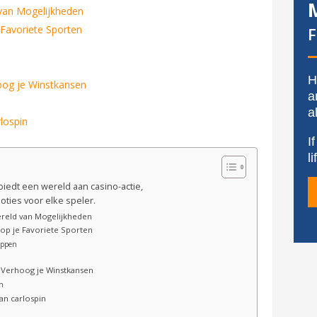
 van Mogelijkheden
 Favoriete Sporten
H
oog je Winstkansen
a
a
lospin
I
l
biedt een wereld aan casino-actie,
ties voor elke speler.
ereld van Mogelijkheden
op je Favoriete Sporten
appen
 Verhoog je Winstkansen
en
an carlospin