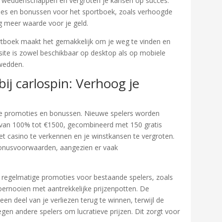
je weddenschappen en vergroten je kansen op succes.
ties en bonussen voor het sportboek, zoals verhoogde
og meer waarde voor je geld.
ortboek maakt het gemakkelijk om je weg te vinden en
ite is zowel beschikbaar op desktop als op mobiele
 wedden.
ij carlospin: Verhoog je
ke promoties en bonussen. Nieuwe spelers worden
an 100% tot €1500, gecombineerd met 150 gratis
het casino te verkennen en je winstkansen te vergroten.
bonusvoorwaarden, aangezien er vaak
 regelmatige promoties voor bestaande spelers, zoals
ernooien met aantrekkelijke prijzenpotten. De
n deel van je verliezen terug te winnen, terwijl de
gen andere spelers om lucratieve prijzen. Dit zorgt voor