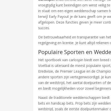
vroegtijdig kunt beëindigen om winst veilig te 
in staat om een eigen weddenschap samen te 
terwijl Early Payout je de kans geeft om je w
afgelopen. Deze functies geven je meer con
succes.
De betrouwbaarheid en transparantie van he
regelgeving en licentie. Je kunt altijd rekene
Populaire Sporten en Wedd
Het sportboek van carlospin biedt een bree
Voetbal is uiteraard de meest populaire spo
Eredivisie, de Premier League en de Champio
andere sporten zijn vertegenwoordigd. Je ku
van de wedstrijd, het aantal doelpunten of de 
en biedt mogelijkheden voor zowel beginners
Naast de traditionele weddenschappen biedt
bets en handicap bets. Prop bets zijn wedde
wedstrijd, zoals de eerste doelpuntenmaker o