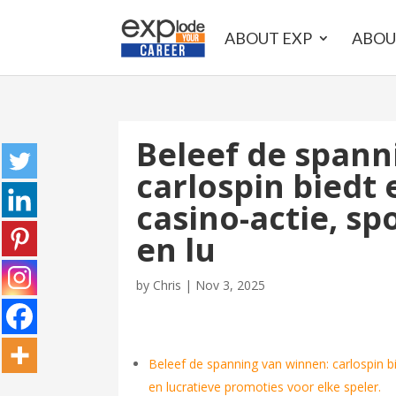
ABOUT EXP
ABOU
Beleef de spann
carlospin biedt
casino-actie, 
en lu
by
Chris
|
Nov 3, 2025
Beleef de spanning van winnen: carlospin 
en lucratieve promoties voor elke speler.