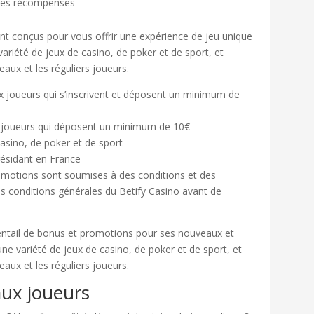
 des récompenses
nt conçus pour vous offrir une expérience de jeu unique
riété de jeux de casino, de poker et de sport, et
eaux et les réguliers joueurs.
x joueurs qui s’inscrivent et déposent un minimum de
rs joueurs qui déposent un minimum de 10€
asino, de poker et de sport
résidant en France
romotions sont soumises à des conditions et des
les conditions générales du Betify Casino avant de
ventail de bonus et promotions pour ses nouveaux et
une variété de jeux de casino, de poker et de sport, et
eaux et les réguliers joueurs.
aux joueurs