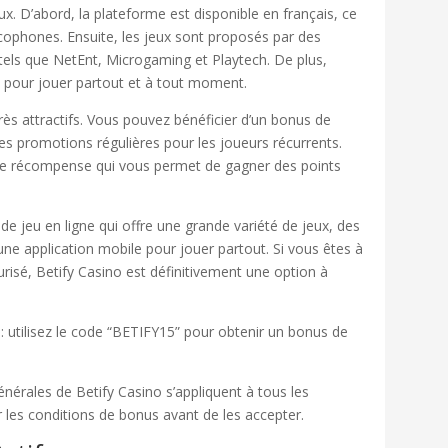
. D’abord, la plateforme est disponible en français, ce
ancophones. Ensuite, les jeux sont proposés par des
els que NetEnt, Microgaming et Playtech. De plus,
e pour jouer partout et à tout moment.
ès attractifs. Vous pouvez bénéficier d’un bonus de
es promotions régulières pour les joueurs récurrents.
de récompense qui vous permet de gagner des points
e jeu en ligne qui offre une grande variété de jeux, des
une application mobile pour jouer partout. Si vous êtes à
curisé, Betify Casino est définitivement une option à
 : utilisez le code “BETIFY15” pour obtenir un bonus de
énérales de Betify Casino s’appliquent à tous les
r les conditions de bonus avant de les accepter.