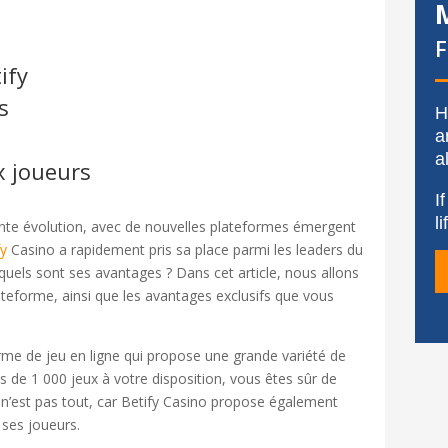
ify
s
H
a
a
x joueurs
I
l
nte évolution, avec de nouvelles plateformes émergent
fy
Casino a rapidement pris sa place parmi les leaders du
quels sont ses avantages ? Dans cet article, nous allons
ateforme, ainsi que les avantages exclusifs que vous
rme de jeu en ligne qui propose une grande variété de
s de 1 000 jeux à votre disposition, vous êtes sûr de
 n’est pas tout, car Betify Casino propose également
 ses joueurs.