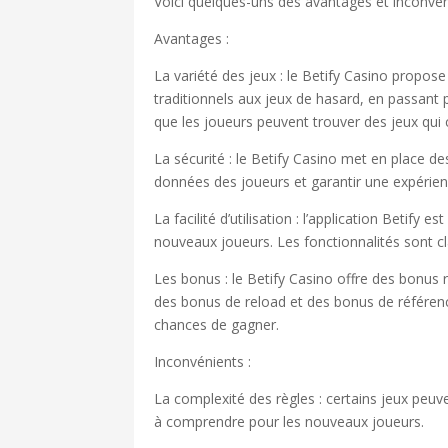
Voici quelques-uns des avantages et inconvén
Avantages :
La variété des jeux : le Betify Casino propose
traditionnels aux jeux de hasard, en passant pa
que les joueurs peuvent trouver des jeux qui 
La sécurité : le Betify Casino met en place d
données des joueurs et garantir une expérien
La facilité d’utilisation : l’application Betify 
nouveaux joueurs. Les fonctionnalités sont cl
Les bonus : le Betify Casino offre des bonus 
des bonus de reload et des bonus de référenc
chances de gagner.
Inconvénients :
La complexité des règles : certains jeux peuve
à comprendre pour les nouveaux joueurs.