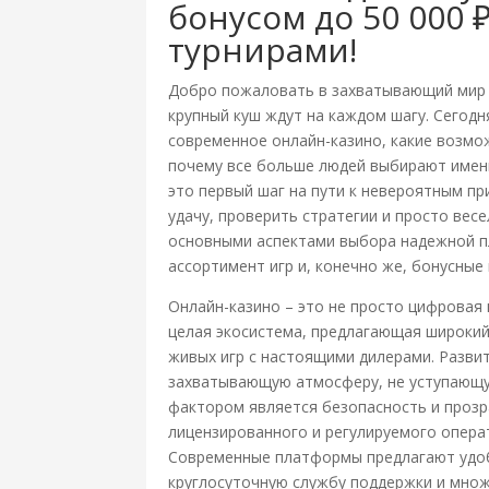
бонусом до 50 000
турнирами!
Добро пожаловать в захватывающий мир о
крупный куш ждут на каждом шагу. Сегод
современное онлайн-казино, какие возмо
почему все больше людей выбирают имен
это первый шаг на пути к невероятным п
удачу, проверить стратегии и просто вес
основными аспектами выбора надежной п
ассортимент игр и, конечно же, бонусные
Онлайн-казино – это не просто цифровая 
целая экосистема, предлагающая широкий 
живых игр с настоящими дилерами. Разви
захватывающую атмосферу, не уступающ
фактором является безопасность и прозр
лицензированного и регулируемого операт
Современные платформы предлагают удоб
круглосуточную службу поддержки и множ