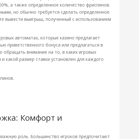
200%, а также определенное количество фриспинов.
ными, но обычно требуется сделать определенное
те вывести выигрыш, полученный с использованием
гровых автоматах, которые казино предлагает
тью приветственного бонуса или предлагаться в
о обращать внимание на то, в каких игровых
и какой размер ставки установлен для каждого
спинов.
жка: Комфорт и
 важную роль. Большинство игроков предпочитают