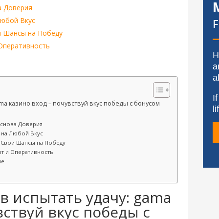
а Доверия
Любой Вкус
и Шансы на Победу
Оперативность
H
a
a
I
ma казино вход – почувствуй вкус победы с бонусом
l
Основа Доверия
 на Любой Вкус
 Свои Шансы на Победу
т и Оперативность
ие
в испытать удачу: gama
вствуй вкус победы с