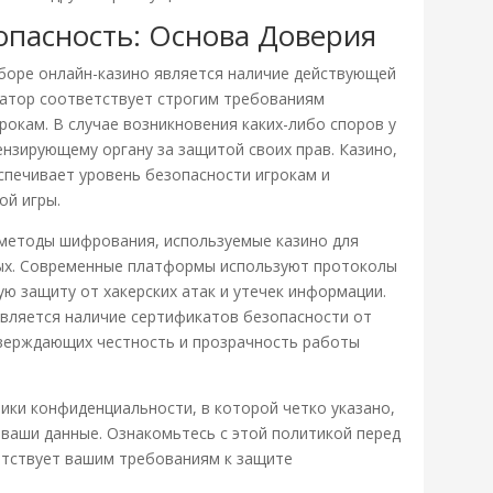
опасность: Основа Доверия
боре онлайн-казино является наличие действующей
ератор соответствует строгим требованиям
грокам. В случае возникновения каких-либо споров у
ензирующему органу за защитой своих прав. Казино,
печивает уровень безопасности игрокам и
ой игры.
 методы шифрования, используемые казино для
ых. Современные платформы используют протоколы
ю защиту от хакерских атак и утечек информации.
вляется наличие сертификатов безопасности от
тверждающих честность и прозрачность работы
ики конфиденциальности, в которой четко указано,
т ваши данные. Ознакомьтесь с этой политикой перед
ветствует вашим требованиям к защите