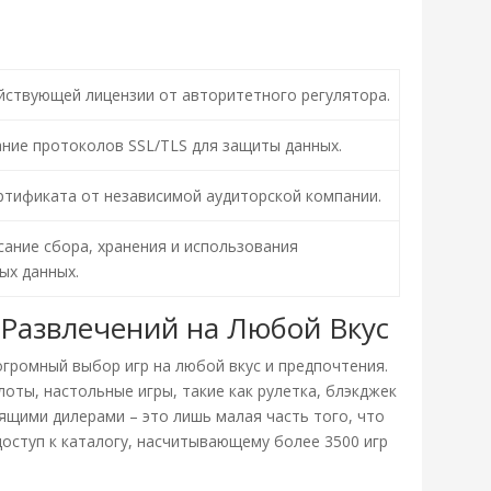
йствующей лицензии от авторитетного регулятора.
ние протоколов SSL/TLS для защиты данных.
ртификата от независимой аудиторской компании.
сание сбора, хранения и использования
ых данных.
 Развлечений на Любой Вкус
громный выбор игр на любой вкус и предпочтения.
оты, настольные игры, такие как рулетка, блэкджек
стоящими дилерами – это лишь малая часть того, что
оступ к каталогу, насчитывающему более 3500 игр