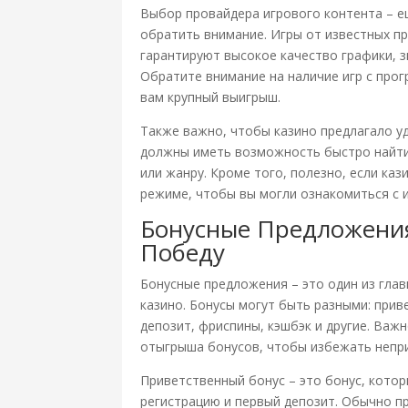
Выбор провайдера игрового контента – е
обратить внимание. Игры от известных про
гарантируют высокое качество графики, 
Обратите внимание на наличие игр с про
вам крупный выигрыш.
Также важно, чтобы казино предлагало уд
должны иметь возможность быстро найти
или жанру. Кроме того, полезно, если ка
режиме, чтобы вы могли ознакомиться с и
Бонусные Предложения
Победу
Бонусные предложения – это один из гла
казино. Бонусы могут быть разными: прив
депозит, фриспины, кэшбэк и другие. Важ
отыгрыша бонусов, чтобы избежать непр
Приветственный бонус – это бонус, котор
регистрацию и первый депозит. Обычно п