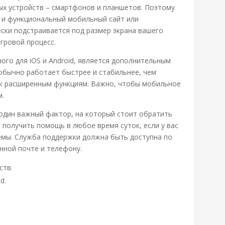
ных устройств – смартфонов и планшетов. Поэтому
 и функциональный мобильный сайт или
ски подстраивается под размер экрана вашего
гровой процесс.
ого для iOS и Android, является дополнительным
бычно работает быстрее и стабильнее, чем
 к расширенным функциям. Важно, чтобы мобильное
м.
один важный фактор, на который стоит обратить
получить помощь в любое время суток, если у вас
емы. Служба поддержки должна быть доступна по
онной почте и телефону.
ств.
d.