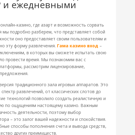
 ₽ и ежедневными
нлайн-казино, где азарт и возможность сорвать
ня мы подробно разберем, что представляет собой
жности оно предоставляет своим пользователям и
но эту форму развлечения.
Гама казино вход
–
риключениям, в которых вы сможете испытать свою
ело провести время. Мы познакомим вас с
латформы, рассмотрим лицензирование,
 предложения.
версия традиционного зала игровых аппаратов. Это
спектр развлечений, от классических слотов до
тие технологий позволило создать реалистичную и
ую по ощущениям настоящему казино. Важным
ачность деятельности, поэтому выбор
ора – это залог вашей надежности и спокойствия.
ные способы пополнения счета и вывода средств,
ество других преимуществ.