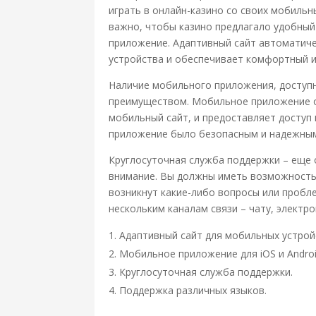
играть в онлайн-казино со своих мобиль
важно, чтобы казино предлагало удобный
приложение. Адаптивный сайт автоматиче
устройства и обеспечивает комфортный и
Наличие мобильного приложения, доступн
преимуществом. Мобильное приложение о
мобильный сайт, и предоставляет доступ
приложение было безопасным и надежны
Круглосуточная служба поддержки – еще 
внимание. Вы должны иметь возможность 
возникнут какие-либо вопросы или пробл
нескольким каналам связи – чату, электр
Адаптивный сайт для мобильных устрой
Мобильное приложение для iOS и Androi
Круглосуточная служба поддержки.
Поддержка различных языков.