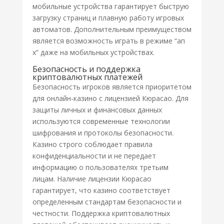
мобильные устройства гарантирует быструю
загрузку страниц и плавную работу игровых
автоматов. Дополнительным преимуществом
является возможность играть в режиме “ап
х” даже на мобильных устройствах.
Безопасность и поддержка
криптовалютных платежей
Безопасность игроков является приоритетом
для онлайн-казино с лицензией Кюрасао. Для
защиты личных и финансовых данных
используются современные технологии
шифрования и протоколы безопасности.
Казино строго соблюдает правила
конфиденциальности и не передает
информацию о пользователях третьим
лицам. Наличие лицензии Кюрасао
гарантирует, что казино соответствует
определенным стандартам безопасности и
честности. Поддержка криптовалютных