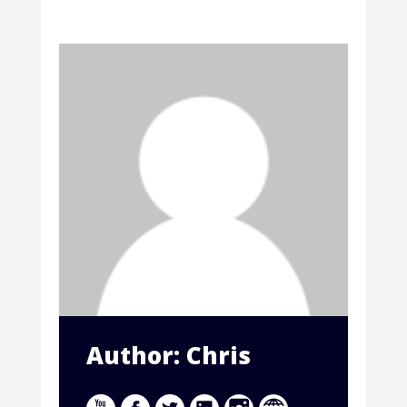
Author: Chris