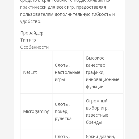
практически для всех игр, предоставляя
пользователям дополнительную гибкость и
удобство.
Провайдер
Тип игр
Особенности
Высокое
Слоты,
качество
NetEnt
настольные
графики,
игры
инновационные
функции
Огромный
Слоты,
выбор игр,
Microgaming
покер,
известные
рулетка
бренды
Слоты,
Яркий дизайн,