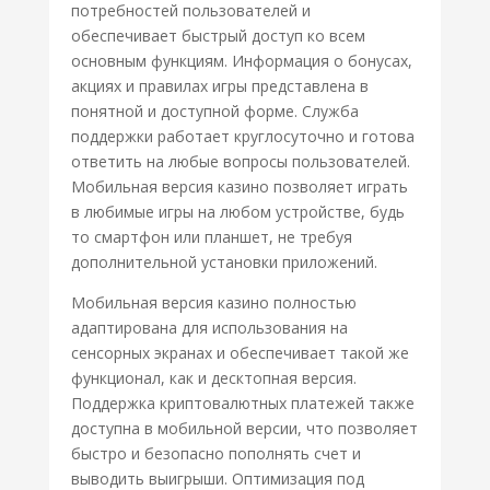
потребностей пользователей и
обеспечивает быстрый доступ ко всем
основным функциям. Информация о бонусах,
акциях и правилах игры представлена в
понятной и доступной форме. Служба
поддержки работает круглосуточно и готова
ответить на любые вопросы пользователей.
Мобильная версия казино позволяет играть
в любимые игры на любом устройстве, будь
то смартфон или планшет, не требуя
дополнительной установки приложений.
Мобильная версия казино полностью
адаптирована для использования на
сенсорных экранах и обеспечивает такой же
функционал, как и десктопная версия.
Поддержка криптовалютных платежей также
доступна в мобильной версии, что позволяет
быстро и безопасно пополнять счет и
выводить выигрыши. Оптимизация под