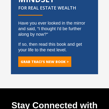
FOR REAL ESTATE WEALTH
Have you ever looked in the mirror
and said, "I thought I'd be further
along by now?"
If so, then read this book and get
your life to the next level.
GRAB TRACI'S NEW BOOK >
Stay Connected with