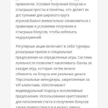
привилегии. Условия получения бонусов и
отыгрыша просты и понятны, что делает их
доступными для широкого круга
игроков.Важно внимательно ознакомиться с
правилами и условиями получения и
отыгрыша бонусов, чтобы избежать
недоразумений.
Регулярные акции включают в себя турниры,
розыгрыши призов и специальные
предложения на определенные игры. Система
лояльности позволяет накапливать баллы за
каждую игру, которые затем можно
обменять на бонусы или реальные деньги.
Персональные менеджеры, закрепленные за
VIP-клиентами, обеспечивают
индивидуальный подход и эксклюзивные
предложения. Использование криптовалют
для пополнения счета и получения бонусов
также приветствуется и может давать