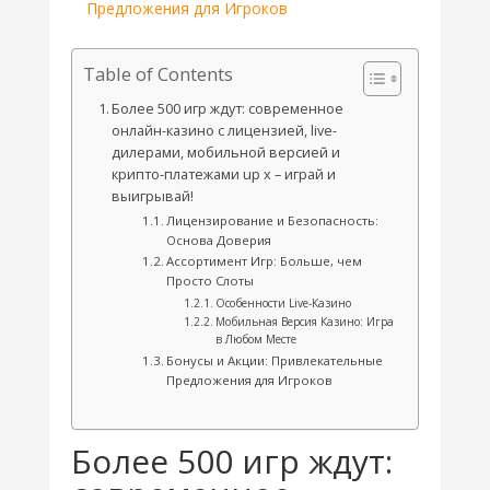
Предложения для Игроков
Table of Contents
Более 500 игр ждут: современное
онлайн-казино с лицензией, live-
дилерами, мобильной версией и
крипто-платежами up x – играй и
выигрывай!
Лицензирование и Безопасность:
Основа Доверия
Ассортимент Игр: Больше, чем
Просто Слоты
Особенности Live-Казино
Мобильная Версия Казино: Игра
в Любом Месте
Бонусы и Акции: Привлекательные
Предложения для Игроков
Более 500 игр ждут: