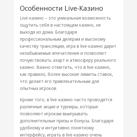
Особенности Live-Казино
Live-казино – это уникальная возможность
ощутить себя в настоящем казино, не
выходя из дома. Благодаря
профессиональным дилерам и высокому
качеству трансляции, игра в live-казино дарит
незабываемые впечатления и позволяет
почувствовать азарт и атмосферу реального
казино. Важно отметить, что в live-казино,
как правило, более высокие лимиты ставок,
что делает его привлекательным для
опытных игроков.
Кроме того, в live-казино часто проводятся
различные акции и турниры, которые
позволяют игрокам выигрывать
дополнительные призы и бонусы. Благодаря
удобному и интуитивно понятному
интерфейсу, играть в live-казино очень