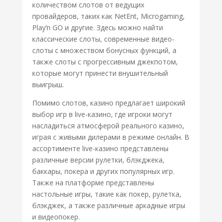
количеством слотов от ведущих
провайдеров, таких как NetEnt, Microgaming,
Play’n GO и другие. Здесь можно найти
классические слоты, современные видео-
слоты с множеством бонусных функций, а
также слоты с прогрессивным джекпотом,
которые могут принести внушительный
выигрыш.
Помимо слотов, казино предлагает широкий
выбор игр в live-казино, где игроки могут
насладиться атмосферой реального казино,
играя с живыми дилерами в режиме онлайн. В
ассортименте live-казино представлены
различные версии рулетки, блэкджека,
баккары, покера и других популярных игр.
Также на платформе представлены
настольные игры, такие как покер, рулетка,
блэкджек, а также различные аркадные игры
и видеопокер.