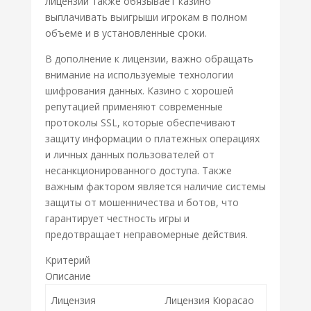
лицензии также обязывает казино
выплачивать выигрыши игрокам в полном
объеме и в установленные сроки.
В дополнение к лицензии, важно обращать
внимание на используемые технологии
шифрования данных. Казино с хорошей
репутацией применяют современные
протоколы SSL, которые обеспечивают
защиту информации о платежных операциях
и личных данных пользователей от
несанкционированного доступа. Также
важным фактором является наличие системы
защиты от мошенничества и ботов, что
гарантирует честность игры и
предотвращает неправомерные действия.
Критерий
Описание
Лицензия
Лицензия Кюрасао