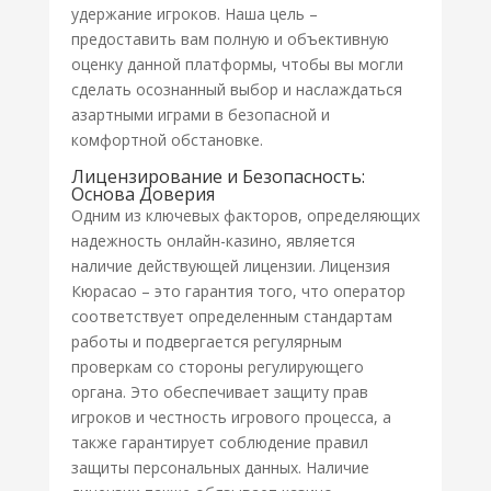
удержание игроков. Наша цель –
предоставить вам полную и объективную
оценку данной платформы, чтобы вы могли
сделать осознанный выбор и наслаждаться
азартными играми в безопасной и
комфортной обстановке.
Лицензирование и Безопасность:
Основа Доверия
Одним из ключевых факторов, определяющих
надежность онлайн-казино, является
наличие действующей лицензии. Лицензия
Кюрасао – это гарантия того, что оператор
соответствует определенным стандартам
работы и подвергается регулярным
проверкам со стороны регулирующего
органа. Это обеспечивает защиту прав
игроков и честность игрового процесса, а
также гарантирует соблюдение правил
защиты персональных данных. Наличие