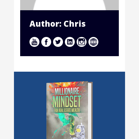
Author: Chris