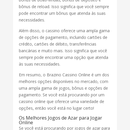
bônus de reload. Isso significa que você sempre
pode encontrar um bônus que atenda às suas
necessidades.
Além disso, o cassino oferece uma ampla gama
de opções de pagamento, incluindo cartões de
crédito, cartões de débito, transferências
bancárias e muito mais. Isso significa que você
sempre pode encontrar uma opção que atenda
às suas necessidades.
Em resumo, o Brazino Cassino Online é um dos
melhores opções disponíveis no mercado, com
uma ampla gama de jogos, bônus e opções de
pagamento. Se você está procurando por um
cassino online que oferece uma variedade de
opções, então você está no lugar certo!
Os Melhores Jogos de Azar para Jogar
Online
Se você está procurando por jogos de azar para