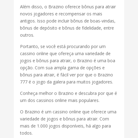
Além disso, o Brazino oferece bônus para atrair
novos jogadores e recompensar os mais
antigos. Isso pode incluir bônus de boas-vindas,
bônus de depósito e bônus de fidelidade, entre
outros.
Portanto, se você está procurando por um
cassino online que ofereça uma variedade de
jogos e bônus para atrair, o Brazino é uma boa
opção. Com sua ampla gama de opções e
bônus para atrair, é fácil ver por que o Brazino
777 é o jogo da galera para muitos jogadores.
Conheça melhor o Brazino e descubra por que é
um dos cassinos online mais populares.
O Brazino é um cassino online que oferece uma
variedade de jogos e bônus para atrair. Com
mais de 1.000 jogos disponíveis, há algo para
todos.