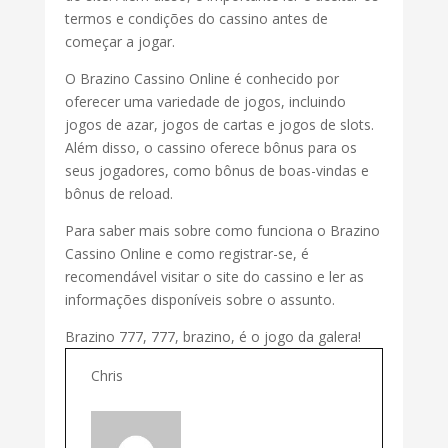
termos e condições do cassino antes de
começar a jogar.
O Brazino Cassino Online é conhecido por
oferecer uma variedade de jogos, incluindo
jogos de azar, jogos de cartas e jogos de slots.
Além disso, o cassino oferece bônus para os
seus jogadores, como bônus de boas-vindas e
bônus de reload.
Para saber mais sobre como funciona o Brazino
Cassino Online e como registrar-se, é
recomendável visitar o site do cassino e ler as
informações disponíveis sobre o assunto.
Brazino 777, 777, brazino, é o jogo da galera!
Chris