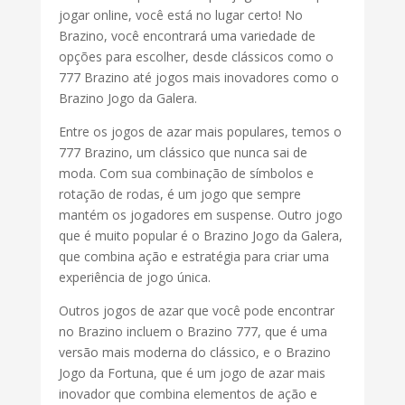
jogar online, você está no lugar certo! No
Brazino, você encontrará uma variedade de
opções para escolher, desde clássicos como o
777 Brazino até jogos mais inovadores como o
Brazino Jogo da Galera.
Entre os jogos de azar mais populares, temos o
777 Brazino, um clássico que nunca sai de
moda. Com sua combinação de símbolos e
rotação de rodas, é um jogo que sempre
mantém os jogadores em suspense. Outro jogo
que é muito popular é o Brazino Jogo da Galera,
que combina ação e estratégia para criar uma
experiência de jogo única.
Outros jogos de azar que você pode encontrar
no Brazino incluem o Brazino 777, que é uma
versão mais moderna do clássico, e o Brazino
Jogo da Fortuna, que é um jogo de azar mais
inovador que combina elementos de ação e