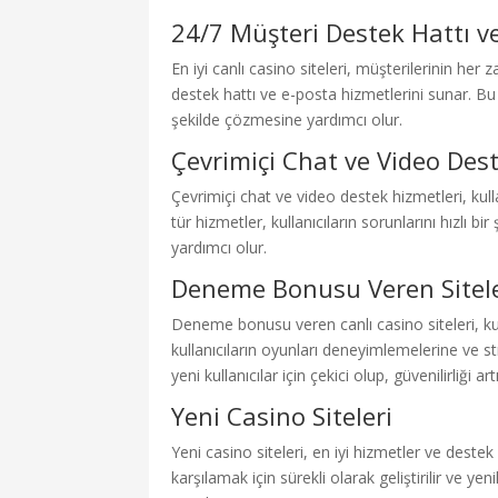
24/7 Müşteri Destek Hattı v
En iyi canlı casino siteleri, müşterilerinin her
destek hattı ve e-posta hizmetlerini sunar. Bu hi
şekilde çözmesine yardımcı olur.
Çevrimiçi Chat ve Video Des
Çevrimiçi chat ve video destek hizmetleri, kul
tür hizmetler, kullanıcıların sorunlarını hızlı 
yardımcı olur.
Deneme Bonusu Veren Sitel
Deneme bonusu veren canlı casino siteleri, kul
kullanıcıların oyunları deneyimlemelerine ve stra
yeni kullanıcılar için çekici olup, güvenilirliği artı
Yeni Casino Siteleri
Yeni casino siteleri, en iyi hizmetler ve destek s
karşılamak için sürekli olarak geliştirilir ve yen