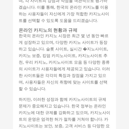
며, 각 사이트의 강점과 약점을 객관적으로 평가하
겠습니다. 이를 통해, 한국의 온라인 카지노를 이용
하는 사용자들이 자신에게 가장 적합한 카지노사이
트를 선택할 수 있도록 도움을 드리겠습니다.
온라인 카지노의 현황과 규제
한국의 온라인 카지노 시장은 최근 몇 년 동안 빠르
게 성장하고 있으며, 다양한 카지노 사이트가 등장
하고 있습니다. 슬롯 사이트, 실시간 �지노사이트,
카지노 보증, 킹덤 카지노사이트, 카지노사이트 추
천, 우리 카지노, 카지노사이트 모음 등 다양한 종류
의 사이트가 사용자들에게 제공되고 있습니다. 이러
한 사이트들은 각각의 특징과 장점을 가지고 있으
며, 사용자들은 자신의 취향에 맞는 사이트를 선택
할 수 있습니다.
하지만, 이러한 성장과 함께 카지노사이트의 규제
문제가 중요해지고 있습니다. 한국 정부는 온라인
카지노에 대한 규제를 강화하고 있으며, 카지노사이
트의 운영은 엄격한 허가 절차를 거쳐야 합니다. 카
지노사이트는 보안, 보증, 고객 서비스 등 다양한 요