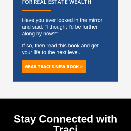
FOR REAL ESTATE WEALTH
Have you ever looked in the mirror
and said, "I thought I'd be further
along by now?"
If so, then read this book and get
your life to the next level.
GRAB TRACI'S NEW BOOK >
Stay Connected with
Traci