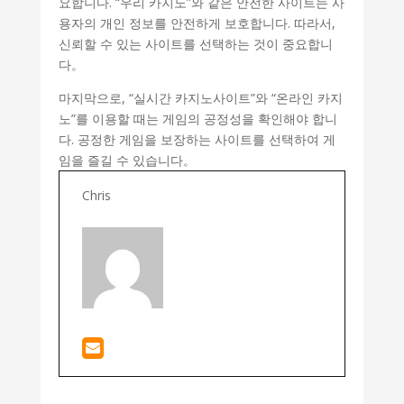
요합니다. “우리 카지노”와 같은 안전한 사이트는 사
용자의 개인 정보를 안전하게 보호합니다. 따라서,
신뢰할 수 있는 사이트를 선택하는 것이 중요합니
다。
마지막으로, “실시간 카지노사이트”와 “온라인 카지
노”를 이용할 때는 게임의 공정성을 확인해야 합니
다. 공정한 게임을 보장하는 사이트를 선택하여 게
임을 즐길 수 있습니다。
Chris