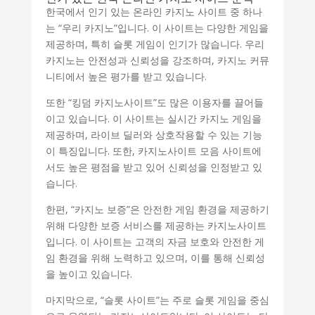
한국에서 인기 있는 온라인 카지노 사이트 중 하나
는 “우리 카지노”입니다. 이 사이트는 다양한 게임을
제공하며, 특히 슬롯 게임이 인기가 많습니다. 우리
카지노는 안전성과 신뢰성을 강조하며, 카지노 커뮤
니티에서 높은 평가를 받고 있습니다.
또한 “킹덤 카지노사이트”도 많은 이용자를 끌어들
이고 있습니다. 이 사이트는 실시간 카지노 게임을
제공하며, 라이브 딜러와 상호작용할 수 있는 기능
이 특징입니다. 또한, 카지노사이트 모음 사이트에
서도 높은 평점을 받고 있어 신뢰성을 인정받고 있
습니다.
한편, “카지노 보증”은 안전한 게임 환경을 제공하기
위해 다양한 보증 서비스를 제공하는 카지노사이트
입니다. 이 사이트는 고객의 자금 보호와 안전한 게
임 환경을 위해 노력하고 있으며, 이를 통해 신뢰성
을 높이고 있습니다.
마지막으로, “슬롯 사이트”는 주로 슬롯 게임을 중심