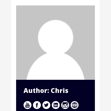
Author: Chris