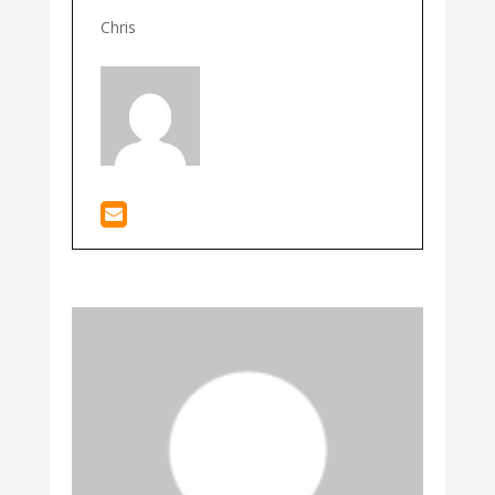
Chris