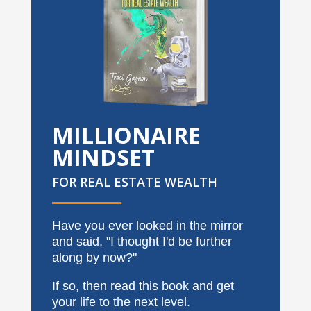
MILLIONAIRE
MINDSET
FOR REAL ESTATE WEALTH
Have you ever looked in the mirror
and said, "I thought I'd be further
along by now?"
If so, then read this book and get
your life to the next level.