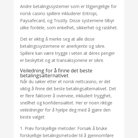
Andre betalingssystemer som er tilgjengelige for
norsk casino spillere inkluderer Entropi,
Paysafecard, og Trustly. Disse systemene tilbyr
ulike fordele, som enkelhet, sikkerhet og raskhet.
Det er viktig å merke seg at alle disse
betalingssystemene er anerkjente og sikre.
Spillere kan være trygge i veten at deres penger
er beskyttet og at transaksjonene er sikre.
Veiledning for å finne det beste
betalingsalternativet
Når du søker etter et norsk nettcasino, er det
viktig å finne det beste betalingsalternativet. Det
er flere faktorer å overveie, inkludert trygghet,
snellhet og konfidensialitet. Her er noen riktige
veiledninger for å hjelpe deg med å gjøre den
beste valget:
1. Prøv forskjellige metoder: Forsøk å bruke
forskjellige betalingsmetoder til å gjennomføre