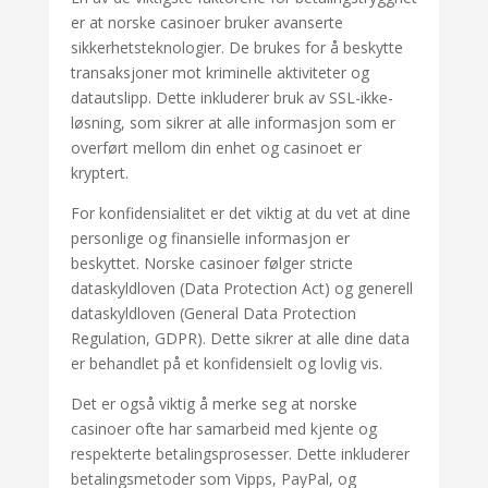
er at norske casinoer bruker avanserte
sikkerhetsteknologier. De brukes for å beskytte
transaksjoner mot kriminelle aktiviteter og
datautslipp. Dette inkluderer bruk av SSL-ikke-
løsning, som sikrer at alle informasjon som er
overført mellom din enhet og casinoet er
kryptert.
For konfidensialitet er det viktig at du vet at dine
personlige og finansielle informasjon er
beskyttet. Norske casinoer følger stricte
dataskyldloven (Data Protection Act) og generell
dataskyldloven (General Data Protection
Regulation, GDPR). Dette sikrer at alle dine data
er behandlet på et konfidensielt og lovlig vis.
Det er også viktig å merke seg at norske
casinoer ofte har samarbeid med kjente og
respekterte betalingsprosesser. Dette inkluderer
betalingsmetoder som Vipps, PayPal, og