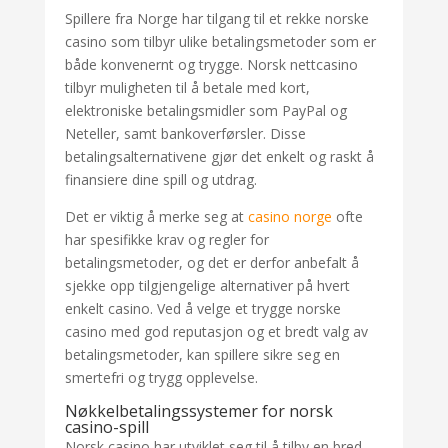
Spillere fra Norge har tilgang til et rekke norske
casino som tilbyr ulike betalingsmetoder som er
både konvenernt og trygge. Norsk nettcasino
tilbyr muligheten til å betale med kort,
elektroniske betalingsmidler som PayPal og
Neteller, samt bankoverførsler. Disse
betalingsalternativene gjør det enkelt og raskt å
finansiere dine spill og utdrag.
Det er viktig å merke seg at
casino norge
ofte
har spesifikke krav og regler for
betalingsmetoder, og det er derfor anbefalt å
sjekke opp tilgjengelige alternativer på hvert
enkelt casino. Ved å velge et trygge norske
casino med god reputasjon og et bredt valg av
betalingsmetoder, kan spillere sikre seg en
smertefri og trygg opplevelse.
Nøkkelbetalingssystemer for norsk
casino-spill
Norsk casino har utviklet seg til å tilby en bred