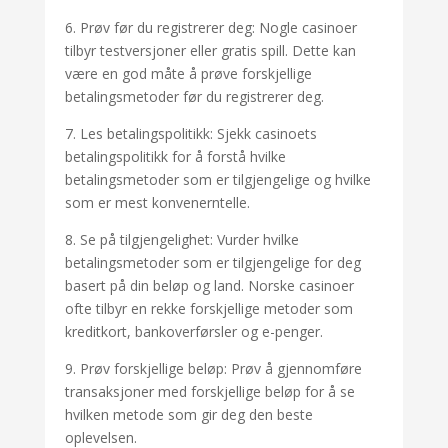
6. Prøv før du registrerer deg: Nogle casinoer
tilbyr testversjoner eller gratis spill. Dette kan
være en god måte å prøve forskjellige
betalingsmetoder før du registrerer deg.
7. Les betalingspolitikk: Sjekk casinoets
betalingspolitikk for å forstå hvilke
betalingsmetoder som er tilgjengelige og hvilke
som er mest konvenerntelle.
8. Se på tilgjengelighet: Vurder hvilke
betalingsmetoder som er tilgjengelige for deg
basert på din beløp og land. Norske casinoer
ofte tilbyr en rekke forskjellige metoder som
kreditkort, bankoverførsler og e-penger.
9. Prøv forskjellige beløp: Prøv å gjennomføre
transaksjoner med forskjellige beløp for å se
hvilken metode som gir deg den beste
oplevelsen.