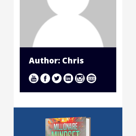
Author: Chris