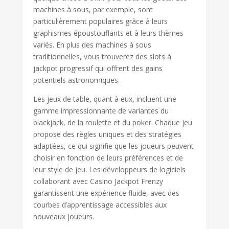
machines à sous, par exemple, sont
particulièrement populaires grâce à leurs
graphismes époustouflants et à leurs thèmes
variés. En plus des machines à sous
traditionnelles, vous trouverez des slots à
jackpot progressif qui offrent des gains
potentiels astronomiques.
Les jeux de table, quant à eux, incluent une
gamme impressionnante de variantes du
blackjack, de la roulette et du poker. Chaque jeu
propose des règles uniques et des stratégies
adaptées, ce qui signifie que les joueurs peuvent
choisir en fonction de leurs préférences et de
leur style de jeu. Les développeurs de logiciels
collaborant avec Casino Jackpot Frenzy
garantissent une expérience fluide, avec des
courbes d’apprentissage accessibles aux
nouveaux joueurs.