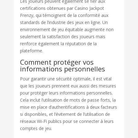
Les joueurs peuvent également se fier aux
certifications obtenues par Casino Jackpot
Frenzy, qui témoignent de la conformité aux
standards de l’industrie des jeux en ligne. Un
environnement de jeu équitable augmente non
seulement la satisfaction des joueurs mais
renforce également la réputation de la
plateforme.
Comment protéger vos
informations personnelles
Pour garantir une sécurité optimale, il est vital
que les joueurs prennent eux aussi des mesures
pour protéger leurs informations personnelles.
Cela inclut l’utilisation de mots de passe forts, la
mise en place d’authentifications à deux facteurs
si disponibles, et l’évitement de l’utilisation de
réseaux Wi-Fi publics pour se connecter à leurs
comptes de jeu.