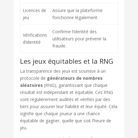
Licences de
Assure que la plateforme
jeu
fonctionne légalement.
Confirme l’identité des
Vérifications
utilisateurs pour prévenir la
d’identité
fraude.
Les jeux équitables et la RNG
La transparence des jeux est soumise à un
protocole de
générateurs de nombres
aléatoires
(RNG), garantissant que chaque
résultat est indépendant et équitable. Ces RNG
sont régulièrement audités et vérifiés par des
tiers pour assurer leur fiabilité et leur équité. Cela
signifie que chaque joueur a une chance
équitable de gagner, quelle que soit l’heure de
jeu.