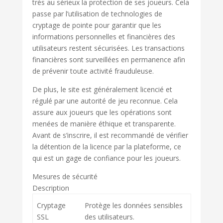
très au sérieux la protection de ses joueurs. Cela
passe par l’utilisation de technologies de
cryptage de pointe pour garantir que les
informations personnelles et financières des
utilisateurs restent sécurisées. Les transactions
financières sont surveillées en permanence afin
de prévenir toute activité frauduleuse.
De plus, le site est généralement licencié et
régulé par une autorité de jeu reconnue. Cela
assure aux joueurs que les opérations sont
menées de manière éthique et transparente.
Avant de s’inscrire, il est recommandé de vérifier
la détention de la licence par la plateforme, ce
qui est un gage de confiance pour les joueurs.
Mesures de sécurité
Description
Cryptage
Protège les données sensibles
SSL
des utilisateurs.