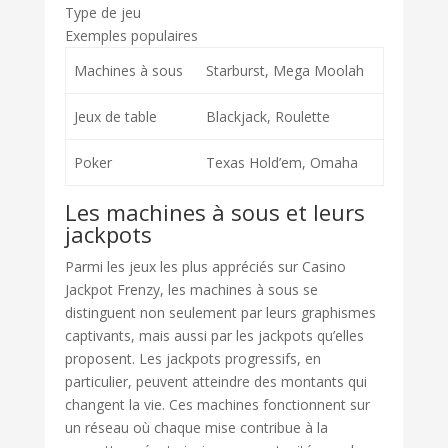
Type de jeu
Exemples populaires
Machines à sous
Starburst, Mega Moolah
Jeux de table
Blackjack, Roulette
Poker
Texas Hold’em, Omaha
Les machines à sous et leurs
jackpots
Parmi les jeux les plus appréciés sur Casino
Jackpot Frenzy, les machines à sous se
distinguent non seulement par leurs graphismes
captivants, mais aussi par les jackpots qu’elles
proposent. Les jackpots progressifs, en
particulier, peuvent atteindre des montants qui
changent la vie. Ces machines fonctionnent sur
un réseau où chaque mise contribue à la