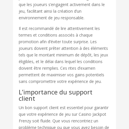
que les joueurs s’engagent activement dans le
jeu, facilitant ainsi la création d’un
environnement de jeu responsable.
Il est recommandé de lire attentivement les
termes et conditions associés à chaque
promotion afin d’éviter toute surprise. Les
joueurs doivent prêter attention à des éléments
tels que le montant minimum de dépôt, les jeux
éligibles, et le délai dans lequel les conditions
doivent être remplies. Ces rites d’examen
permettent de maximiser vos gains potentiels
sans compromettre votre expérience de jeu.
L’importance du support
client
Un bon support client est essentiel pour garantir
que votre expérience de jeu sur Casino Jackpot
Frenzy soit fluide. Que vous rencontriez un
problème technique ou que vous ayez besoin de