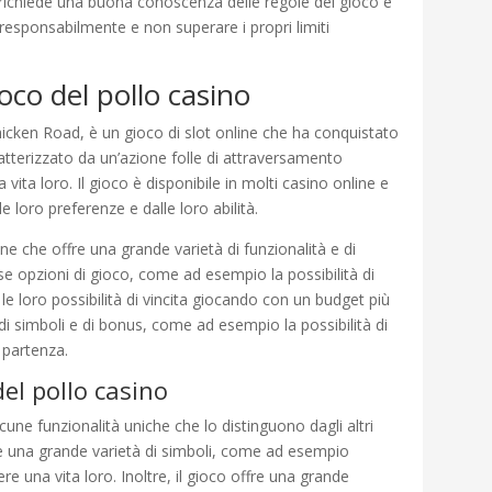
e richiede una buona conoscenza delle regole del gioco e
 responsabilmente e non superare i propri limiti
gioco del pollo casino
icken Road, è un gioco di slot online che ha conquistato
ratterizzato da un’azione folle di attraversamento
vita loro. Il gioco è disponibile in molti casino online e
e loro preferenze e dalle loro abilità.
line che offre una grande varietà di funzionalità e di
se opzioni di gioco, come ad esempio la possibilità di
 loro possibilità di vincita giocando con un budget più
à di simboli e di bonus, come ad esempio la possibilità di
 partenza.
del pollo casino
lcune funzionalità uniche che lo distinguono dagli altri
fre una grande varietà di simboli, come ad esempio
re una vita loro. Inoltre, il gioco offre una grande