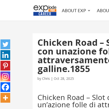
ABOUT EXP
ABOU
Chicken Road – S
con unazione fol
attraversamento
galline.1855
by
Chris
|
Oct 28, 2025
Chicken Road – Slot 
un’azione folle di a