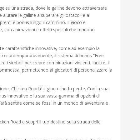
olge su una strada, dove le galline devono attraversare
 aiutare le galline a superare gli ostacoli e a
 premi e bonus lungo il cammino. Il gioco è
e, con animazioni e effetti speciali che rendono
te caratteristiche innovative, come ad esempio la
mento contemporaneamente, il sistema di bonus “Free
ire i simboli per creare combinazioni vincenti. Inoltre, il
ommessa, permettendo ai giocatori di personalizzare la
zione, Chicken Road è il gioco che fa per te. Con la sua
bonus innovativo e la sua vasta gamma di opzioni di
arà sentire come se fossi in un mondo di avventura e
cken Road e scopri il tuo destino sulla strada delle