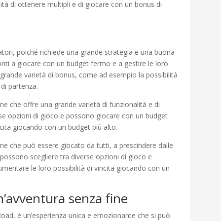
tà di ottenere multipli e di giocare con un bonus di
ocatori, poiché richiede una grande strategia e una buona
onti a giocare con un budget fermo e a gestire le loro
una grande varietà di bonus, come ad esempio la possibilità
 di partenza.
line che offre una grande varietà di funzionalità e di
erse opzioni di gioco e possono giocare con un budget
ncita giocando con un budget più alto.
line che può essere giocato da tutti, a prescindere dalle
ri possono scegliere tra diverse opzioni di gioco e
entare le loro possibilità di vincita giocando con un
un’avventura senza fine
Road, è un’esperienza unica e emozionante che si può