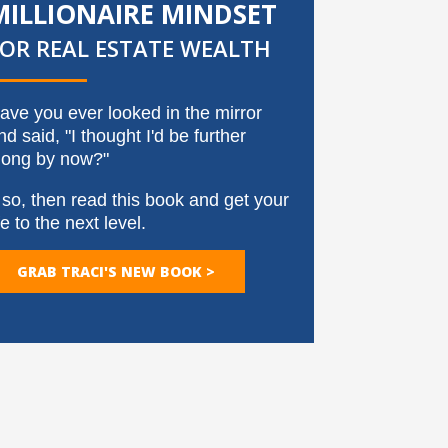
MILLIONAIRE MINDSET
FOR REAL ESTATE WEALTH
ave you ever looked in the mirror
nd said, "I thought I'd be further
long by now?"
f so, then read this book and get your
ife to the next level.
GRAB TRACI'S NEW BOOK >