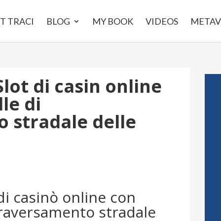
T TRACI
BLOG
MY BOOK
VIDEOS
METAV
lot di casin online
le di
 stradale delle
di casinò online con
ttraversamento stradale