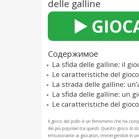
delle galline
▶️ GIOC
Содержимое
La sfida delle galline: il gi
Le caratteristiche del gioco
La strada delle galline: un
La sfida delle galline: un 
Le caratteristiche del gioc
Il gioco del pollo è un fenomeno che ha conq
dei più popolari tra questi. Questo gioco di sl
emozionante ai giocatori, immergendoli in u