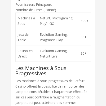
Fournisseurs Principaux
Nombre de Titres (Estimé)
Machines à
NetEnt, Microgaming,
300+
Sous
Play’n GO
Jeux de
Evolution Gaming,
50+
Table
Pragmatic Play
Casino en
Evolution Gaming,
30+
Direct
NetEnt Live
Les Machines à Sous
Progressives
Les machines à sous progressives de Fatfruit
Casino offrent la possibilité de remporter des
jackpots considérables. Chaque mise effectuée
sur ces jeux contribue à l’augmentation du
jackpot, qui peut atteindre des sommes