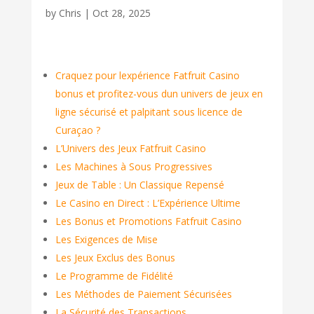
by
Chris
|
Oct 28, 2025
Craquez pour lexpérience Fatfruit Casino
bonus et profitez-vous dun univers de jeux en
ligne sécurisé et palpitant sous licence de
Curaçao ?
L’Univers des Jeux Fatfruit Casino
Les Machines à Sous Progressives
Jeux de Table : Un Classique Repensé
Le Casino en Direct : L’Expérience Ultime
Les Bonus et Promotions Fatfruit Casino
Les Exigences de Mise
Les Jeux Exclus des Bonus
Le Programme de Fidélité
Les Méthodes de Paiement Sécurisées
La Sécurité des Transactions