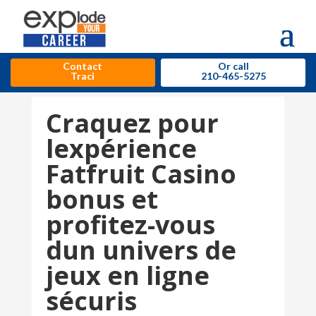
Contact
Or call
Traci
210-465-5275
Craquez pour
lexpérience
Fatfruit Casino
bonus et
profitez-vous
dun univers de
jeux en ligne
sécuris