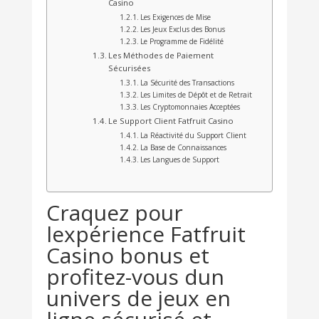
Casino
Les Exigences de Mise
Les Jeux Exclus des Bonus
Le Programme de Fidélité
Les Méthodes de Paiement
Sécurisées
La Sécurité des Transactions
Les Limites de Dépôt et de Retrait
Les Cryptomonnaies Acceptées
Le Support Client Fatfruit Casino
La Réactivité du Support Client
La Base de Connaissances
Les Langues de Support
Craquez pour
lexpérience Fatfruit
Casino bonus et
profitez-vous dun
univers de jeux en