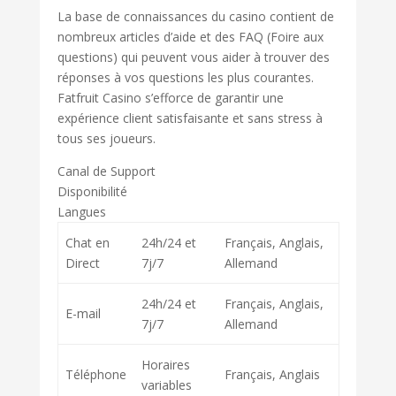
La base de connaissances du casino contient de
nombreux articles d’aide et des FAQ (Foire aux
questions) qui peuvent vous aider à trouver des
réponses à vos questions les plus courantes.
Fatfruit Casino s’efforce de garantir une
expérience client satisfaisante et sans stress à
tous ses joueurs.
Canal de Support
Disponibilité
Langues
Chat en
24h/24 et
Français, Anglais,
Direct
7j/7
Allemand
24h/24 et
Français, Anglais,
E-mail
7j/7
Allemand
Horaires
Téléphone
Français, Anglais
variables