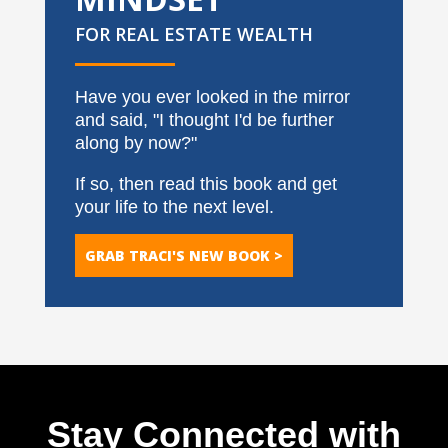
FOR REAL ESTATE WEALTH
Have you ever looked in the mirror
and said, "I thought I'd be further
along by now?"
If so, then read this book and get
your life to the next level.
GRAB TRACI'S NEW BOOK >
Stay Connected with