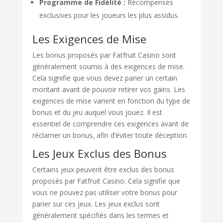
Programme de Fidélité :
Récompenses
exclusives pour les joueurs les plus assidus.
Les Exigences de Mise
Les bonus proposés par Fatfruit Casino sont
généralement soumis à des exigences de mise.
Cela signifie que vous devez parier un certain
montant avant de pouvoir retirer vos gains. Les
exigences de mise varient en fonction du type de
bonus et du jeu auquel vous jouez. Il est
essentiel de comprendre ces exigences avant de
réclamer un bonus, afin d’éviter toute déception.
Les Jeux Exclus des Bonus
Certains jeux peuvent être exclus des bonus
proposés par Fatfruit Casino. Cela signifie que
vous ne pouvez pas utiliser votre bonus pour
parier sur ces jeux. Les jeux exclus sont
généralement spécifiés dans les termes et