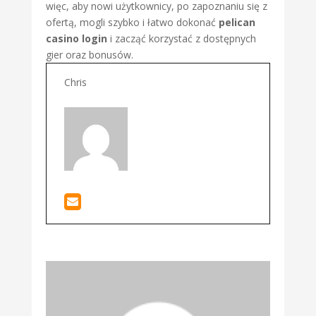
więc, aby nowi użytkownicy, po zapoznaniu się z
ofertą, mogli szybko i łatwo dokonać
pelican
casino login
i zacząć korzystać z dostępnych
gier oraz bonusów.
Chris