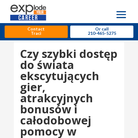
Contact
Or call
Traci
210-465-5275
Czy szybki dostęp
do świata
ekscytujących
gier,
atrakcyjnych
bonusów i
całodobowej
pomocy w