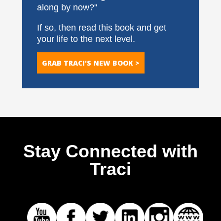
along by now?"
If so, then read this book and get
your life to the next level.
GRAB TRACI'S NEW BOOK >
Stay Connected with
Traci