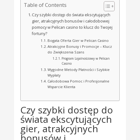
Table of Contents
Czy szybki dostęp do świata ekscytujących
gier, atrakcyjnych bonusów i całodobowej
pomocy w Pelican casino to klucz do Twojej
fortuny?
Bogata Oferta Gier w Pelican Casino
Atrakcyjne Bonusy i Promocje – Klucz
do Zwiększenia Szans
Program Lojalnościowy w Pelican
Casino
Wygodne Metody Płatności i Szybkie
Wypłaty
Całodobowa Pomoc i Profesjonalne
Wsparcie Klienta
Czy szybki dostęp do
świata ekscytujących
gier, atrakcyjnych
bonusów i