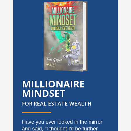
MILLIONAIRE
MINDSET
FOR REAL ESTATE WEALTH
Have you ever looked in the mirror
and said, "I thought I'd be further