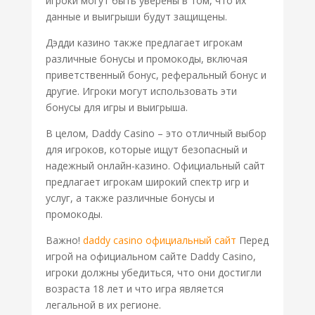
игроки могут быть уверены в том, что их
данные и выигрыши будут защищены.
Дэдди казино также предлагает игрокам
различные бонусы и промокоды, включая
приветственный бонус, реферальный бонус и
другие. Игроки могут использовать эти
бонусы для игры и выигрыша.
В целом, Daddy Casino – это отличный выбор
для игроков, которые ищут безопасный и
надежный онлайн-казино. Официальный сайт
предлагает игрокам широкий спектр игр и
услуг, а также различные бонусы и
промокоды.
Важно!
daddy casino официальный сайт
Перед
игрой на официальном сайте Daddy Casino,
игроки должны убедиться, что они достигли
возраста 18 лет и что игра является
легальной в их регионе.