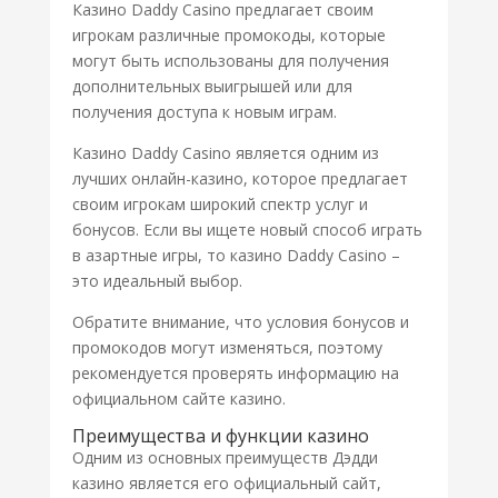
Казино Daddy Casino предлагает своим
игрокам различные промокоды, которые
могут быть использованы для получения
дополнительных выигрышей или для
получения доступа к новым играм.
Казино Daddy Casino является одним из
лучших онлайн-казино, которое предлагает
своим игрокам широкий спектр услуг и
бонусов. Если вы ищете новый способ играть
в азартные игры, то казино Daddy Casino –
это идеальный выбор.
Обратите внимание, что условия бонусов и
промокодов могут изменяться, поэтому
рекомендуется проверять информацию на
официальном сайте казино.
Преимущества и функции казино
Одним из основных преимуществ Дэдди
казино является его официальный сайт,