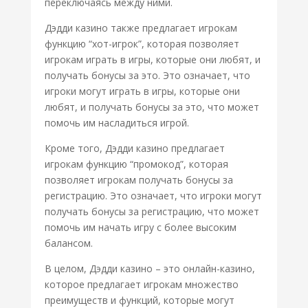
переключаясь между ними.
Дэдди казино также предлагает игрокам
функцию “хот-игрок”, которая позволяет
игрокам играть в игры, которые они любят, и
получать бонусы за это. Это означает, что
игроки могут играть в игры, которые они
любят, и получать бонусы за это, что может
помочь им насладиться игрой.
Кроме того, Дэдди казино предлагает
игрокам функцию “промокод”, которая
позволяет игрокам получать бонусы за
регистрацию. Это означает, что игроки могут
получать бонусы за регистрацию, что может
помочь им начать игру с более высоким
балансом.
В целом, Дэдди казино – это онлайн-казино,
которое предлагает игрокам множество
преимуществ и функций, которые могут