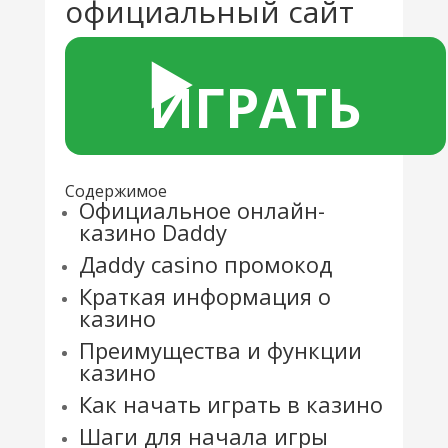
официальный сайт
▶️
ИГРАТЬ
Содержимое
Официальное онлайн-
казино Daddy
Дaddy casino промокод
Краткая информация о
казино
Преимущества и функции
казино
Как начать играть в казино
Шаги для начала игры