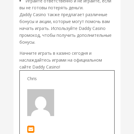
Играйте ответственно и не играйте, если
вы не готовы потерять деньги.
Дaddy Casino также предлагает различные
бонусы и акции, которые могут помочь вам
начать играть. Используйте Daddy Casino
промокод, чтобы получить дополнительные
бонусы.
Начните играть в казино сегодня и
наслаждайтесь играми на официальном
сайте Daddy Casino!
Chris