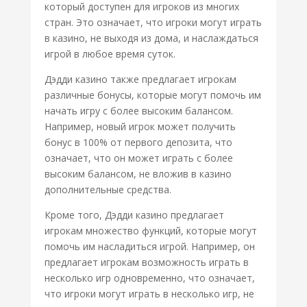
который доступен для игроков из многих
стран. Это означает, что игроки могут играть
в казино, не выходя из дома, и наслаждаться
игрой в любое время суток.
Дэдди казино также предлагает игрокам
различные бонусы, которые могут помочь им
начать игру с более высоким балансом.
Например, новый игрок может получить
бонус в 100% от первого депозита, что
означает, что он может играть с более
высоким балансом, не вложив в казино
дополнительные средства.
Кроме того, Дэдди казино предлагает
игрокам множество функций, которые могут
помочь им насладиться игрой. Например, он
предлагает игрокам возможность играть в
несколько игр одновременно, что означает,
что игроки могут играть в несколько игр, не