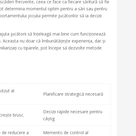
scăderi frecvente, ceea ce face ca fiecare săritură să fie
i pot determina momentul optim pentru a sări sau pentru
ortamentului jocului permite jucătorilor să ia decizii
t ajuta jucătorii să înțeleagă mai bine cum funcționează
nță. Aceasta nu doar că îmbunătățește experiența, dar și
miliarizați cu tiparele, pot începe să dezvolte metode
ăzut al
Planificare strategică necesară
Decizii rapide necesare pentru
rește brusc.
câștig
 de reducere a
Memento de control al