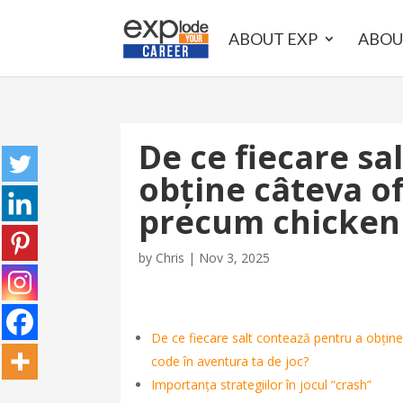
ABOUT EXP
ABOU
De ce fiecare sa
obține câteva o
precum chicken
by
Chris
|
Nov 3, 2025
De ce fiecare salt contează pentru a obți
code în aventura ta de joc?
Importanța strategiilor în jocul “crash”