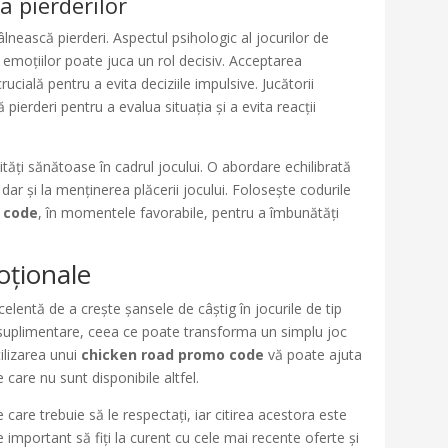
a pierderilor
tâlnească pierderi. Aspectul psihologic al jocurilor de
 emoțiilor poate juca un rol decisiv. Acceptarea
rucială pentru a evita deciziile impulsive. Jucătorii
erderi pentru a evalua situația și a evita reacții
tăți sănătoase în cadrul jocului. O abordare echilibrată
dar și la menținerea plăcerii jocului. Folosește codurile
 code
, în momentele favorabile, pentru a îmbunătăți
oționale
lentă de a crește șansele de câștig în jocurile de tip
 suplimentare, ceea ce poate transforma un simplu joc
tilizarea unui
chicken road promo code
vă poate ajuta
e care nu sunt disponibile altfel.
 care trebuie să le respectați, iar citirea acestora este
te important să fiți la curent cu cele mai recente oferte și