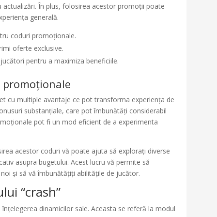
u actualizări. În plus, folosirea acestor promoții poate
experiența generală.
entru coduri promoționale.
imi oferte exclusive.
jucători pentru a maximiza beneficiile.
or promoționale
het cu multiple avantaje ce pot transforma experiența de
onusuri substanțiale, care pot îmbunătăți considerabil
moționale pot fi un mod eficient de a experimenta
sirea acestor coduri vă poate ajuta să explorați diverse
cativ asupra bugetului. Acest lucru vă permite să
noi și să vă îmbunătățiți abilitățile de jucător.
ului “crash”
e înțelegerea dinamicilor sale. Aceasta se referă la modul