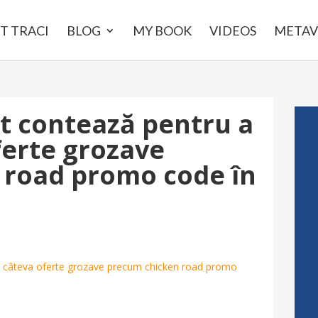
T TRACI
BLOG
MY BOOK
VIDEOS
METAV
lt contează pentru a
ferte grozave
 road promo code în
ne câteva oferte grozave precum chicken road promo