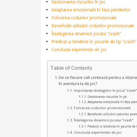
Gestionarea riscurilor în joc
Adaptarea emoțională în fața pierderilor
Folosirea codurilor promoționale
Beneficiile utilizării codurilor promoționale
Înțelegerea dinamicii jocului “crash”
Predicții și tendințe în jocurile de tip “crash”
Concluzia experienței de joc
Table of Contents
De ce fiecare salt contează pentru a obți
în aventura ta de joc?
Importanța strategiilor în jocul “crash”
Gestionarea riscurilor în joc
Adaptarea emoțională în fața pier
Folosirea codurilor promoționale
Beneficiile utilizării codurilor pro
Înțelegerea dinamicii jocului “crash”
Predicții și tendințe în jocurile de 
Concluzia experienței de joc