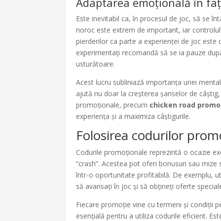
Adaptarea emoțională în faț
Este inevitabil ca, în procesul de joc, să se în
noroc este extrem de important, iar controlul
pierderilor ca parte a experienței de joc este c
experimentați recomandă să se ia pauze după pi
usturătoare.
Acest lucru subliniază importanța unei mentali
ajută nu doar la creșterea șanselor de câștig, 
promoționale, precum
chicken road promo
experiența și a maximiza câștigurile.
Folosirea codurilor prom
Codurile promoționale reprezintă o ocazie exce
“crash”. Acestea pot oferi bonusuri sau mize
într-o oportunitate profitabilă. De exemplu, u
să avansați în joc și să obțineți oferte special
Fiecare promoție vine cu termeni și condiții pe
esențială pentru a utiliza codurile eficient. Es