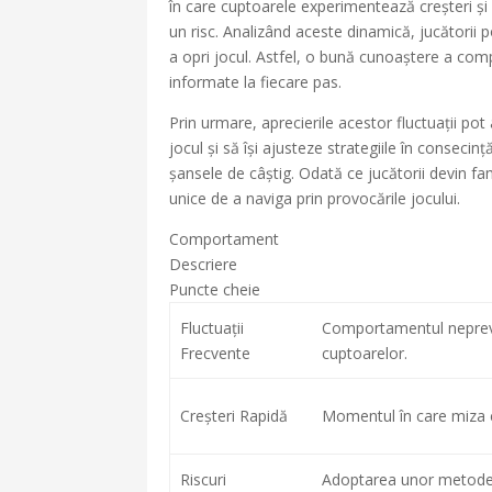
în care cuptoarele experimentează creșteri și 
un risc. Analizând aceste dinamică, jucători
a opri jocul. Astfel, o bună cunoaștere a comp
informate la fiecare pas.
Prin urmare, aprecierile acestor fluctuații po
jocul și să își ajusteze strategiile în conseci
șansele de câștig. Odată ce jucătorii devin fa
unice de a naviga prin provocările jocului.
Comportament
Descriere
Puncte cheie
Fluctuații
Comportamentul neprev
Frecvente
cuptoarelor.
Creșteri Rapidă
Momentul în care miza c
Riscuri
Adoptarea unor metode