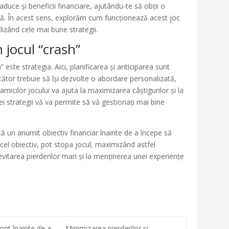
duce și beneficii financiare, ajutându-te să obții o
ilă. În acest sens, explorăm cum funcționează acest joc
izând cele mai bune strategii.
 jocul “crash”
 este strategia. Aici, planificarea și anticiparea sunt
cător trebuie să își dezvolte o abordare personalizată,
amicilor jocului va ajuta la maximizarea câștigurilor și la
ei strategii vă va permite să vă gestionați mai bine
că un anumit obiectiv financiar înainte de a începe să
el obiectiv, pot stopa jocul, maximizând astfel
 evitarea pierderilor mari și la menținerea unei experiențe
orit înainte de a
Minimizarea pierderilor și