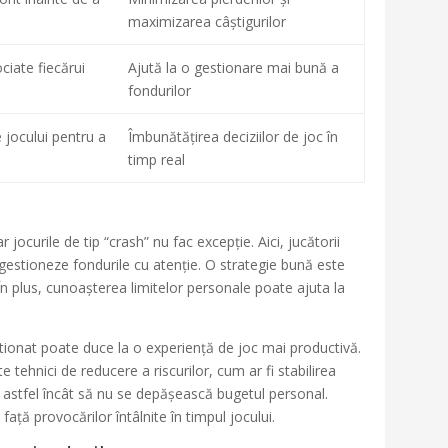
maximizarea câștigurilor
ociate fiecărui
Ajută la o gestionare mai bună a
fondurilor
 jocului pentru a
Îmbunătățirea deciziilor de joc în
timp real
r jocurile de tip “crash” nu fac excepție. Aici, jucătorii
și gestioneze fondurile cu atenție. O strategie bună este
 În plus, cunoașterea limitelor personale poate ajuta la
tionat poate duce la o experiență de joc mai productivă.
tehnici de reducere a riscurilor, cum ar fi stabilirea
ă astfel încât să nu se depășească bugetul personal.
ață provocărilor întâlnite în timpul jocului.