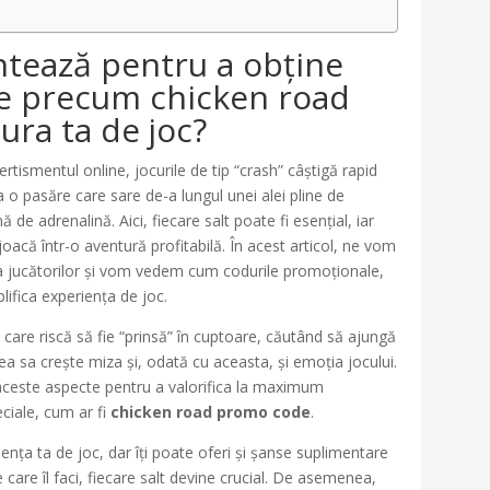
ontează pentru a obține
ve precum chicken road
ra ta de joc?
rtismentul online, jocurile de tip “crash” câștigă rapid
a o pasăre care sare de-a lungul unei alei pline de
de adrenalină. Aici, fiecare salt poate fi esențial, iar
acă într-o aventură profitabilă. În acest articol, ne vom
ia jucătorilor și vom vedem cum codurile promoționale,
lifica experiența de joc.
, care riscă să fie “prinsă” în cuptoare, căutând să ajungă
lea sa crește miza și, odată cu aceasta, și emoția jocului.
 aceste aspecte pentru a valorifica la maximum
eciale, cum ar fi
chicken road promo code
.
nța ta de joc, dar îți poate oferi și șanse suplimentare
care îl faci, fiecare salt devine crucial. De asemenea,