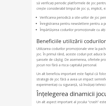
să verificați periodic platformele de joc pentr
crește considerabil timpul de joc și, implicit, 
Verificarea periodică a site-urilor de joc p
Înregistrarea pentru newslettere pentru a pr
Împărtășirea codurilor promoționale cu alți 
Beneficiile utilizării coduril
Utilizarea codurilor promoționale vine la pac
joc. În primul rând, aceste coduri pot aduce b
șansele de câștig. De asemenea, ofertele pro
jocuri noi fără a risca capitalul personal.
Un alt beneficiu important este faptul că folo
strategii de joc fără a avea un impact semnifi
experimentați cu siguranță, să învățați tehnici 
Înțelegerea dinamicii joc
Un alt aspect important al jocului “crash” est