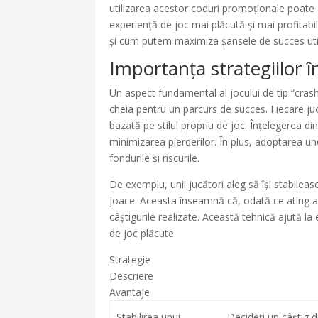
utilizarea acestor coduri promoționale poate a
experiență de joc mai plăcută și mai profitab
și cum putem maximiza șansele de succes util
Importanța strategiilor în
Un aspect fundamental al jocului de tip “crash”
cheia pentru un parcurs de succes. Fiecare ju
bazată pe stilul propriu de joc. Înțelegerea din
minimizarea pierderilor. În plus, adoptarea un
fondurile și riscurile.
De exemplu, unii jucători aleg să își stabileas
joace. Aceasta înseamnă că, odată ce ating ac
câștigurile realizate. Această tehnică ajută la
de joc plăcute.
Strategie
Descriere
Avantaje
Stabilirea unui
Decideți un câștig d