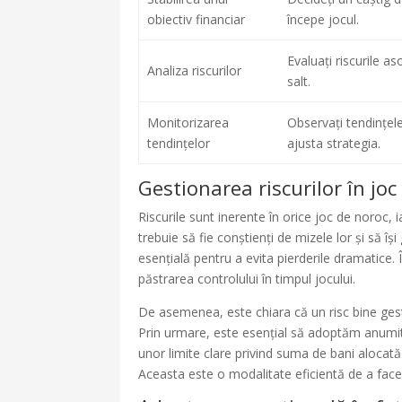
obiectiv financiar
începe jocul.
Evaluați riscurile as
Analiza riscurilor
salt.
Monitorizarea
Observați tendințele
tendințelor
ajusta strategia.
Gestionarea riscurilor în joc
Riscurile sunt inerente în orice joc de noroc, ia
trebuie să fie conștienți de mizele lor și să î
esențială pentru a evita pierderile dramatice.
păstrarea controlului în timpul jocului.
De asemenea, este chiara că un risc bine ges
Prin urmare, este esențial să adoptăm anumite 
unor limite clare privind suma de bani alocat
Aceasta este o modalitate eficientă de a face f