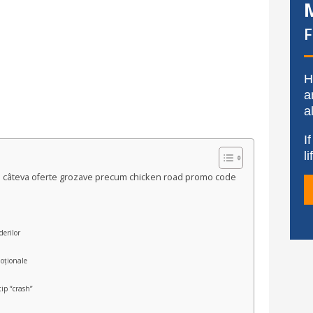
H
a
a
I
l
ne câteva oferte grozave precum chicken road promo code
derilor
moționale
tip “crash”