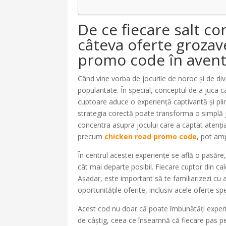
De ce fiecare salt c
câteva oferte groza
promo code în aventu
Când vine vorba de jocurile de noroc și de dive
popularitate. În special, conceptul de a juca c
cuptoare aduce o experiență captivantă și plină 
strategia corectă poate transforma o simplă jo
concentra asupra jocului care a captat atenț
precum
chicken road promo code
, pot amp
În centrul acestei experiențe se află o pasăre
cât mai departe posibil. Fiecare cuptor din ca
Așadar, este important să te familiarizezi cu
oportunitățile oferite, inclusiv acele oferte sp
Acest cod nu doar că poate îmbunătăți experie
de câștig, ceea ce înseamnă că fiecare pas pe 