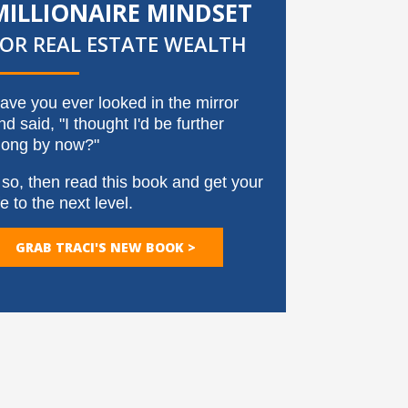
MILLIONAIRE MINDSET
FOR REAL ESTATE WEALTH
ave you ever looked in the mirror
nd said, "I thought I'd be further
long by now?"
f so, then read this book and get your
ife to the next level.
GRAB TRACI'S NEW BOOK >