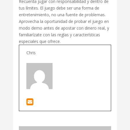
Recuerda jugar con responsabilidad y dentro de
tus límites. El juego debe ser una forma de
entretenimiento, no una fuente de problemas.
Aprovecha la oportunidad de probar el juego en
modo demo antes de apostar con dinero real, y
familiarízate con las reglas y características
especiales que ofrece.
Chris