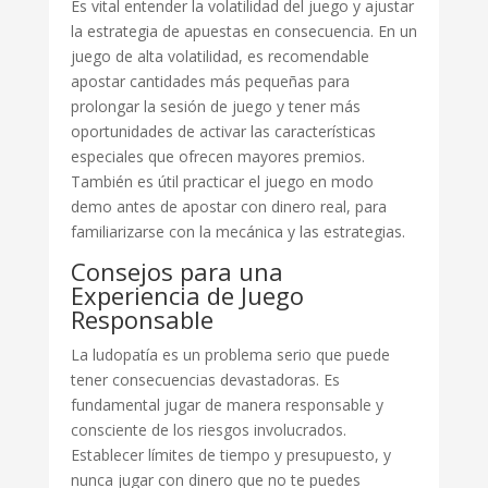
Es vital entender la volatilidad del juego y ajustar
la estrategia de apuestas en consecuencia. En un
juego de alta volatilidad, es recomendable
apostar cantidades más pequeñas para
prolongar la sesión de juego y tener más
oportunidades de activar las características
especiales que ofrecen mayores premios.
También es útil practicar el juego en modo
demo antes de apostar con dinero real, para
familiarizarse con la mecánica y las estrategias.
Consejos para una
Experiencia de Juego
Responsable
La ludopatía es un problema serio que puede
tener consecuencias devastadoras. Es
fundamental jugar de manera responsable y
consciente de los riesgos involucrados.
Establecer límites de tiempo y presupuesto, y
nunca jugar con dinero que no te puedes