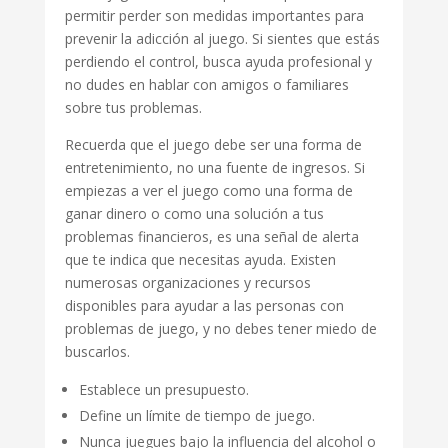
permitir perder son medidas importantes para
prevenir la adicción al juego. Si sientes que estás
perdiendo el control, busca ayuda profesional y
no dudes en hablar con amigos o familiares
sobre tus problemas.
Recuerda que el juego debe ser una forma de
entretenimiento, no una fuente de ingresos. Si
empiezas a ver el juego como una forma de
ganar dinero o como una solución a tus
problemas financieros, es una señal de alerta
que te indica que necesitas ayuda. Existen
numerosas organizaciones y recursos
disponibles para ayudar a las personas con
problemas de juego, y no debes tener miedo de
buscarlos.
Establece un presupuesto.
Define un límite de tiempo de juego.
Nunca juegues bajo la influencia del alcohol o