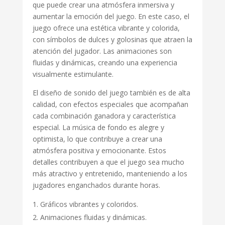
que puede crear una atmósfera inmersiva y
aumentar la emoción del juego. En este caso, el
juego ofrece una estética vibrante y colorida,
con símbolos de dulces y golosinas que atraen la
atención del jugador. Las animaciones son
fluidas y dinámicas, creando una experiencia
visualmente estimulante.
El diseño de sonido del juego también es de alta
calidad, con efectos especiales que acompañan
cada combinación ganadora y característica
especial. La música de fondo es alegre y
optimista, lo que contribuye a crear una
atmósfera positiva y emocionante. Estos
detalles contribuyen a que el juego sea mucho
más atractivo y entretenido, manteniendo a los
jugadores enganchados durante horas.
Gráficos vibrantes y coloridos.
Animaciones fluidas y dinámicas.