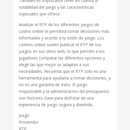
También es importante tener en cuenta la
volatilidad del juego y las características
especiales que ofrece.
Analizar el RTP de los diferentes juegos de
casino online te permitirá tomar decisiones más
informadas y acorde a tu estilo de juego. Los
casinos online suelen publicar el RTP de sus
juegos en sus sitios web, lo que permite a los
jugadores comparar las diferentes opciones y
elegir las que mejor se adapten a sus
necesidades. Recuerda que el RTP solo es una
herramienta para ayudarte a tomar decisiones, y
no es una garantía de éxito. El juego
responsable y la administración del presupuesto
son factores clave para disfrutar de una
experiencia de juego segura y divertida.
Juego
Proveedor
RTP