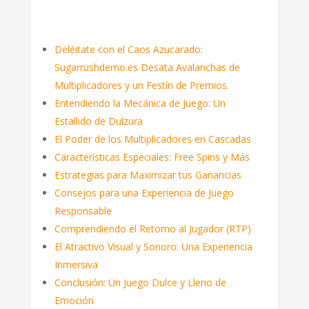
Deléitate con el Caos Azucarado:
Sugarrushdemo.es Desata Avalanchas de
Multiplicadores y un Festín de Premios.
Entendiendo la Mecánica de Juego: Un
Estallido de Dulzura
El Poder de los Multiplicadores en Cascadas
Características Especiales: Free Spins y Más
Estrategias para Maximizar tus Ganancias
Consejos para una Experiencia de Juego
Responsable
Comprendiendo el Retorno al Jugador (RTP)
El Atractivo Visual y Sonoro: Una Experiencia
Inmersiva
Conclusión: Un Juego Dulce y Lleno de
Emoción