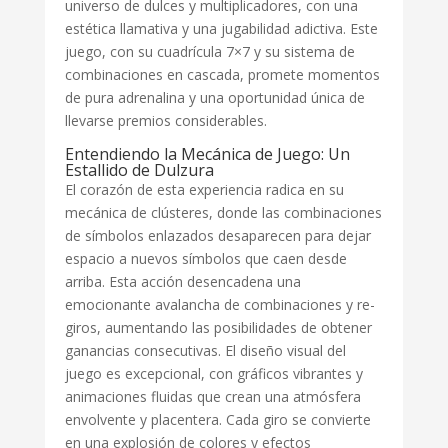
universo de dulces y multiplicadores, con una
estética llamativa y una jugabilidad adictiva. Este
juego, con su cuadrícula 7×7 y su sistema de
combinaciones en cascada, promete momentos
de pura adrenalina y una oportunidad única de
llevarse premios considerables.
Entendiendo la Mecánica de Juego: Un
Estallido de Dulzura
El corazón de esta experiencia radica en su
mecánica de clústeres, donde las combinaciones
de símbolos enlazados desaparecen para dejar
espacio a nuevos símbolos que caen desde
arriba. Esta acción desencadena una
emocionante avalancha de combinaciones y re-
giros, aumentando las posibilidades de obtener
ganancias consecutivas. El diseño visual del
juego es excepcional, con gráficos vibrantes y
animaciones fluidas que crean una atmósfera
envolvente y placentera. Cada giro se convierte
en una explosión de colores y efectos