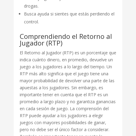
drogas.
Busca ayuda si sientes que estás perdiendo el
control.
Comprendiendo el Retorno al
Jugador (RTP)
El Retorno al Jugador (RTP) es un porcentaje que
indica cuánto dinero, en promedio, devuelve un
juego a los jugadores a lo largo del tiempo. Un
RTP más alto significa que el juego tiene una
mayor probabilidad de devolver una parte de las
apuestas a los jugadores. Sin embargo, es
importante tener en cuenta que el RTP es un
promedio a largo plazo y no garantiza ganancias
en cada sesión de juego. La comprensión del
RTP puede ayudar a los jugadores a elegir
juegos con mayores posibilidades de ganar,
pero no debe ser el único factor a considerar.