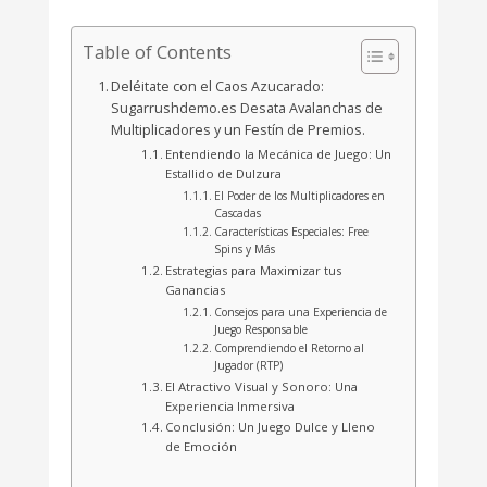
Table of Contents
Deléitate con el Caos Azucarado:
Sugarrushdemo.es Desata Avalanchas de
Multiplicadores y un Festín de Premios.
Entendiendo la Mecánica de Juego: Un
Estallido de Dulzura
El Poder de los Multiplicadores en
Cascadas
Características Especiales: Free
Spins y Más
Estrategias para Maximizar tus
Ganancias
Consejos para una Experiencia de
Juego Responsable
Comprendiendo el Retorno al
Jugador (RTP)
El Atractivo Visual y Sonoro: Una
Experiencia Inmersiva
Conclusión: Un Juego Dulce y Lleno
de Emoción