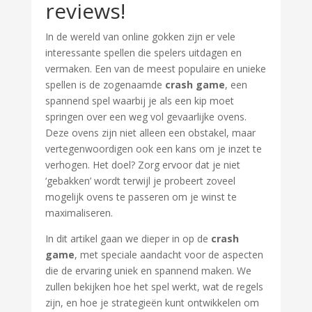
reviews!
In de wereld van online gokken zijn er vele
interessante spellen die spelers uitdagen en
vermaken. Een van de meest populaire en unieke
spellen is de zogenaamde
crash game
, een
spannend spel waarbij je als een kip moet
springen over een weg vol gevaarlijke ovens.
Deze ovens zijn niet alleen een obstakel, maar
vertegenwoordigen ook een kans om je inzet te
verhogen. Het doel? Zorg ervoor dat je niet
‘gebakken’ wordt terwijl je probeert zoveel
mogelijk ovens te passeren om je winst te
maximaliseren.
In dit artikel gaan we dieper in op de
crash
game
, met speciale aandacht voor de aspecten
die de ervaring uniek en spannend maken. We
zullen bekijken hoe het spel werkt, wat de regels
zijn, en hoe je strategieën kunt ontwikkelen om