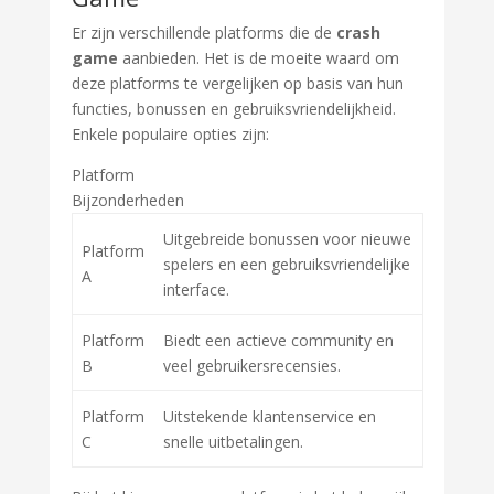
Er zijn verschillende platforms die de
crash
game
aanbieden. Het is de moeite waard om
deze platforms te vergelijken op basis van hun
functies, bonussen en gebruiksvriendelijkheid.
Enkele populaire opties zijn:
Platform
Bijzonderheden
Uitgebreide bonussen voor nieuwe
Platform
spelers en een gebruiksvriendelijke
A
interface.
Platform
Biedt een actieve community en
B
veel gebruikersrecensies.
Platform
Uitstekende klantenservice en
C
snelle uitbetalingen.