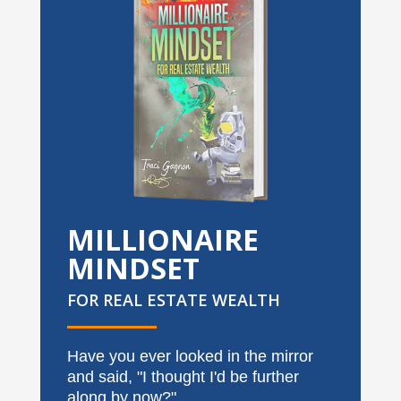
MILLIONAIRE
MINDSET
FOR REAL ESTATE WEALTH
Have you ever looked in the mirror
and said, "I thought I'd be further
along by now?"