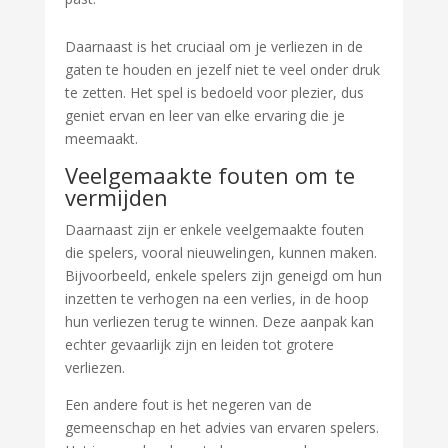
Daarnaast is het cruciaal om je verliezen in de
gaten te houden en jezelf niet te veel onder druk
te zetten. Het spel is bedoeld voor plezier, dus
geniet ervan en leer van elke ervaring die je
meemaakt.
Veelgemaakte fouten om te
vermijden
Daarnaast zijn er enkele veelgemaakte fouten
die spelers, vooral nieuwelingen, kunnen maken.
Bijvoorbeeld, enkele spelers zijn geneigd om hun
inzetten te verhogen na een verlies, in de hoop
hun verliezen terug te winnen. Deze aanpak kan
echter gevaarlijk zijn en leiden tot grotere
verliezen.
Een andere fout is het negeren van de
gemeenschap en het advies van ervaren spelers.