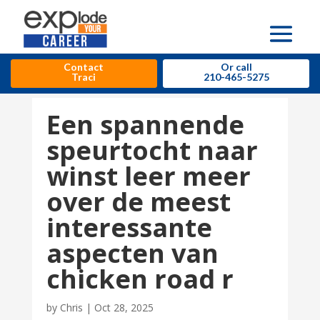
Contact
Or call
Traci
210-465-5275
Een spannende
speurtocht naar
winst leer meer
over de meest
interessante
aspecten van
chicken road r
by
Chris
|
Oct 28, 2025