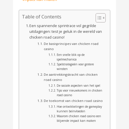
Table of Contents
Een spannende sprintrace vol gegrilde
uitdagingen: test je geluk in de wereld van
chicken road casino!
De basisprincipes van chicken road
casino
Een snelle blik op de
spelmechanica
Spelstrategieën voor grotere
winsten
De aantrekkingskracht van chicken
road casino
De sociale aspecten van het spel
Tips voor nieuwkomers in chicken
road casino
De toekomst van chicken road casino
Hoe ontwikkelingen de gameplay
kunnen beïnvloeden
Waarom chicken road casino een
blijvende impact kan maken