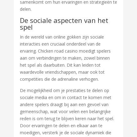
samenkomt om hun ervaringen en strategieën te
delen.
De sociale aspecten van het
spel
In de wereld van online gokken zijn sociale
interacties een cruciaal onderdeel van de
ervaring. Chicken road casino moedigt spelers
aan om verbindingen te maken, zowel binnen
het spel als daarbuiten. Dit kan leiden tot
waardevolle vriendschappen, maar ook tot
competities die de adrenaline verhogen.
De mogelijkheid om je prestaties te delen op
sociale media en om in contact te komen met
andere spelers draagt bij aan een gevoel van
gemeenschap, wat voor velen een belangrijke
reden is om terug te blijven keren naar het spel.
Door ervaringen te delen en elkaar aan te
moedigen, versterk je de sociale dynamiek die