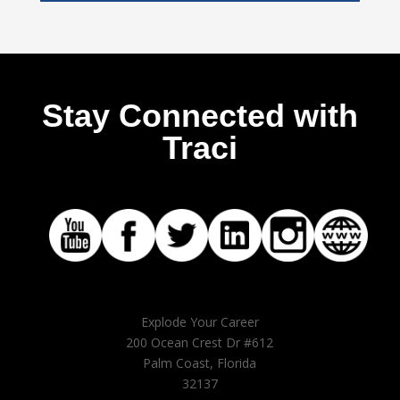
Stay Connected with
Traci
Explode Your Career
200 Ocean Crest Dr #612
Palm Coast, Florida
32137