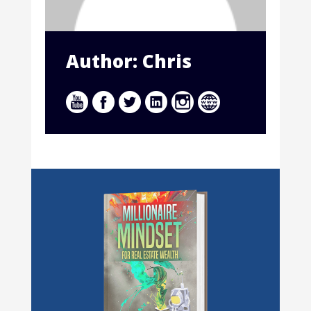
Author: Chris