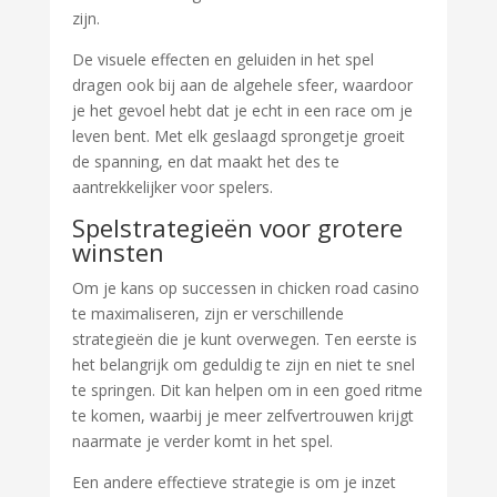
zijn.
De visuele effecten en geluiden in het spel
dragen ook bij aan de algehele sfeer, waardoor
je het gevoel hebt dat je echt in een race om je
leven bent. Met elk geslaagd sprongetje groeit
de spanning, en dat maakt het des te
aantrekkelijker voor spelers.
Spelstrategieën voor grotere
winsten
Om je kans op successen in chicken road casino
te maximaliseren, zijn er verschillende
strategieën die je kunt overwegen. Ten eerste is
het belangrijk om geduldig te zijn en niet te snel
te springen. Dit kan helpen om in een goed ritme
te komen, waarbij je meer zelfvertrouwen krijgt
naarmate je verder komt in het spel.
Een andere effectieve strategie is om je inzet