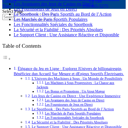
Contact
Or call
Les Avantages des Jeux de Casino en Direct
Traci
210-465-5275
Les Fournisseurs de Jeux en Direct
Select Page
Le Sportbook : Des Paris Sportifs au Bord de l’Action
Les Marchés de Paris Sportifs Populaires
Les Fonctionnalités Spéciales du Sportbook
La Sécurité et la Fiabilité : Des Priorités Absolues
Le Support Client : Une Assistance Réactive et Disponible
Table of Contents
Élégance du Jeu en Ligne : Explorez lUnivers de billionairespin,
Bénéficiez dun Accueil Sur Mesure et dEnjeux Sportifs Électrisants.
L’Univers des Machines à Sous : Un Monde de Possibilités
Les Machines à Sous Progressives : La Chasse aux
Jackpots
Les Bonus et Promotions : Un Atout Majeur
Les Jeux de Casino en Direct : Une Expérience Immersive
Les Avantages des Jeux de Casino en Direct
Les Fournisseurs de Jeux en Direct
Le Sportbook : Des Paris Sportifs au Bord de l’Action
Les Marchés de Paris Sportifs Populaires
Les Fonctionnalités Spéciales du Sportbook
La Sécurité et la Fiabilité : Des Priorités Absolues
Le Support Client : Une Assistance Réactive et Disponible