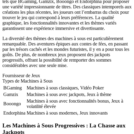
tels que BGaming, Gamzix, Booongo et Endorphina pour proposer
une variété impressionnante de titres. Des classiques intemporels aux
créations les plus récentes, les joueurs ont l’embarras du choix pour
trouver le jeu qui correspond à leurs préférences. La qualité
graphique, les fonctionnalités innovantes et les thèmes variés
garantissent une expérience immersive et divertissante.
La diversité des thèmes des machines à sous est particulièrement
remarquable. Des aventures épiques aux contes de fées, en passant
par les trésors cachés et les mondes futuristes, il y en a pour tous les
goûts. De plus, de nombreux jeux proposent des jackpots
progressifs, offrant la possibilité de remporter des sommes
considérables avec une seule mise.
Fournisseur de Jeux
Types de Machines à Sous
BGaming
Machines à sous classiques, Vidéo Poker
Gamzix
Machines à sous avec jackpots, Jeux à thème
Machines à sous avec fonctionnalités bonus, Jeux à
Booongo
volatilité élevée
Endorphina
Machines à sous modernes, Jeux innovants
Les Machines à Sous Progressives : La Chasse aux
Jackpots