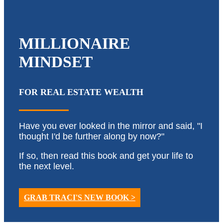
MILLIONAIRE
MINDSET
FOR REAL ESTATE WEALTH
Have you ever looked in the mirror and said, "I
thought I'd be further along by now?"
If so, then read this book and get your life to
the next level.
GRAB TRACI'S NEW BOOK >