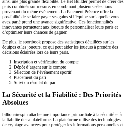
ainsi une plus grande flexibilité. Le Bet Builder permet de créer des
paris combinés sur mesure, en combinant plusieurs sélections
provenant du même événement. La Paiement Précoce offre la
possibilité de se faire payer ses gains si l’équipe sur laquelle vous
avez parié prend une avance significative. Ces fonctionnalités
innovantes permettent aux joueurs de personnaliser leurs paris et
d’optimiser leurs chances de gagner.
De plus, le sportbook propose des statistiques détaillées sur les
équipes et les joueurs, ce qui peut aider les joueurs à prendre des
décisions éclairées lors de leurs paris.
Inscription et vérification du compte
Dépôt d’argent sur le compte
Sélection de l’événement sportif
Placement du pari
Suivi du résultat du pari
La Sécurité et la Fiabilité : Des Priorités
Absolues
billionairespin attache une importance primordiale à la sécurité et à
la fiabilité de sa plateforme. La plateforme utilise des technologies
de cryptage avancées pour protéger les informations personnelles et