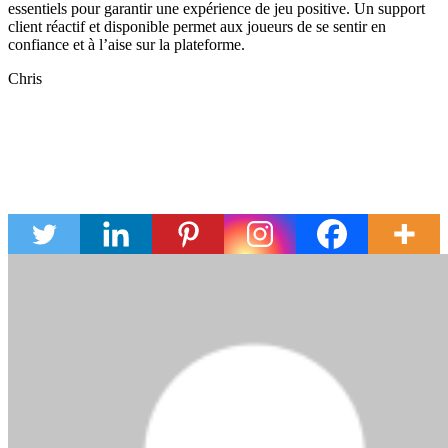
essentiels pour garantir une expérience de jeu positive. Un support
client réactif et disponible permet aux joueurs de se sentir en
confiance et à l’aise sur la plateforme.
Chris