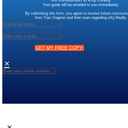
Your guide will be emailed to you immediately.
By submitting this form, you agree to receive future communi
from Traci Gagnon and their team regarding eXp Realty.
GET MY FREE COPY!
×
Thank you. We look forward to talking with you!
×