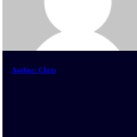
Author: Chris