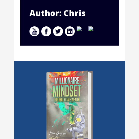
Author: Chris