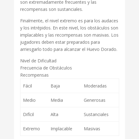
son extremadamente frecuentes y las
recompensas son sustanciales.
Finalmente, el nivel extremo es para los audaces
y los intrépidos. En este nivel, los obstáculos son
implacables y las recompensas son masivas. Los
jugadores deben estar preparados para
arriesgarlo todo para alcanzar el Huevo Dorado.
Nivel de Dificultad
Frecuencia de Obstáculos
Recompensas
Fácil
Baja
Moderadas
Medio
Media
Generosas
Difícil
Alta
Sustanciales
Extremo
Implacable
Masivas