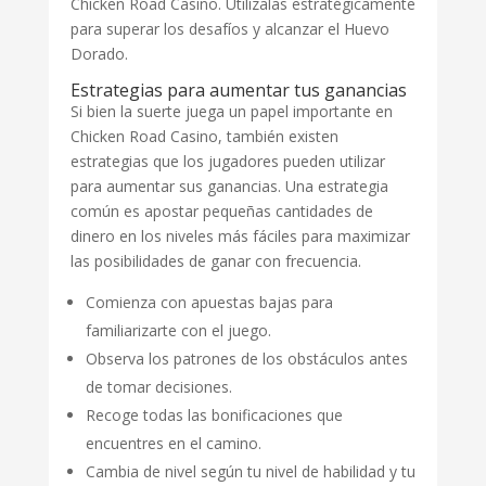
Chicken Road Casino. Utilízalas estratégicamente
para superar los desafíos y alcanzar el Huevo
Dorado.
Estrategias para aumentar tus ganancias
Si bien la suerte juega un papel importante en
Chicken Road Casino, también existen
estrategias que los jugadores pueden utilizar
para aumentar sus ganancias. Una estrategia
común es apostar pequeñas cantidades de
dinero en los niveles más fáciles para maximizar
las posibilidades de ganar con frecuencia.
Comienza con apuestas bajas para
familiarizarte con el juego.
Observa los patrones de los obstáculos antes
de tomar decisiones.
Recoge todas las bonificaciones que
encuentres en el camino.
Cambia de nivel según tu nivel de habilidad y tu