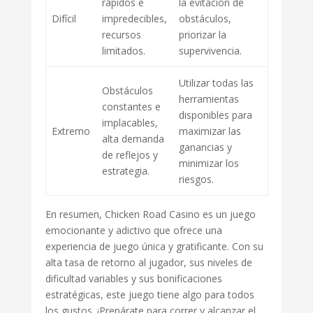
rápidos e
la evitación de
Difícil
impredecibles,
obstáculos,
recursos
priorizar la
limitados.
supervivencia.
Utilizar todas las
Obstáculos
herramientas
constantes e
disponibles para
implacables,
Extremo
maximizar las
alta demanda
ganancias y
de reflejos y
minimizar los
estrategia.
riesgos.
En resumen, Chicken Road Casino es un juego
emocionante y adictivo que ofrece una
experiencia de juego única y gratificante. Con su
alta tasa de retorno al jugador, sus niveles de
dificultad variables y sus bonificaciones
estratégicas, este juego tiene algo para todos
los gustos. ¡Prepárate para correr y alcanzar el