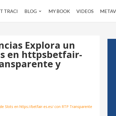
T TRACI
BLOG
MY BOOK
VIDEOS
METAV
cias Explora un
s en httpsbetfair-
ransparente y
e Slots en https://betfair-es.es/ con RTP Transparente