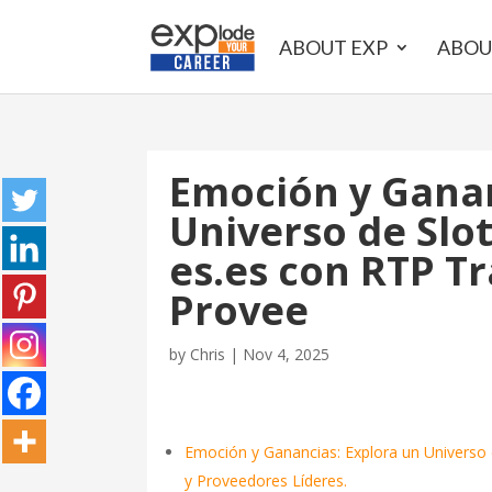
ABOUT EXP
ABOU
Emoción y Ganan
Universo de Slot
es.es con RTP T
Provee
by
Chris
|
Nov 4, 2025
Emoción y Ganancias: Explora un Universo d
y Proveedores Líderes.