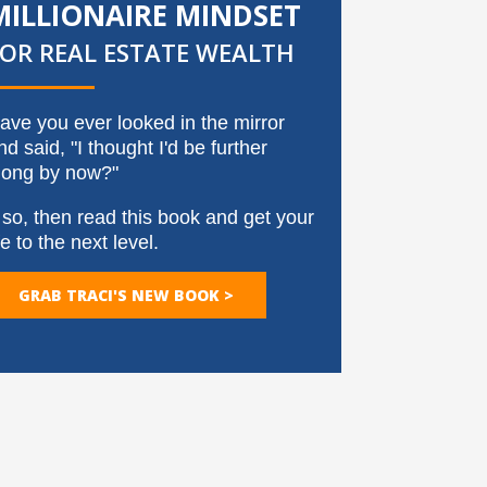
MILLIONAIRE MINDSET
FOR REAL ESTATE WEALTH
ave you ever looked in the mirror
nd said, "I thought I'd be further
long by now?"
f so, then read this book and get your
ife to the next level.
GRAB TRACI'S NEW BOOK >