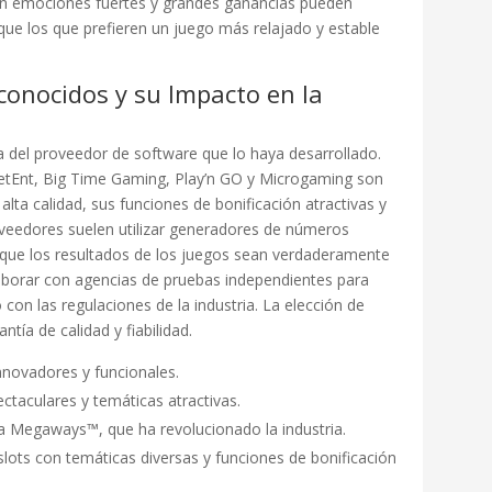
can emociones fuertes y grandes ganancias pueden
as que los que prefieren un juego más relajado y estable
.
conocidos y su Impacto en la
a del proveedor de software que lo haya desarrollado.
etEnt, Big Time Gaming, Play’n GO y Microgaming son
alta calidad, sus funciones de bonificación atractivas y
veedores suelen utilizar generadores de números
r que los resultados de los juegos sean verdaderamente
laborar con agencias de pruebas independientes para
 con las regulaciones de la industria. La elección de
tía de calidad y fiabilidad.
nnovadores y funcionales.
ctaculares y temáticas atractivas.
 Megaways™, que ha revolucionado la industria.
lots con temáticas diversas y funciones de bonificación