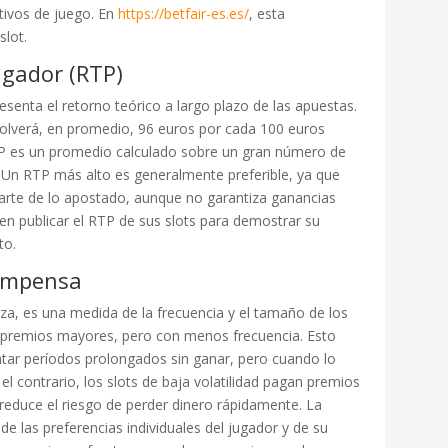
etivos de juego. En
https://betfair-es.es/
, esta
slot.
ugador (RTP)
senta el retorno teórico a largo plazo de las apuestas.
olverá, en promedio, 96 euros por cada 100 euros
TP es un promedio calculado sobre un gran número de
s. Un RTP más alto es generalmente preferible, ya que
parte de lo apostado, aunque no garantiza ganancias
len publicar el RTP de sus slots para demostrar su
to.
compensa
za, es una medida de la frecuencia y el tamaño de los
en premios mayores, pero con menos frecuencia. Esto
ntar períodos prolongados sin ganar, pero cuando lo
el contrario, los slots de baja volatilidad pagan premios
educe el riesgo de perder dinero rápidamente. La
 de las preferencias individuales del jugador y de su