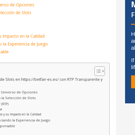
iverso de Opciones
elección de Slots
H
 Impacto en la Calidad
a
 la Experiencia de Juego
a
sable
I
l
e Slots en https://betfair-es.es/ con RTP Transparente y
Un Universo de Opciones
n la Selección de Slots
 (RTP)
sa
os y su Impacto en la Calidad
ciando la Experiencia de Juego
sponsable