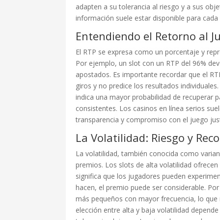
adapten a su tolerancia al riesgo y a sus obj
información suele estar disponible para cada 
Entendiendo el Retorno al J
El RTP se expresa como un porcentaje y repre
Por ejemplo, un slot con un RTP del 96% dev
apostados. Es importante recordar que el R
giros y no predice los resultados individuale
indica una mayor probabilidad de recuperar 
consistentes. Los casinos en línea serios sue
transparencia y compromiso con el juego jus
La Volatilidad: Riesgo y Re
La volatilidad, también conocida como varian
premios. Los slots de alta volatilidad ofrec
significa que los jugadores pueden experime
hacen, el premio puede ser considerable. Por 
más pequeños con mayor frecuencia, lo que r
elección entre alta y baja volatilidad depende