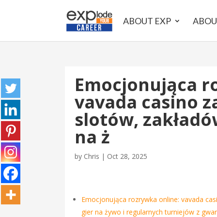
ABOUT EXP
ABOU
Emocjonująca r
vavada casino z
slotów, zakładó
na ż
by
Chris
|
Oct 28, 2025
Emocjonująca rozrywka online: vavada cas
gier na żywo i regularnych turniejów z gwa