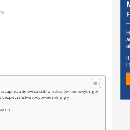
ane
H
a
a
I
l
no zaprasza do świata slotów, zakładów sportowych, gier
ją bezpieczeństwa i odpowiedzialnej gry.
wygrane