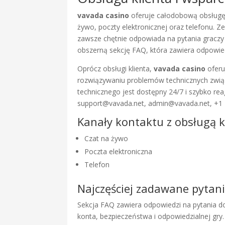
vavada casino
oferuje całodobową obsługę 
żywo, poczty elektronicznej oraz telefonu. Ze
zawsze chętnie odpowiada na pytania graczy 
obszerną sekcję FAQ, która zawiera odpowied
Oprócz obsługi klienta,
vavada casino
oferu
rozwiązywaniu problemów technicznych związ
technicznego jest dostępny 24/7 i szybko rea
support@vavada.net, admin@vavada.net, +1
Kanały kontaktu z obsługą k
Czat na żywo
Poczta elektroniczna
Telefon
Najczęściej zadawane pytan
Sekcja FAQ zawiera odpowiedzi na pytania do
konta, bezpieczeństwa i odpowiedzialnej gry.