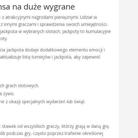
ansa na duże wygrane
e z atrakcyjnymi nagrodami pieniężnymi. Udział w
i z innymi graczami i sprawdzenia swoich umiejętności.
jackpota w wybranych slotach. Jackpoty to kumulacyjne
oty.
ycia jackpota dodaje dodatkowego elementu emocji i
aktualizuje listę turniejów i jackpota, aby zapewnić
ych grach slotowych.
na żywo.
e z okazji specjalnych wydarzeń lub świąt.
stawek od wszystkich graczy, którzy grają w daną grę.
b podczas gry, często poprzez trafienie określonej