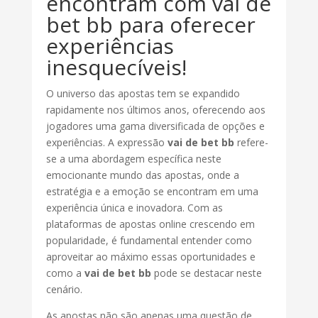
encontram com vai de
bet bb para oferecer
experiências
inesquecíveis!
O universo das apostas tem se expandido
rapidamente nos últimos anos, oferecendo aos
jogadores uma gama diversificada de opções e
experiências. A expressão
vai de bet bb
refere-
se a uma abordagem específica neste
emocionante mundo das apostas, onde a
estratégia e a emoção se encontram em uma
experiência única e inovadora. Com as
plataformas de apostas online crescendo em
popularidade, é fundamental entender como
aproveitar ao máximo essas oportunidades e
como a
vai de bet bb
pode se destacar neste
cenário.
As apostas não são apenas uma questão de