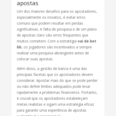
apostas
Um dos maiores desafios para os apostadores,
especialmente os novatos, é evitar erros
comuns que podem resultar em perdas
significativas. A falta de pesquisa e de um plano
de apostas claro são erros frequentes que
muitos cometem. Com a estratégia
vai de bet
bb
, os jogadores são incentivados a sempre
realizar uma pesquisa abrangente antes de
colocar suas apostas.
Além disso, a gestão de banca é uma das
principais facetas que os apostadores devem
considerar. Apostar mais do que se pode perder
ou não definir limites adequados pode levar
rapidamente a problemas financeiros. Portanto,
é crucial que os apostadores estabeleçam
metas realistas e sigam uma estratégia eficaz
para garantir uma experiência de apostas