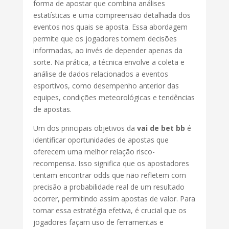
forma de apostar que combina análises
estatísticas e uma compreensão detalhada dos
eventos nos quais se aposta. Essa abordagem
permite que os jogadores tomem decisões
informadas, ao invés de depender apenas da
sorte. Na prática, a técnica envolve a coleta e
análise de dados relacionados a eventos
esportivos, como desempenho anterior das
equipes, condições meteorológicas e tendências
de apostas.
Um dos principais objetivos da
vai de bet bb
é
identificar oportunidades de apostas que
oferecem uma melhor relação risco-
recompensa. Isso significa que os apostadores
tentam encontrar odds que não refletem com
precisão a probabilidade real de um resultado
ocorrer, permitindo assim apostas de valor. Para
tornar essa estratégia efetiva, é crucial que os
jogadores façam uso de ferramentas e