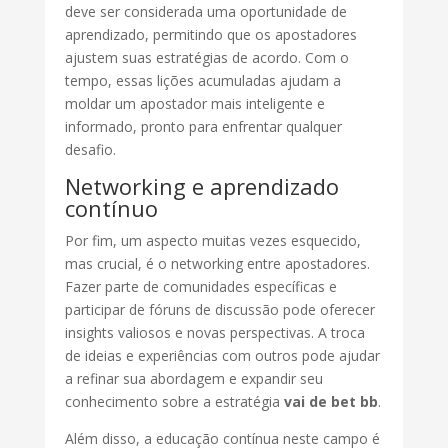
deve ser considerada uma oportunidade de
aprendizado, permitindo que os apostadores
ajustem suas estratégias de acordo. Com o
tempo, essas lições acumuladas ajudam a
moldar um apostador mais inteligente e
informado, pronto para enfrentar qualquer
desafio.
Networking e aprendizado
contínuo
Por fim, um aspecto muitas vezes esquecido,
mas crucial, é o networking entre apostadores.
Fazer parte de comunidades específicas e
participar de fóruns de discussão pode oferecer
insights valiosos e novas perspectivas. A troca
de ideias e experiências com outros pode ajudar
a refinar sua abordagem e expandir seu
conhecimento sobre a estratégia
vai de bet bb
.
Além disso, a educação contínua neste campo é