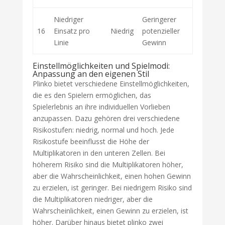
Niedriger
Geringerer
16
Einsatz pro
Niedrig
potenzieller
Linie
Gewinn
Einstellmöglichkeiten und Spielmodi:
Anpassung an den eigenen Stil
Plinko bietet verschiedene Einstellmöglichkeiten,
die es den Spielern ermöglichen, das
Spielerlebnis an ihre individuellen Vorlieben
anzupassen. Dazu gehören drei verschiedene
Risikostufen: niedrig, normal und hoch. Jede
Risikostufe beeinflusst die Höhe der
Multiplikatoren in den unteren Zellen. Bei
höherem Risiko sind die Multiplikatoren höher,
aber die Wahrscheinlichkeit, einen hohen Gewinn
zu erzielen, ist geringer. Bei niedrigem Risiko sind
die Multiplikatoren niedriger, aber die
Wahrscheinlichkeit, einen Gewinn zu erzielen, ist
höher. Darüber hinaus bietet plinko zwei