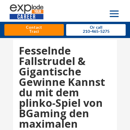
Contact
Or call
Traci
210-465-5275
Fesselnde
Fallstrudel &
Gigantische
Gewinne Kannst
du mit dem
plinko-Spiel von
BGaming den
maximalen