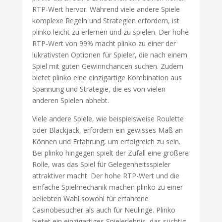
RTP-Wert hervor. Während viele andere Spiele
komplexe Regeln und Strategien erfordern, ist
plinko leicht zu erlernen und zu spielen. Der hohe
RTP-Wert von 99% macht plinko zu einer der
lukrativsten Optionen für Spieler, die nach einem
Spiel mit guten Gewinnchancen suchen. Zudem
bietet plinko eine einzigartige Kombination aus
Spannung und Strategie, die es von vielen
anderen Spielen abhebt.
Viele andere Spiele, wie beispielsweise Roulette
oder Blackjack, erfordern ein gewisses Maß an
Können und Erfahrung, um erfolgreich zu sein.
Bei plinko hingegen spielt der Zufall eine größere
Rolle, was das Spiel für Gelegenheitsspieler
attraktiver macht. Der hohe RTP-Wert und die
einfache Spielmechanik machen plinko zu einer
beliebten Wahl sowohl für erfahrene
Casinobesucher als auch für Neulinge. Plinko
bietet ein einzigartiges Spielerlebnis, das süchtig