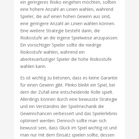
ein geringeres Risiko eingehen möchten, sollten
eine höhere Anzahl an Linien wählen, während
Spieler, die auf einen hohen Gewinn aus sind,
eine geringere Anzahl an Linien wählen können.
Eine weitere Strategie besteht darin, die
Risikostufe an die eigene Spielweise anzupassen.
Ein vorsichtiger Spieler sollte die niedrige
Risikostufe wählen, während ein
abenteuerlustiger Spieler die hohe Risikostufe
wählen kann.
Es ist wichtig zu betonen, dass es keine Garantie
für einen Gewinn gibt. Plinko bleibt ein Spiel, bei
dem der Zufall eine entscheidende Rolle spielt.
Allerdings können durch eine bewusste Strategie
und ein Verständnis der Spielmechanik die
Gewinnchancen verbessert und das Spielerlebnis
optimiert werden. Dennoch sollte man sich
bewusst sein, dass Glück im Spiel wichtig ist und
man nur mit dem Einsatz spielen sollte, dessen