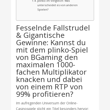
plinko im Vergleich: Was
unterscheidet es von anderen
Spielen?
Fesselnde Fallstrudel
& Gigantische
Gewinne: Kannst du
mit dem plinko-Spiel
von BGaming den
maximalen 1000-
fachen Multiplikator
knacken und dabei
von einem RTP von
99% profitieren?
Im aufregenden Universum der Online-
Casinospiele sticht ein Titel besonders hervor: