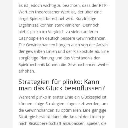
Es ist jedoch wichtig zu beachten, dass der RTP-
Wert ein theoretischer Wert ist, der über eine
lange Spielzeit berechnet wird. Kurzfristige
Ergebnisse können stark variieren. Dennoch
bietet plinko im Vergleich zu vielen anderen
Casinospielen deutlich bessere Gewinnchancen.
Die Gewinnchancen hängen auch von der Anzahl
der gewählten Linien und der Risikostufe ab. Eine
sorgfältige Planung und das Verständnis der
Spielmechanik können die Gewinnchancen weiter
erhöhen.
Strategien für plinko: Kann
man das Glück beeinflussen?
Während plinko in erster Linie ein Glücksspiel ist,
können einige Strategien eingesetzt werden, um
die Gewinnchancen zu optimieren. Eine gängige
Strategie besteht darin, die Anzahl der Linien je
nach Risikobereitschaft anzupassen. Spieler, die