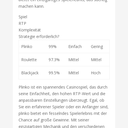
machen kann.
Spiel
RTP
Komplexität
Strategie erforderlich?
Plinko
99%
Einfach
Gering
Roulette
97.3%
Mittel
Mittel
Blackjack
99.5%
Mittel
Hoch
Plinko ist ein spannendes Casinospiel, das durch
seine Einfachheit, den hohen RTP-Wert und die
anpassbaren Einstellungen überzeugt. Egal, ob
Sie ein erfahrener Spieler oder ein Anfänger sind,
plinko bietet ein fesselndes Spielerlebnis mit der
Chance auf große Gewinne. Mit seiner
einzigartigen Mechanik und den verschiedenen