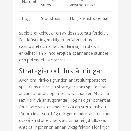
Normal
studs
vinstpotential
Hög
Stor studs
Högre vinstpotential
Spelets enkelhet är en av dess största fördelar.
Det kräver ingen tidigare erfarenhet av
casinospel och är lätt att lära sig. Trots sin
enkelhet kan Plinko erbjuda spännande stunder
och potentiellt stora vinster.
Strategier och Inställningar
Även om Plinko i grunden är ett slumpbaserat
spel, finns det vissa strategier som spelare kan
använda för att optimera sina chanser. Att välja
rätt risknivå är avgörande. Hög risk ger potential
för större vinster, men också en större risk att
förlora insatsen. Låg risk ger mindre vinster, men
också en större chans att vinna något tillbaka.
Antalet linjer är en annan viktig faktor. Fler linjer