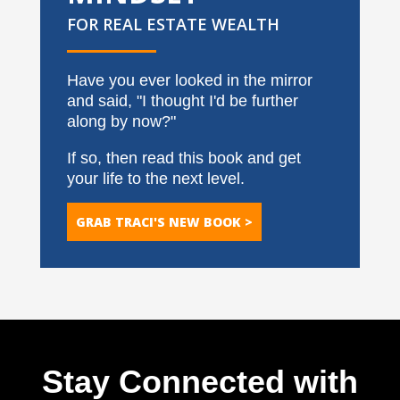
FOR REAL ESTATE WEALTH
Have you ever looked in the mirror
and said, "I thought I'd be further
along by now?"
If so, then read this book and get
your life to the next level.
GRAB TRACI'S NEW BOOK >
Stay Connected with