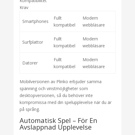
Kompatibilitet
Krav
Fullt
Modern
Smartphones
kompatibel
webbläsare
Fullt
Modern
Surfplattor
kompatibel
webbläsare
Fullt
Modern
Datorer
kompatibel
webbläsare
Mobilversionen av Plinko erbjuder samma
spänning och vinstmöjligheter som
desktopversionen, så du behöver inte
kompromissa med din spelupplevelse när du är
på språng.
Automatisk Spel – För En
Avslappnad Upplevelse