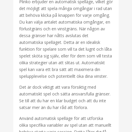
Plinko erbjuder en automatisk spelläge, vilket gör
det möjligt att spela många omgångar i rad utan
att behöva klicka på knappen för varje omgång.
Du kan välja antalet automatiska omgångar, en
förlustgräns och en vinstgräns. När någon av
dessa gränser har nåtts avslutas det
automatiska spelläget. Detta är en idealisk
funktion för spelare som vill ta det lugnt och låta
spelet sköta sig själv, eller för dem som vill testa
olika strategier utan att slitas ut. Automatiskt
spel kan vara ett bra sätt att maximera din
spelupplevelse och potentiellt öka dina vinster.
Det är dock viktigt att vara försiktig med
automatiskt spel och sätta ansvarsfulla gränser.
Se till att du har en klar budget och att du inte
satsar mer än du har råd att förlora.
Använd automatisk spelläge för att utforska
olika specifika variabler av spel utan att manuellt
behöva starta varje session. Detta låter dig få