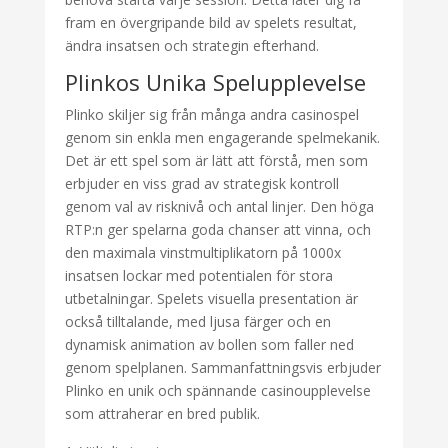
fram en övergripande bild av spelets resultat,
ändra insatsen och strategin efterhand.
Plinkos Unika Spelupplevelse
Plinko skiljer sig från många andra casinospel
genom sin enkla men engagerande spelmekanik.
Det är ett spel som är lätt att förstå, men som
erbjuder en viss grad av strategisk kontroll
genom val av risknivå och antal linjer. Den höga
RTP:n ger spelarna goda chanser att vinna, och
den maximala vinstmultiplikatorn på 1000x
insatsen lockar med potentialen för stora
utbetalningar. Spelets visuella presentation är
också tilltalande, med ljusa färger och en
dynamisk animation av bollen som faller ned
genom spelplanen. Sammanfattningsvis erbjuder
Plinko en unik och spännande casinoupplevelse
som attraherar en bred publik.