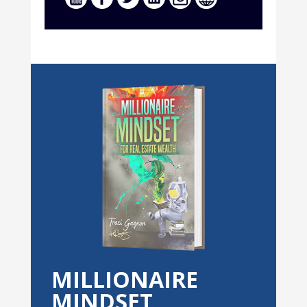
MILLIONAIRE
MINDSET