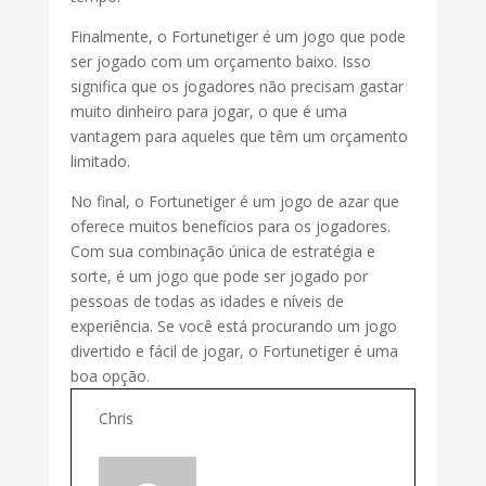
Finalmente, o Fortunetiger é um jogo que pode
ser jogado com um orçamento baixo. Isso
significa que os jogadores não precisam gastar
muito dinheiro para jogar, o que é uma
vantagem para aqueles que têm um orçamento
limitado.
No final, o Fortunetiger é um jogo de azar que
oferece muitos benefícios para os jogadores.
Com sua combinação única de estratégia e
sorte, é um jogo que pode ser jogado por
pessoas de todas as idades e níveis de
experiência. Se você está procurando um jogo
divertido e fácil de jogar, o Fortunetiger é uma
boa opção.
Chris