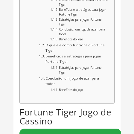
Tiger
Benefícios e estratégias para jogar
Fortune Tiger
Estratégias para jogar Fortune
Tiger
Conclusão: um jogo de azar para
todos
Benefícios do jogo
O que é e como funciona o Fortune
Tiger
Benefícios e estratégias para jogar
Fortune Tiger
Estratégias para jogar Fortune
Tiger
Conclusão: um jogo de azar para
todos
Benefícios do jogo
Fortune Tiger Jogo de
Cassino