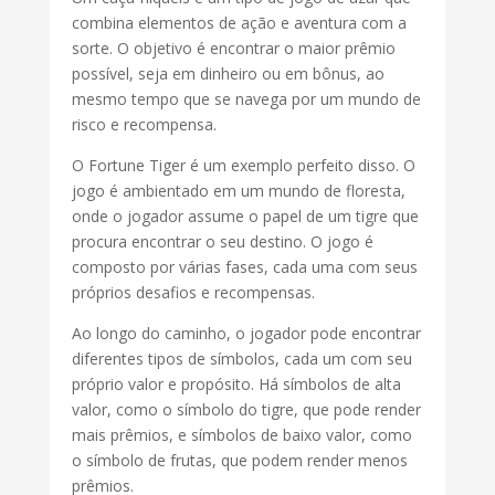
combina elementos de ação e aventura com a
sorte. O objetivo é encontrar o maior prêmio
possível, seja em dinheiro ou em bônus, ao
mesmo tempo que se navega por um mundo de
risco e recompensa.
O Fortune Tiger é um exemplo perfeito disso. O
jogo é ambientado em um mundo de floresta,
onde o jogador assume o papel de um tigre que
procura encontrar o seu destino. O jogo é
composto por várias fases, cada uma com seus
próprios desafios e recompensas.
Ao longo do caminho, o jogador pode encontrar
diferentes tipos de símbolos, cada um com seu
próprio valor e propósito. Há símbolos de alta
valor, como o símbolo do tigre, que pode render
mais prêmios, e símbolos de baixo valor, como
o símbolo de frutas, que podem render menos
prêmios.