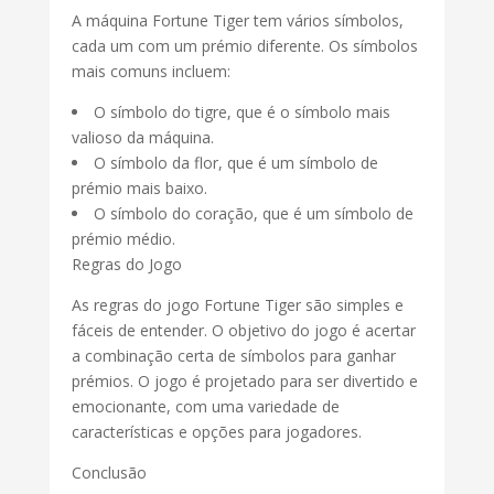
A máquina Fortune Tiger tem vários símbolos,
cada um com um prémio diferente. Os símbolos
mais comuns incluem:
O símbolo do tigre, que é o símbolo mais
valioso da máquina.
O símbolo da flor, que é um símbolo de
prémio mais baixo.
O símbolo do coração, que é um símbolo de
prémio médio.
Regras do Jogo
As regras do jogo Fortune Tiger são simples e
fáceis de entender. O objetivo do jogo é acertar
a combinação certa de símbolos para ganhar
prémios. O jogo é projetado para ser divertido e
emocionante, com uma variedade de
características e opções para jogadores.
Conclusão