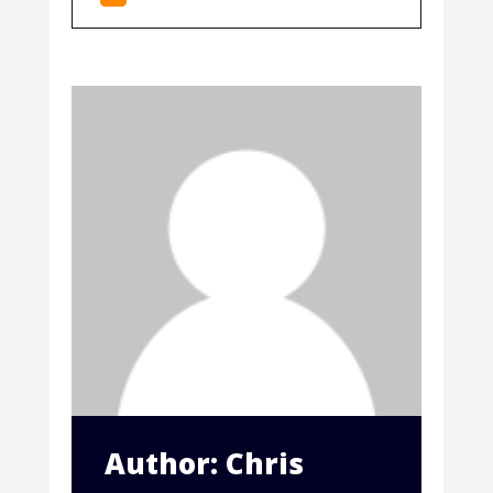
Author: Chris