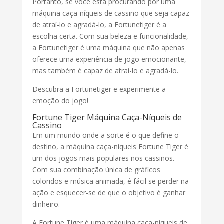
Portanto, se você está procurando por uma
máquina caça-níqueis de cassino que seja capaz
de atraí-lo e agradá-lo, a Fortunetiger é a
escolha certa. Com sua beleza e funcionalidade,
a Fortunetiger é uma máquina que não apenas
oferece uma experiência de jogo emocionante,
mas também é capaz de atraí-lo e agradá-lo.
Descubra a Fortunetiger e experimente a
emoção do jogo!
Fortune Tiger Máquina Caça-Níqueis de
Cassino
Em um mundo onde a sorte é o que define o
destino, a máquina caça-níqueis Fortune Tiger é
um dos jogos mais populares nos cassinos.
Com sua combinação única de gráficos
coloridos e música animada, é fácil se perder na
ação e esquecer-se de que o objetivo é ganhar
dinheiro.
A Fortune Tiger é uma máquina caça-níqueis de