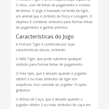
5 rolos, com 40 linhas de pagamento e 4 níveis
de bônus. O jogo é baseado na lenda da tigre,
um animal que é símbolo de força e coragem. O
objetivo é combinar símbolos para formar linhas
de pagamento e ganhar prêmios.
Características do Jogo
A Fortune Tiger é conhecida por suas
características únicas, incluindo:
O Wild Tiger, que pode substituir qualquer
símbolo para formar linhas de pagamento.
O Free Spin, que é ativado quando o jogador
obtém 3 ou mais símbolos de tigre em
sequência. Isso concede ao jogador 10 spins
gratuitos.
O Bônus de Caça, que é ativado quando o
jogador obtém 3 ou mais símbolos de caça em