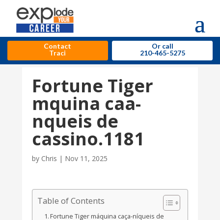
Contact
Or call
Traci
210-465-5275
Fortune Tiger
mquina caa-
nqueis de
cassino.1181
by
Chris
|
Nov 11, 2025
Table of Contents
Fortune Tiger máquina caça-níqueis de