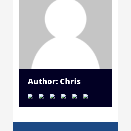
Author: Chris