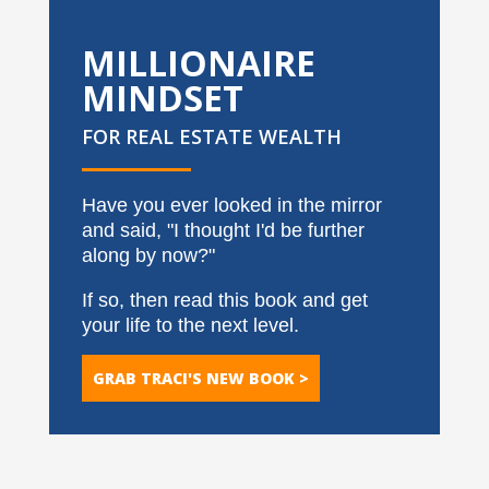
MILLIONAIRE
MINDSET
FOR REAL ESTATE WEALTH
Have you ever looked in the mirror
and said, "I thought I'd be further
along by now?"
If so, then read this book and get
your life to the next level.
GRAB TRACI'S NEW BOOK >