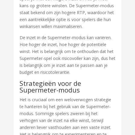
kans op grotere winsten. De Supermeter-modus
staat bekend om zijn hogere RTP, waardoor het
een aantrekkelijke optie is voor spelers die hun
winkansen willen maximaliseren.
De inzet in de Supermeter-modus kan variëren.
Hoe hoger de inzet, hoe hoger de potentiële
winst. Het is belangrijk om te onthouden dat het
Supermeter-spel ook risicovoller kan zijn, dus het
is belangrijk om je inzet aan te passen aan je
budget en risicotolerantie.
Strategieën voor de
Supermeter-modus
Het is cruciaal om een weloverwogen strategie
te hanteren bij het gebruik van de Supermeter-
modus. Sommige spelers zweren bij het
verhogen van de inzet na elke winst, terwijl
anderen liever vasthouden aan een vaste inzet.
Het is belangrijk om te experimenteren en te