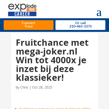
Contact
Or call
Traci
210-465-5275
Fruitchance met
mega-joker.nl
Win tot 4000x je
inzet bij deze
klassieker!
by
Chris
|
Oct 28, 2025
Fruitchance met mega-joker.nl: Win tot 4000x