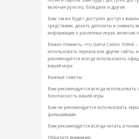
включая рулетку, блэкджек и другие.
Вам также будет доступен доступ к вашем
средствами, делать депозиты и снимать в
информации о различных играх, включая п
Важно помнить, что Gama Casino Online –
использовать зеркала или другие сайты,
рекомендуется всегда использовать офиц
вашей игры.
Важные советы:
Вам рекомендуется всегда использовать 
безопасность вашей игры.
Вам не рекомендуется использовать зерка
фальшивыми.
Вам рекомендуется всегда читать и поним
Обратите внимание: