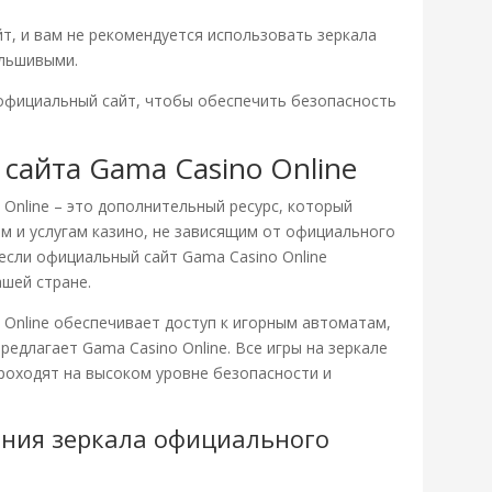
йт, и вам не рекомендуется использовать зеркала
альшивыми.
официальный сайт, чтобы обеспечить безопасность
сайта Gama Casino Online
Online – это дополнительный ресурс, который
м и услугам казино, не зависящим от официального
 если официальный сайт Gama Casino Online
ашей стране.
 Online обеспечивает доступ к игорным автоматам,
предлагает Gama Casino Online. Все игры на зеркале
проходят на высоком уровне безопасности и
ния зеркала официального