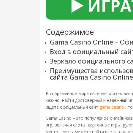
▶️ ИГР
Содержимое
Gama Casino Online – О
Вход в официальный сай
Зеркало официального са
Преимущества использов
сайта Gama Casino Onlin
В современном мире интернета и онлайн-
казино, найти достоверный и надежный и
ищете официальный сайт
gama casino
, то
Gama Casino – это популярное онлайн-каз
игр, включая слоты, карточные игры, руле
место, где вы можете найти все, что вам