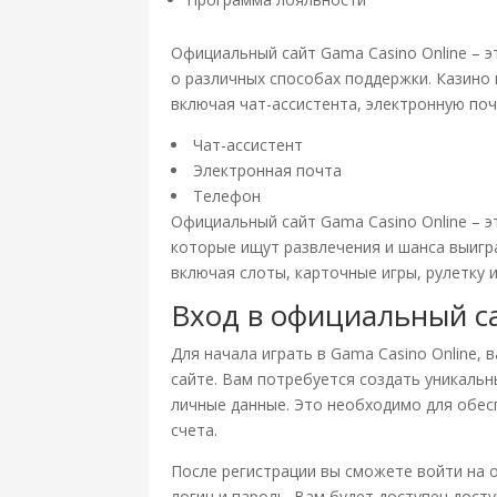
Официальный сайт Gama Casino Online – 
о различных способах поддержки. Казино
включая чат-ассистента, электронную поч
Чат-ассистент
Электронная почта
Телефон
Официальный сайт Gama Casino Online – э
которые ищут развлечения и шанса выигра
включая слоты, карточные игры, рулетку и
Вход в официальный с
Для начала играть в Gama Casino Online,
сайте. Вам потребуется создать уникальн
личные данные. Это необходимо для обес
счета.
После регистрации вы сможете войти на 
логин и пароль. Вам будет доступен дост