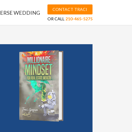
CONTACT TRACI
ERSE WEDDING
OR CALL
210-465-5275