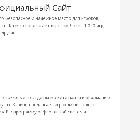
 Официальный Сайт
то безопасное и надежное место для игроков,
ть. Казино предлагает игрокам более 1 000 игр,
 другие.
это также место, где вы можете найти информацию
усах. Казино предлагает игрокам несколько
 VIP и программу реферальной системы.