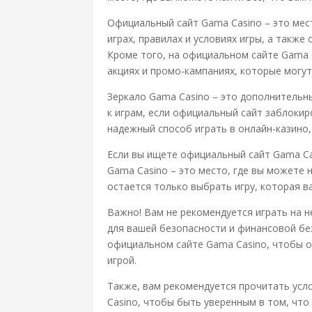
Официальный сайт Gama Casino – это мес
играх, правилах и условиях игры, а также
Кроме того, на официальном сайте Gama
акциях и промо-кампаниях, которые могут
Зеркало Gama Casino – это дополнительн
к играм, если официальный сайт заблокир
надежный способ играть в онлайн-казино,
Если вы ищете официальный сайт Gama Ca
Gama Casino – это место, где вы можете 
остается только выбрать игру, которая ва
Важно! Вам не рекомендуется играть на 
для вашей безопасности и финансовой бе
официальном сайте Gama Casino, чтобы 
игрой.
Также, вам рекомендуется прочитать усл
Casino, чтобы быть уверенным в том, что 