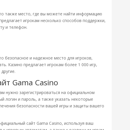
это также место, где вы можете найти информацию
 предлагает игрокам несколько способов поддержки,
ту и телефон.
то безопасное и надежное место для игроков,
ть. Казино предлагает игрокам более 1 000 игр,
 другие.
айт Gama Casino
 вам нужно зарегистрироваться на официальном
ый логин и пароль, а также указать некоторые
печения безопасности вашей игры и защиты вашего
официальный сайт Gama Casino, используя ваш
уп к игровым автоматам, а также к различным играм,