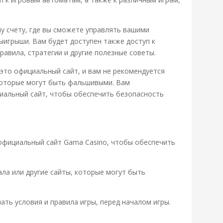
у счету, где вы сможете управлять вашими
ыигрыши. Вам будет доступен также доступ к
равила, стратегии и другие полезные советы.
 это официальный сайт, и вам не рекомендуется
 которые могут быть фальшивыми. Вам
иальный сайт, чтобы обеспечить безопасность
официальный сайт Gama Casino, чтобы обеспечить
ла или другие сайты, которые могут быть
ать условия и правила игры, перед началом игры.