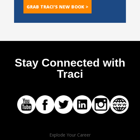
GRAB TRACI'S NEW BOOK >
Stay Connected with
Traci
Explode Your Career