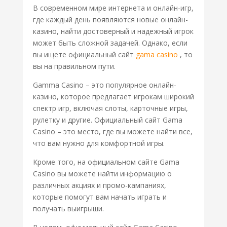
В современном мире интернета и онлайн-игр,
где каждый день появляются новые онлайн-
казино, найти достоверный и надежный игрок
может быть сложной задачей. Однако, если
вы ищете официальный сайт
gama casino
, то
вы на правильном пути.
Gamma Casino – это популярное онлайн-
казино, которое предлагает игрокам широкий
спектр игр, включая слоты, карточные игры,
рулетку и другие. Официальный сайт Gama
Casino – это место, где вы можете найти все,
что вам нужно для комфортной игры.
Кроме того, на официальном сайте Gama
Casino вы можете найти информацию о
различных акциях и промо-кампаниях,
которые помогут вам начать играть и
получать выигрыши.