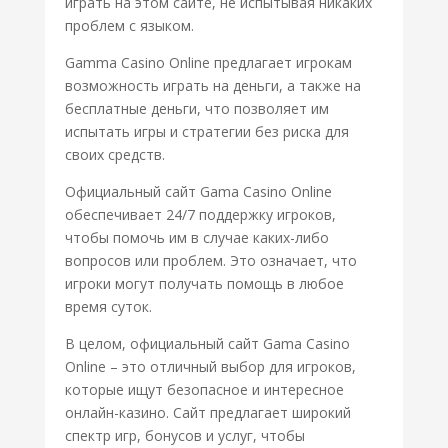
играть на этом сайте, не испытывая никаких
проблем с языком.
Gamma Casino Online предлагает игрокам
возможность играть на деньги, а также на
бесплатные деньги, что позволяет им
испытать игры и стратегии без риска для
своих средств.
Официальный сайт Gama Casino Online
обеспечивает 24/7 поддержку игроков,
чтобы помочь им в случае каких-либо
вопросов или проблем. Это означает, что
игроки могут получать помощь в любое
время суток.
В целом, официальный сайт Gama Casino
Online – это отличный выбор для игроков,
которые ищут безопасное и интересное
онлайн-казино. Сайт предлагает широкий
спектр игр, бонусов и услуг, чтобы