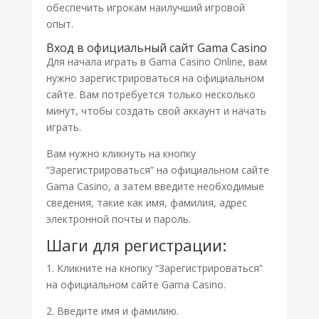
обеспечить игрокам наилучший игровой
опыт.
Вход в официальный сайт Gama Casino
Для начала играть в Gama Casino Online, вам
нужно зарегистрироваться на официальном
сайте. Вам потребуется только несколько
минут, чтобы создать свой аккаунт и начать
играть.
Вам нужно кликнуть на кнопку
“Зарегистрироваться” на официальном сайте
Gama Casino, а затем введите необходимые
сведения, такие как имя, фамилия, адрес
электронной почты и пароль.
Шаги для регистрации:
1. Кликните на кнопку “Зарегистрироваться”
на официальном сайте Gama Casino.
2. Введите имя и фамилию.