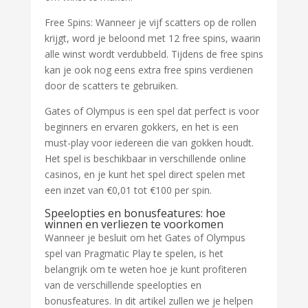
Free Spins: Wanneer je vijf scatters op de rollen
krijgt, word je beloond met 12 free spins, waarin
alle winst wordt verdubbeld. Tijdens de free spins
kan je ook nog eens extra free spins verdienen
door de scatters te gebruiken.
Gates of Olympus is een spel dat perfect is voor
beginners en ervaren gokkers, en het is een
must-play voor iedereen die van gokken houdt.
Het spel is beschikbaar in verschillende online
casinos, en je kunt het spel direct spelen met
een inzet van €0,01 tot €100 per spin.
Speelopties en bonusfeatures: hoe
winnen en verliezen te voorkomen
Wanneer je besluit om het Gates of Olympus
spel van Pragmatic Play te spelen, is het
belangrijk om te weten hoe je kunt profiteren
van de verschillende speelopties en
bonusfeatures. In dit artikel zullen we je helpen