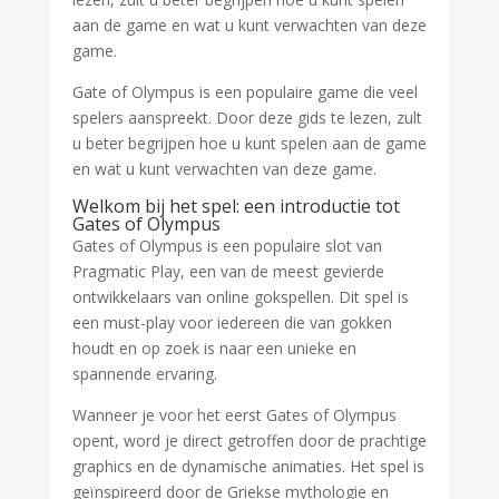
aan de game en wat u kunt verwachten van deze
game.
Gate of Olympus is een populaire game die veel
spelers aanspreekt. Door deze gids te lezen, zult
u beter begrijpen hoe u kunt spelen aan de game
en wat u kunt verwachten van deze game.
Welkom bij het spel: een introductie tot
Gates of Olympus
Gates of Olympus is een populaire slot van
Pragmatic Play, een van de meest gevierde
ontwikkelaars van online gokspellen. Dit spel is
een must-play voor iedereen die van gokken
houdt en op zoek is naar een unieke en
spannende ervaring.
Wanneer je voor het eerst Gates of Olympus
opent, word je direct getroffen door de prachtige
graphics en de dynamische animaties. Het spel is
geïnspireerd door de Griekse mythologie en