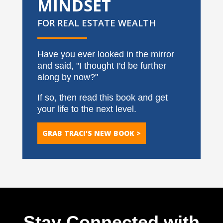
MINDSET
FOR REAL ESTATE WEALTH
Have you ever looked in the mirror
and said, "I thought I'd be further
along by now?"
If so, then read this book and get
your life to the next level.
GRAB TRACI'S NEW BOOK >
Stay Connected with