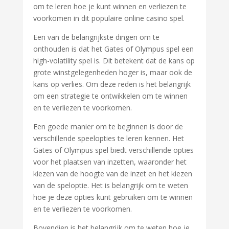
om te leren hoe je kunt winnen en verliezen te
voorkomen in dit populaire online casino spel.
Een van de belangrijkste dingen om te
onthouden is dat het Gates of Olympus spel een
high-volatility spel is. Dit betekent dat de kans op
grote winstgelegenheden hoger is, maar ook de
kans op verlies. Om deze reden is het belangrijk
om een strategie te ontwikkelen om te winnen
en te verliezen te voorkomen.
Een goede manier om te beginnen is door de
verschillende speelopties te leren kennen. Het
Gates of Olympus spel biedt verschillende opties
voor het plaatsen van inzetten, waaronder het
kiezen van de hoogte van de inzet en het kiezen
van de speloptie. Het is belangrijk om te weten
hoe je deze opties kunt gebruiken om te winnen
en te verliezen te voorkomen.
Bovendien is het belangrijk om te weten hoe je