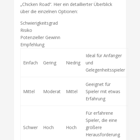
„Chicken Road“. Hier ein detaillierter Überblick
über die einzelnen Optionen:
Schwierigkeitsgrad
Risiko
Potenzieller Gewinn
Empfehlung
Ideal für Anfänger
Einfach
Gering
Niedrig
und
Gelegenheitsspieler
Geeignet für
Mittel
Moderat
Mittel
Spieler mit etwas
Erfahrung
Für erfahrene
Spieler, die eine
Schwer
Hoch
Hoch
größere
Herausforderung