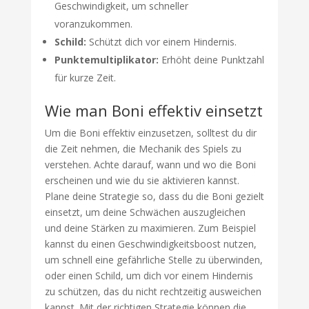
Geschwindigkeit, um schneller
voranzukommen.
Schild:
Schützt dich vor einem Hindernis.
Punktemultiplikator:
Erhöht deine Punktzahl
für kurze Zeit.
Wie man Boni effektiv einsetzt
Um die Boni effektiv einzusetzen, solltest du dir
die Zeit nehmen, die Mechanik des Spiels zu
verstehen. Achte darauf, wann und wo die Boni
erscheinen und wie du sie aktivieren kannst.
Plane deine Strategie so, dass du die Boni gezielt
einsetzt, um deine Schwächen auszugleichen
und deine Stärken zu maximieren. Zum Beispiel
kannst du einen Geschwindigkeitsboost nutzen,
um schnell eine gefährliche Stelle zu überwinden,
oder einen Schild, um dich vor einem Hindernis
zu schützen, das du nicht rechtzeitig ausweichen
kannst. Mit der richtigen Strategie können die