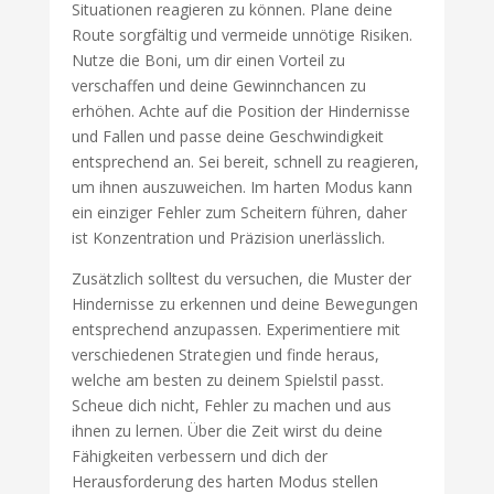
Situationen reagieren zu können. Plane deine
Route sorgfältig und vermeide unnötige Risiken.
Nutze die Boni, um dir einen Vorteil zu
verschaffen und deine Gewinnchancen zu
erhöhen. Achte auf die Position der Hindernisse
und Fallen und passe deine Geschwindigkeit
entsprechend an. Sei bereit, schnell zu reagieren,
um ihnen auszuweichen. Im harten Modus kann
ein einziger Fehler zum Scheitern führen, daher
ist Konzentration und Präzision unerlässlich.
Zusätzlich solltest du versuchen, die Muster der
Hindernisse zu erkennen und deine Bewegungen
entsprechend anzupassen. Experimentiere mit
verschiedenen Strategien und finde heraus,
welche am besten zu deinem Spielstil passt.
Scheue dich nicht, Fehler zu machen und aus
ihnen zu lernen. Über die Zeit wirst du deine
Fähigkeiten verbessern und dich der
Herausforderung des harten Modus stellen