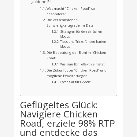
goldene Ei!
Was macht “Chicken Road” so
besonders?
Die verschiedenen
Schwierigkeitsgrade im Detail
Strategien für den einfachen
Modus
Tipps und Tricks für den harten
Modus
Die Bedeutung der Boni in “Chicken
Road”
Wie man Boni effektiv einsetzt
Die Zukunft von “Chicken Road” und
mögliche Erweiterungen
Potenzial für E-Sport
Geflügeltes Glück:
Navigiere Chicken
Road, erziele 98% RTP
und entdecke das