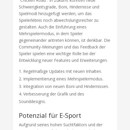
“Chicken Road”. In Zukunft könnten neue
Schwierigkeitsgrade, Boni, Hindernisse und
Spielmodi hinzugefügt werden, um das
Spielerlebnis noch abwechslungsreicher zu
gestalten. Auch die Einführung eines
Mehrspielermodus, in dem Spieler
gegeneinander antreten können, ist denkbar. Die
Community-Meinungen und das Feedback der
Spieler spielen eine wichtige Rolle bei der
Entwicklung neuer Features und Erweiterungen.
Regelmäßige Updates mit neuen Inhalten.
Implementierung eines Mehrspielermodus.
Integration von neuen Boni und Hindernissen.
Verbesserung der Grafik und des
Sounddesigns.
Potenzial für E-Sport
Aufgrund seines hohen Suchtfaktors und der