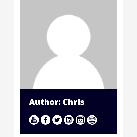
Author: Chris