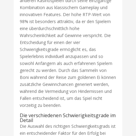
anderen Kasinospielen durch seine einzigartige
Kombination aus klassischem Gameplay und
innovativen Features. Der hohe RTP-Wert von
98% ist besonders attraktiv, da er den Spielern
eine überdurchschnittlich hohe
Wahrscheinlichkeit auf Gewinne verspricht. Die
Entscheidung für einen der vier
Schwierigkeitsgrade ermöglicht es, das
Spielerlebnis individuell anzupassen und so
sowohl Anfängern als auch erfahrenen Spielern
gerecht zu werden. Durch das Sammeln von
Boni während der Reise zum goldenen Ei können
zusätzliche Gewinnchancen generiert werden,
während die Vermeidung von Hindernissen und
Fallen entscheidend ist, um das Spiel nicht
vorzeitig zu beenden.
Die verschiedenen Schwierigkeitsgrade im
Detail
Die Auswahl des richtigen Schwierigkeitsgrads ist
ein entscheidender Faktor für den Erfolg bei