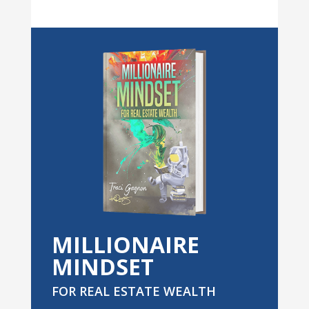
MILLIONAIRE
MINDSET
FOR REAL ESTATE WEALTH