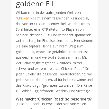
goldene Ei!
Willkommen in der aufregenden Welt von
“
Chicken Road
“, einem fesselnden Kasinospiel,
das von InOut Games entwickelt wurde. Dieses
Spiel bietet eine RTP (Return to Player) von
beeindruckenden 98% und verspricht spannende
Unterhaltung im Einzelspielermodus. Hier steuern
Sie eine tapfere Henne auf ihrem Weg zum
goldenen Ei, wobei Sie gefährlichen Hindernissen
ausweichen und wertvolle Boni sammeln. Mit
vier Schwierigkeitsgraden – einfach, mittel,
schwer und extrem – bietet “Chicken Road” für
jeden Spieler die passende Herausforderung, wo
jeder Schritt das Potenzial für hohe Gewinne und
das Risiko birgt, “gebraten” zu werden. Die Reise
zu Golden Egg erfordert Geschick und Strategie.
Was macht “Chicken Road” so besonders?
„Chicken Road“ unterscheidet sich von vielen