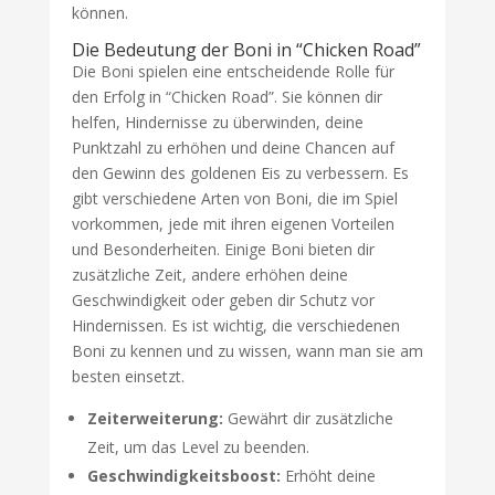
können.
Die Bedeutung der Boni in “Chicken Road”
Die Boni spielen eine entscheidende Rolle für
den Erfolg in “Chicken Road”. Sie können dir
helfen, Hindernisse zu überwinden, deine
Punktzahl zu erhöhen und deine Chancen auf
den Gewinn des goldenen Eis zu verbessern. Es
gibt verschiedene Arten von Boni, die im Spiel
vorkommen, jede mit ihren eigenen Vorteilen
und Besonderheiten. Einige Boni bieten dir
zusätzliche Zeit, andere erhöhen deine
Geschwindigkeit oder geben dir Schutz vor
Hindernissen. Es ist wichtig, die verschiedenen
Boni zu kennen und zu wissen, wann man sie am
besten einsetzt.
Zeiterweiterung:
Gewährt dir zusätzliche
Zeit, um das Level zu beenden.
Geschwindigkeitsboost:
Erhöht deine