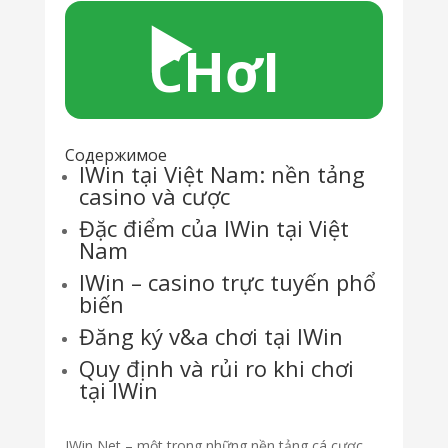
▶️
CHơI
Содержимое
IWin tại Việt Nam: nền tảng
casino và cược
Đặc điểm của IWin tại Việt
Nam
IWin – casino trực tuyến phổ
biến
Đăng ký v&a chơi tại IWin
Quy định và rủi ro khi chơi
tại IWin
IWin Net – một trong những nền tảng cá cược