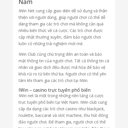
Nam
IWin Net cung cấp giao diện dễ sử dụng và thân
thiện với người dùng, giúp người chơi có thể dễ
dàng tham gia các trò chơi mà không cần quá
nhiều kiến thức về cá cược. Các trò chơi được
cập nhật thường xuyên, đảm bảo người chơi
luôn có những trải nghiệm mới mẻ.
IWin Club cũng chú trọng đến an toàn và bảo
mật thông tin của người chơi. Tất cả thông tin cá
nhân và giao dịch đều được mã hóa để bảo vệ
khỏi rủi ro từ bên thứ ba. Người chơi có thể yên
tâm khi tham gia các trò chơi tại IWin.
IWin – casino trực tuyến phổ biến
IWin net là một trong những nền tảng cá cược
trực tuyến phổ biến tại Việt Nam. IWin club cung
cấp đa dạng các trò chơi casino như blackjack,
roulette, baccarat và slot machine, thu hút đông
đảo người chơi. Để tham gia, người chơi có thể