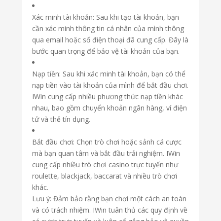
Xác minh tài khoản: Sau khi tạo tài khoản, bạn
cần xác minh thông tin cá nhân của mình thông
qua email hoặc số điện thoại đã cung cấp. Đây là
bước quan trọng để bảo vệ tài khoản của bạn.
Nạp tiền: Sau khi xác minh tài khoản, bạn có thể
nạp tiền vào tài khoản của mình để bắt đầu chơi.
IWin cung cấp nhiều phương thức nạp tiền khác
nhau, bao gồm chuyển khoản ngân hàng, ví điện
tử và thẻ tín dụng.
Bắt đầu chơi: Chọn trò chơi hoặc sảnh cá cược
mà bạn quan tâm và bắt đầu trải nghiệm. IWin
cung cấp nhiều trò chơi casino trực tuyến như
roulette, blackjack, baccarat và nhiều trò chơi
khác.
Lưu ý: Đảm bảo rằng bạn chơi một cách an toàn
và có trách nhiệm. IWin tuân thủ các quy định về