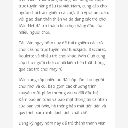
trực tuyến hàng đầu tại Việt Nam, cung cấp cho
người chơi trải nghiệm cá cược thú vị và an toàn.
Với giao diện thân thiện và đa dạng các trò chơi,
IWin Net đã trở thành lựa chọn hàng đầu của
nhiều người chơi.
Tải IWin ngay hôm nay để trải nghiệm các trò
chơi casino trực tuyến như Blackjack, Baccarat,
Roulette và nhiều trò chơi khác. IWin Club cung
cấp cho người chơi cơ hội kiếm tiền thật thông
qua các trò chơi may rủi.
IWin cung cấp nhiều ưu đãi hấp dẫn cho người
chơi mới và cũ, bao gồm các chương trình
khuyến mãi, phần thưởng và ưu đãi đặc biệt.
Đảm bảo an toàn và bảo mật thông tin cá nhân
của bạn với IWin, hệ thống bảo mật tiên tiến và
quy trình xác minh danh tính chặt chẽ.
Đăng ký ngay hôm nay để trở thành thành viên