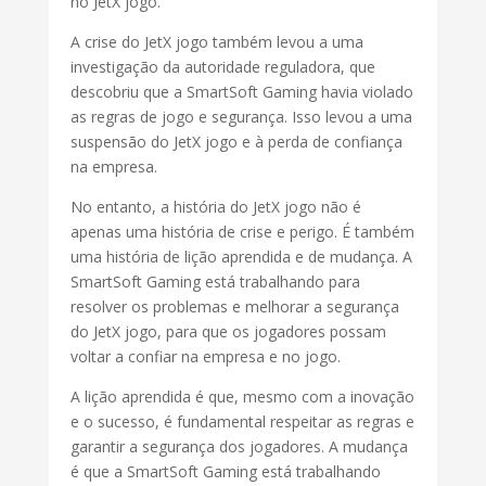
no JetX jogo.
A crise do JetX jogo também levou a uma
investigação da autoridade reguladora, que
descobriu que a SmartSoft Gaming havia violado
as regras de jogo e segurança. Isso levou a uma
suspensão do JetX jogo e à perda de confiança
na empresa.
No entanto, a história do JetX jogo não é
apenas uma história de crise e perigo. É também
uma história de lição aprendida e de mudança. A
SmartSoft Gaming está trabalhando para
resolver os problemas e melhorar a segurança
do JetX jogo, para que os jogadores possam
voltar a confiar na empresa e no jogo.
A lição aprendida é que, mesmo com a inovação
e o sucesso, é fundamental respeitar as regras e
garantir a segurança dos jogadores. A mudança
é que a SmartSoft Gaming está trabalhando