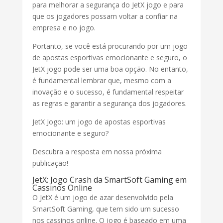
para melhorar a segurança do JetX jogo e para
que os jogadores possam voltar a confiar na
empresa e no jogo.
Portanto, se você está procurando por um jogo
de apostas esportivas emocionante e seguro, o
JetX jogo pode ser uma boa opção. No entanto,
é fundamental lembrar que, mesmo com a
inovação e o sucesso, é fundamental respeitar
as regras e garantir a segurança dos jogadores.
JetX Jogo: um jogo de apostas esportivas
emocionante e seguro?
Descubra a resposta em nossa próxima
publicação!
JetX: Jogo Crash da SmartSoft Gaming em
Cassinos Online
O JetX é um jogo de azar desenvolvido pela
SmartSoft Gaming, que tem sido um sucesso
nos cassinos online. O jogo é baseado em uma