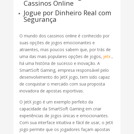
Cassinos Online
Jogue por Dinheiro Real com
Segurança
O mundo dos cassinos online é conhecido por
suas opções de jogos emocionantes e
atraentes, mas poucos sabem que, por trás de
uma das mais populares opções de jogos,
jetx
,
há uma história de sucesso e inovação. A
SmartSoft Gaming, empresa responsável pelo
desenvolvimento do JetX jogo, tem sido capaz
de conquistar o mercado com sua proposta
inovadora de apostas esportivas.
O JetX jogo é um exemplo perfeito da
capacidade da SmartSoft Gaming em criar
experiências de jogos únicas e emocionantes.
Com sua interface intuitiva e fácil de usar, o JetX
jogo permite que os jogadores façam apostas