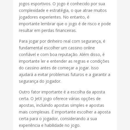
jogos esportivos. O jogo é conhecido por sua
complexidade e estratégia, o que atrae muitos
jogadores experientes. No entanto, é
importante lembrar que o jogo é de risco e pode
resultar em perdas financeiras.
Para jogar por dinheiro real com segurança, é
fundamental escolher um cassino online
confiável e com boa reputação. Além disso, é
importante ler e entender as regras e condições
do cassino antes de começar a jogar. Isso
ajudará a evitar problemas futuros e a garantir a
segurança do jogador.
Outro fator importante é a escolha da aposta
certa. O JetX jogo oferece várias opções de
apostas, incluindo apostas simples e apostas
mais complexas. É importante escolher a aposta
certa para o jogador, considerando a sua
experiência e habilidade no jogo.