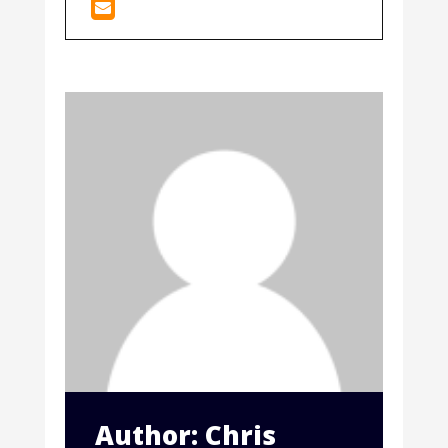
Author: Chris