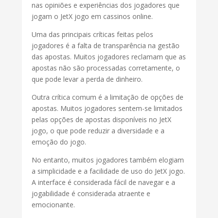
nas opiniões e experiências dos jogadores que
jogam o JetX jogo em cassinos online.
Uma das principais críticas feitas pelos
jogadores é a falta de transparência na gestão
das apostas. Muitos jogadores reclamam que as
apostas não são processadas corretamente, o
que pode levar a perda de dinheiro.
Outra crítica comum é a limitação de opções de
apostas. Muitos jogadores sentem-se limitados
pelas opções de apostas disponíveis no JetX
jogo, o que pode reduzir a diversidade e a
emoção do jogo.
No entanto, muitos jogadores também elogiam
a simplicidade e a facilidade de uso do JetX jogo.
A interface é considerada fácil de navegar e a
jogabilidade é considerada atraente e
emocionante.