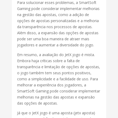
Para solucionar esses problemas, a SmartSoft
Gaming pode considerar implementar melhorias
na gestão das apostas, como a adição de
opções de apostas personalizadas e a melhoria
da transparência nos processos de apostas.
Além disso, a expansão das opções de apostas
pode ser uma boa maneira de atraer mais
jogadores e aumentar a diversidade do jogo.
Em resumo, a avaliação do JetX jogo é mista.
Embora haja críticas sobre a falta de
transparência e limitação de opções de apostas,
o jogo também tem seus pontos positivos,
como a simplicidade e a facilidade de uso. Para
melhorar a experiência dos jogadores, a
SmartSoft Gaming pode considerar implementar
melhorias na gestão das apostas e expansão
das opções de apostas.
Já que o JetX jogo é uma aposta (jetx aposta)