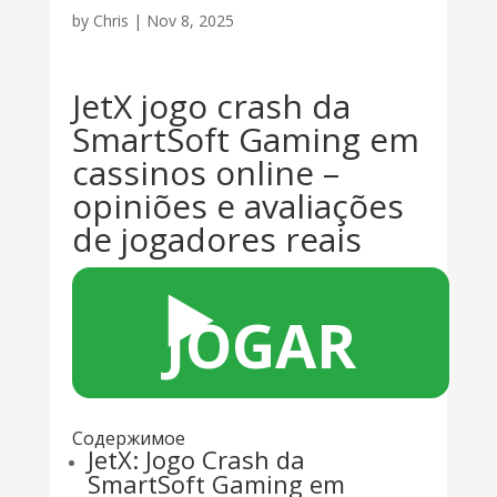
by
Chris
|
Nov 8, 2025
JetX jogo crash da
SmartSoft Gaming em
cassinos online –
opiniões e avaliações
de jogadores reais
▶️
JOGAR
Содержимое
JetX: Jogo Crash da
SmartSoft Gaming em