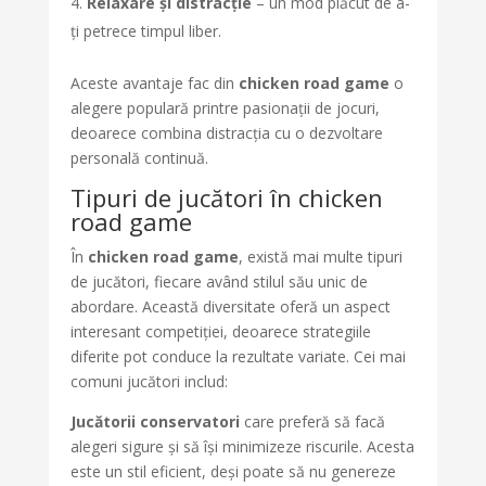
Relaxare și distracție
– un mod plăcut de a-
ți petrece timpul liber.
Aceste avantaje fac din
chicken road game
o
alegere populară printre pasionații de jocuri,
deoarece combina distracția cu o dezvoltare
personală continuă.
Tipuri de jucători în chicken
road game
În
chicken road game
, există mai multe tipuri
de jucători, fiecare având stilul său unic de
abordare. Această diversitate oferă un aspect
interesant competiției, deoarece strategiile
diferite pot conduce la rezultate variate. Cei mai
comuni jucători includ:
Jucătorii conservatori
care preferă să facă
alegeri sigure și să își minimizeze riscurile. Acesta
este un stil eficient, deși poate să nu genereze