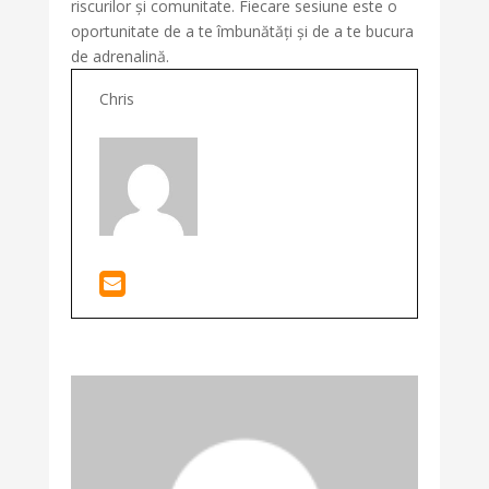
riscurilor și comunitate. Fiecare sesiune este o
oportunitate de a te îmbunătăți și de a te bucura
de adrenalină.
Chris