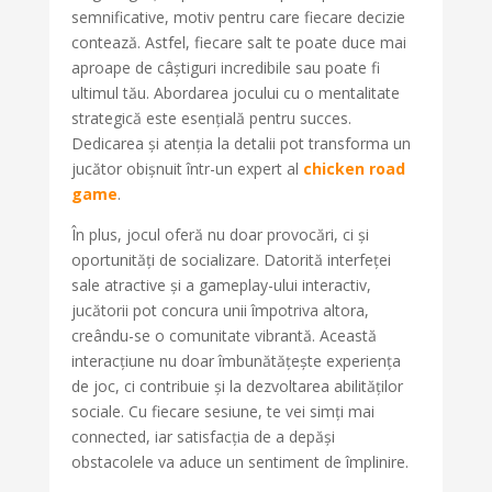
semnificative, motiv pentru care fiecare decizie
contează. Astfel, fiecare salt te poate duce mai
aproape de câștiguri incredibile sau poate fi
ultimul tău. Abordarea jocului cu o mentalitate
strategică este esențială pentru succes.
Dedicarea și atenția la detalii pot transforma un
jucător obișnuit într-un expert al
chicken road
game
.
În plus, jocul oferă nu doar provocări, ci și
oportunități de socializare. Datorită interfeței
sale atractive și a gameplay-ului interactiv,
jucătorii pot concura unii împotriva altora,
creându-se o comunitate vibrantă. Această
interacțiune nu doar îmbunătățește experiența
de joc, ci contribuie și la dezvoltarea abilităților
sociale. Cu fiecare sesiune, te vei simți mai
connected, iar satisfacția de a depăși
obstacolele va aduce un sentiment de împlinire.