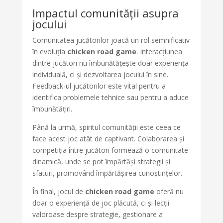
Impactul comunității asupra
jocului
Comunitatea jucătorilor joacă un rol semnificativ
în evoluția
chicken road game
. Interacțiunea
dintre jucători nu îmbunătățește doar experiența
individuală, ci și dezvoltarea jocului în sine.
Feedback-ul jucătorilor este vital pentru a
identifica problemele tehnice sau pentru a aduce
îmbunătățiri.
Până la urmă, spiritul comunității este ceea ce
face acest joc atât de captivant. Colaborarea și
competiția între jucători formează o comunitate
dinamică, unde se pot împărtăși strategii și
sfaturi, promovând împărtășirea cunoștințelor.
În final, jocul de
chicken road game
oferă nu
doar o experiență de joc plăcută, ci și lecții
valoroase despre strategie, gestionare a