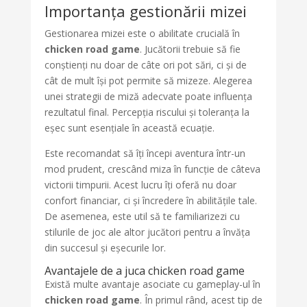
Importanța gestionării mizei
Gestionarea mizei este o abilitate crucială în
chicken road game
. Jucătorii trebuie să fie
conștienți nu doar de câte ori pot sări, ci și de
cât de mult își pot permite să mizeze. Alegerea
unei strategii de miză adecvate poate influența
rezultatul final. Percepția riscului și toleranța la
eșec sunt esențiale în această ecuație.
Este recomandat să îți începi aventura într-un
mod prudent, crescând miza în funcție de câteva
victorii timpurii. Acest lucru îți oferă nu doar
confort financiar, ci și încredere în abilitățile tale.
De asemenea, este util să te familiarizezi cu
stilurile de joc ale altor jucători pentru a învăța
din succesul și eșecurile lor.
Avantajele de a juca chicken road game
Există multe avantaje asociate cu gameplay-ul în
chicken road game
. În primul rând, acest tip de