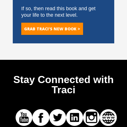
If so, then read this book and get
your life to the next level.
GRAB TRACI'S NEW BOOK >
Stay Connected with
Traci