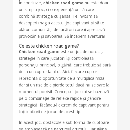
În concluzie,
chicken road game
nu este doar
un simplu joc, ci o experiență unică care
combină strategia cu șansa. Te invităm să
descoperi magia acestui joc captivant și să te
alături comunității de jucători care îi apreciază
provocările și savoarea. Să începem aventura!
Ce este chicken road game?
Chicken road game
este un joc de noroc și
strategie în care jucătorii își controlează
personajul principal, o găină, care trebuie să sară
de la un cuptor la altul. Aici, fiecare cuptor
reprezintă o oportunitate de a multiplica miza,
dar și un risc de a pierde totul dacă nu se sare la
momentul potrivit. Conceptul jocului se bazează
pe o combinație de reflexe rapide și gândire
strategică, făcându-l extrem de captivant pentru
toți iubitorii de jocuri de acest tip.
În acest joc, obstacolele sub formă de cuptoare
se amplasează pe parcursul drumului, iar găina