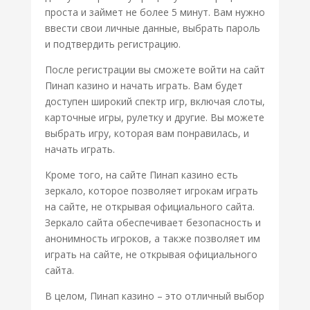
проста и займет не более 5 минут. Вам нужно
ввести свои личные данные, выбрать пароль
и подтвердить регистрацию.
После регистрации вы сможете войти на сайт
Пинап казино и начать играть. Вам будет
доступен широкий спектр игр, включая слоты,
карточные игры, рулетку и другие. Вы можете
выбрать игру, которая вам понравилась, и
начать играть.
Кроме того, на сайте Пинап казино есть
зеркало, которое позволяет игрокам играть
на сайте, не открывая официального сайта.
Зеркало сайта обеспечивает безопасность и
анонимность игроков, а также позволяет им
играть на сайте, не открывая официального
сайта.
В целом, Пинап казино – это отличный выбор