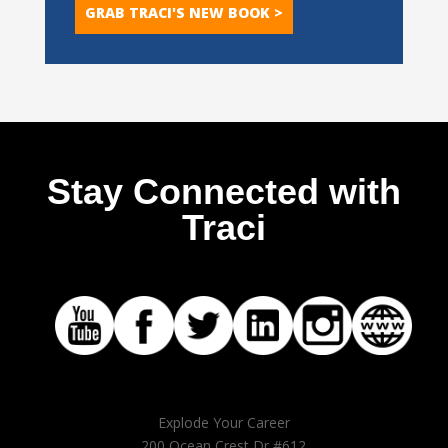
GRAB TRACI'S NEW BOOK >
Stay Connected with
Traci
Explode Your Career
200 Ocean Crest Dr #612