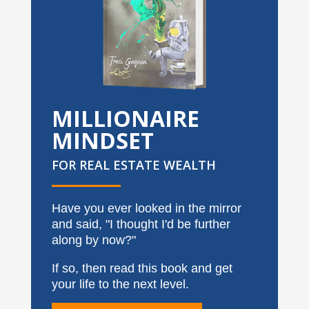
MILLIONAIRE
MINDSET
FOR REAL ESTATE WEALTH
Have you ever looked in the mirror
and said, "I thought I'd be further
along by now?"
If so, then read this book and get
your life to the next level.