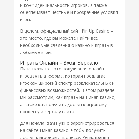
и конфиденциальность игроков, а также
обеспечивает честные и прозрачные условия
игры.
В целом, официальный сайт Pin Up Casino –
это место, где вы можете найти все
необходимые сведения о казино и играть в
любимые игры.
Играть Онлайн – Вход, Зеркало
Пинап казино – это популярная онлайн-
игровая платформа, которая предлагает
игрокам широкий спектр развлекательных и
финансовых возможностей. В этом разделе
мы рассмотрим, как играть на Пинап казино,
а также как получить доступ к игровому
процессу и зеркалу сайта.
Для начала, вам нужно зарегистрироваться
на сайте Пинап казино, чтобы получить
доступ к игровому процессу. Регистрация