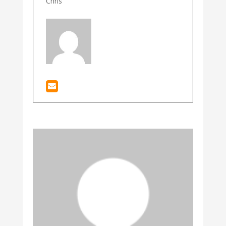
Chris