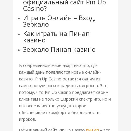
официальный сайт Pin Up
Casino?
Играть Онлайн – Вход,
Зеркало
Как играть на Пинап
казино
Зеркало Пинап казино
В современном мире азартных игр, где
каждый день появляются новые онлайн-
казино, Pin Up Casino остается одним из
самых популярных и надежных игроков. Это
потому, что Pin Up Casino предлагает своим
клиентам не только широкий спектр игр, но и
высокое качество услуг, которое
обеспечивает комфорт и безопасность
игроков.
Официальный сайт Pin Up Casino
пин ап
– это