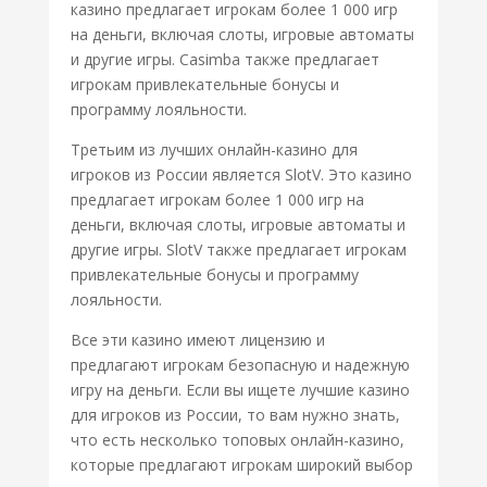
казино предлагает игрокам более 1 000 игр
на деньги, включая слоты, игровые автоматы
и другие игры. Casimba также предлагает
игрокам привлекательные бонусы и
программу лояльности.
Третьим из лучших онлайн-казино для
игроков из России является SlotV. Это казино
предлагает игрокам более 1 000 игр на
деньги, включая слоты, игровые автоматы и
другие игры. SlotV также предлагает игрокам
привлекательные бонусы и программу
лояльности.
Все эти казино имеют лицензию и
предлагают игрокам безопасную и надежную
игру на деньги. Если вы ищете лучшие казино
для игроков из России, то вам нужно знать,
что есть несколько топовых онлайн-казино,
которые предлагают игрокам широкий выбор