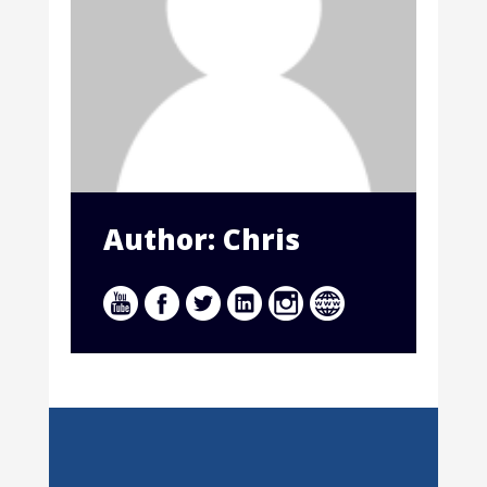
Author: Chris