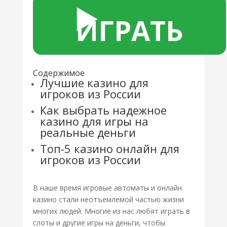
▶️
ИГРАТЬ
Содержимое
Лучшие казино для
игроков из России
Как выбрать надежное
казино для игры на
реальные деньги
Топ-5 казино онлайн для
игроков из России
В наше время игровые автоматы и онлайн
казино стали неотъемлемой частью жизни
многих людей. Многие из нас любят играть в
слоты и другие игры на деньги, чтобы