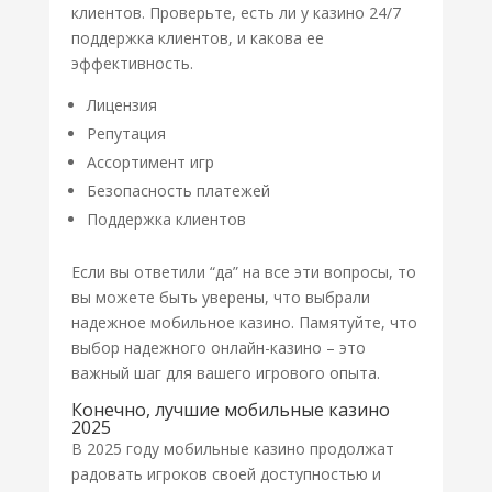
клиентов. Проверьте, есть ли у казино 24/7
поддержка клиентов, и какова ее
эффективность.
Лицензия
Репутация
Ассортимент игр
Безопасность платежей
Поддержка клиентов
Если вы ответили “да” на все эти вопросы, то
вы можете быть уверены, что выбрали
надежное мобильное казино. Памятуйте, что
выбор надежного онлайн-казино – это
важный шаг для вашего игрового опыта.
Конечно, лучшие мобильные казино
2025
В 2025 году мобильные казино продолжат
радовать игроков своей доступностью и