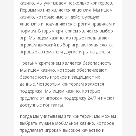
казино, мы учитываем несколько критериев.
Первым из них является лицензия. Мы ищем
казино, которые имеют действующую
лицензию и подчиняются строгим правилам и
нормам. Вторым критерием является выбор
игр. Мы ищем казино, которые предлагают
игрокам широкий выбор игр, включая слоты,
игровые автоматы и другие игры на деньги.
Третьим критерием является безопасность.
Мы ищем казино, которые обеспечивают
безопасность игроков и защищают их
данные. Четвертым критерием является
поддержка. Мы ищем казино, которые
предлагают игрокам поддержку 24/7 и имеют
доступные контакты.
Когда мы учитываем эти критерии, мы можем
выбрать лучшее мобильное казино, которое
предлагает игрокам высокое качество и