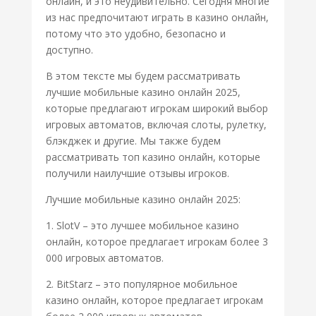
онлайн, и это неудивительно. Сегодня многие
из нас предпочитают играть в казино онлайн,
потому что это удобно, безопасно и
доступно.
В этом тексте мы будем рассматривать
лучшие мобильные казино онлайн 2025,
которые предлагают игрокам широкий выбор
игровых автоматов, включая слоты, рулетку,
блэкджек и другие. Мы также будем
рассматривать топ казино онлайн, которые
получили наилучшие отзывы игроков.
Лучшие мобильные казино онлайн 2025:
1. SlotV – это лучшее мобильное казино
онлайн, которое предлагает игрокам более 3
000 игровых автоматов.
2. BitStarz – это популярное мобильное
казино онлайн, которое предлагает игрокам