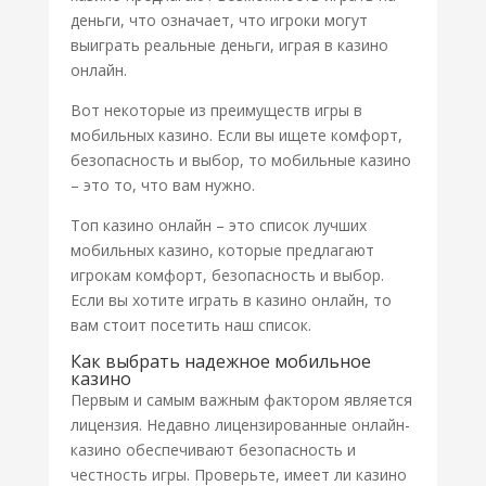
деньги, что означает, что игроки могут
выиграть реальные деньги, играя в казино
онлайн.
Вот некоторые из преимуществ игры в
мобильных казино. Если вы ищете комфорт,
безопасность и выбор, то мобильные казино
– это то, что вам нужно.
Топ казино онлайн – это список лучших
мобильных казино, которые предлагают
игрокам комфорт, безопасность и выбор.
Если вы хотите играть в казино онлайн, то
вам стоит посетить наш список.
Как выбрать надежное мобильное
казино
Первым и самым важным фактором является
лицензия. Недавно лицензированные онлайн-
казино обеспечивают безопасность и
честность игры. Проверьте, имеет ли казино