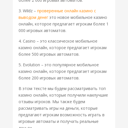
более 2 000 игровых автоматов.
3. Wildz –
проверенные онлайн казино с
выводом денег
это новое мобильное казино
онлайн, которое предлагает игрокам более 1
000 игровых автоматов.
4. Casino – это классическое мобильное
казино онлайн, которое предлагает игрокам
более 500 игровых автоматов.
5. Evolution – это популярное мобильное
казино онлайн, которое предлагает игрокам
более 200 игровых автоматов.
В этом тексте мы будем рассматривать топ
казино онлайн, которые получили наилучшие
отзывы игроков. Мы также будем
рассматривать игры на деньги, которые
предлагают игрокам возможность играть в
игровые автоматы и получать реальные
деньги.