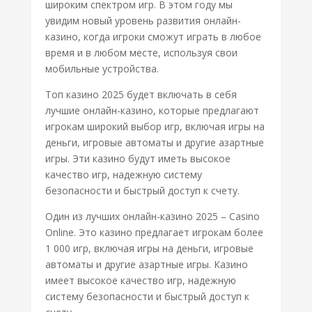
широким спектром игр. В этом году мы
увидим новый уровень развития онлайн-
казино, когда игроки сможут играть в любое
время и в любом месте, используя свои
мобильные устройства.
Топ казино 2025 будет включать в себя
лучшие онлайн-казино, которые предлагают
игрокам широкий выбор игр, включая игры на
деньги, игровые автоматы и другие азартные
игры. Эти казино будут иметь высокое
качество игр, надежную систему
безопасности и быстрый доступ к счету.
Один из лучших онлайн-казино 2025 – Casino
Online. Это казино предлагает игрокам более
1 000 игр, включая игры на деньги, игровые
автоматы и другие азартные игры. Казино
имеет высокое качество игр, надежную
систему безопасности и быстрый доступ к