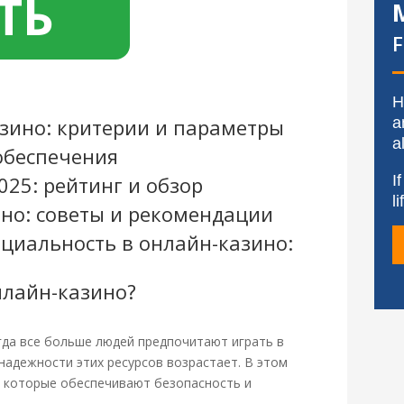
АТЬ
H
a
зино: критерии и параметры
a
обеспечения
I
25: рейтинг и обзор
l
ино: советы и рекомендации
циальность в онлайн-казино:
нлайн-казино?
гда все больше людей предпочитают играть в
надежности этих ресурсов возрастает. В этом
, которые обеспечивают безопасность и