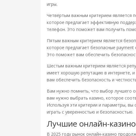
игры.
Четвёртым важным критерием является по
которое предлагает эффективную поддерж
телефон. Это поможет вам получить помо
Пятым важным критерием является безоп
которое предлагает безопасные payment optio
Это поможет вам обеспечить безопасност
Шестым важным критерием является репут
имеет хорошую репутацию в интернете, и
вам обеспечить безопасность и честность
Вам нужно помнить, что выбор лучшего он
вам нужно выбрать казино, которое соот
Используя эти критерии и параметры, вы 
играть с уверенностью и безопасностью.
Лучшие онлайн-казино 
В 2025 году рынок онлайн-казино продолж