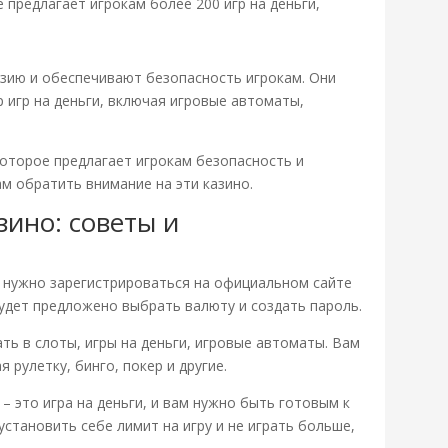
е предлагает игрокам более 200 игр на деньги,
зию и обеспечивают безопасность игрокам. Они
 игр на деньги, включая игровые автоматы,
которое предлагает игрокам безопасность и
м обратить внимание на эти казино.
зино: советы и
 нужно зарегистрироваться на официальном сайте
будет предложено выбрать валюту и создать пароль.
ть в слоты, игры на деньги, игровые автоматы. Вам
 рулетку, бинго, покер и другие.
– это игра на деньги, и вам нужно быть готовым к
становить себе лимит на игру и не играть больше,