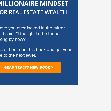
MILLIONAIRE MINDSET
FOR REAL ESTATE WEALTH
ave you ever looked in the mirror
nd said, "I thought I'd be further
long by now?"
f so, then read this book and get your
ife to the next level.
GRAB TRACI'S NEW BOOK >