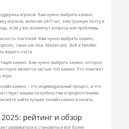
ддержка игроков. Вам нужно выбрать казино,
ку игроков, включая 24/7-чат, электронную почту и
щь, если у вас возникнут вопросы или проблемы.
асность платежей. Вам нужно выбрать казино,
ns, такие как Visa, Mastercard, Skrill и Neteller.
ь вашего счета.
ация казино. Вам нужно выбрать казино, которое
 которое является частью топ казино. Это поможет
 игры.
лайн-казино – это индивидуальный процесс, и что
ветствует вашим потребностям и предпочтениям.
сможете найти лучшее онлайн-казино и начать
2025: рейтинг и обзор
ает развиваться и становиться все более