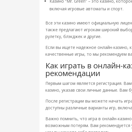
Казино “Mr. Green” – это казино, которо
включая игровые автоматы и спорт.
Все эти казино имеют официальную лицен
также предлагают игрокам широкий выбор
рулетку, блэкджек и другие.
Если вы ищете надежное онлайн-казино, 
качественные игры, то мы рекомендуем ва
Как играть в онлайн-ка
рекомендации
Первым шагом является регистрация. Вам
казино, указав свои личные данные. Вам 
После регистрации вы можете начать игра
доступны различные варианты игр, включая
Важно помнить, что игра в онлайн-казино 
возможным потерям. Вам рекомендуется у