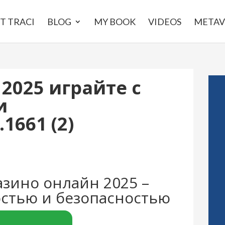
T TRACI
BLOG
MY BOOK
VIDEOS
METAV
2025 играйте с
и
1661 (2)
зино онлайн 2025 –
остью и безопасностью