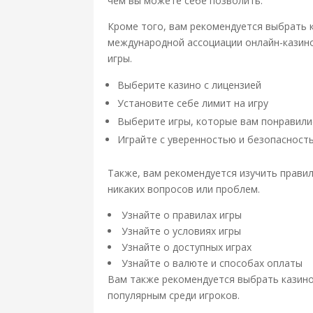
чем вы можете себе позволить.
Кроме того, вам рекомендуется выбрать 
международной ассоциации онлайн-казино
игры.
Выберите казино с лицензией
Установите себе лимит на игру
Выберите игры, которые вам понравили
Играйте с уверенностью и безопасност
Также, вам рекомендуется изучить правил
никаких вопросов или проблем.
Узнайте о правилах игры
Узнайте о условиях игры
Узнайте о доступных играх
Узнайте о валюте и способах оплаты
Вам также рекомендуется выбрать казино
популярным среди игроков.