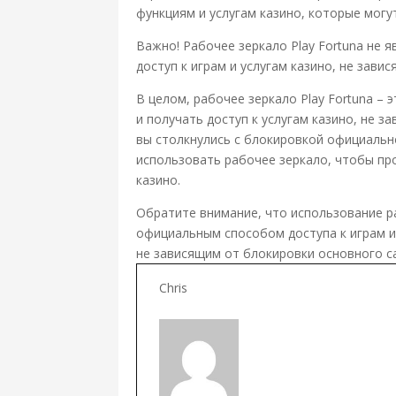
функциям и услугам казино, которые могу
Важно! Рабочее зеркало Play Fortuna не 
доступ к играм и услугам казино, не зави
В целом, рабочее зеркало Play Fortuna –
и получать доступ к услугам казино, не 
вы столкнулись с блокировкой официально
использовать рабочее зеркало, чтобы про
казино.
Обратите внимание, что использование ра
официальным способом доступа к играм и 
не зависящим от блокировки основного с
Chris