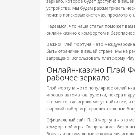
зеркало, которое будет доступно в вашей
устройстве. Мы будем рассматривать нес
поиск в поисковых системах, просмотр он
Надеемся, что наша статья поможет вам н
онлайн-казино с комфортом и безопаснос
Важно! Плэй Фортуна – это международна
быть ограничен в вашей стране. Мы не ре
запрещено, использовать платформу Play 
Онлайн-казино Плэй Ф
рабочее зеркало
Плэй Фортуна – это популярное онлайн-ка
игровых автоматов, рулетки, покера и др
это место, где игроки могут найти все, ч
широкий выбор игр, привлекательные бон
Официальный сайт Плэй Фортуна – это мес
комфортной игры. Он предлагает безопас
бонусы и оптимальные условия для игроко