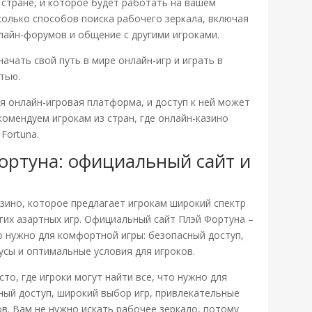
 стране, и которое будет работать на вашем
колько способов поиска рабочего зеркала, включая
лайн-форумов и общение с другими игроками.
ачать свой путь в мире онлайн-игр и играть в
тью.
я онлайн-игровая платформа, и доступ к ней может
комендуем игрокам из стран, где онлайн-казино
Fortuna.
ортуна: официальный сайт и
зино, которое предлагает игрокам широкий спектр
угих азартных игр. Официальный сайт Плэй Фортуна –
то нужно для комфортной игры: безопасный доступ,
усы и оптимальные условия для игроков.
то, где игроки могут найти все, что нужно для
ный доступ, широкий выбор игр, привлекательные
в. Вам не нужно искать рабочее зеркало, потому