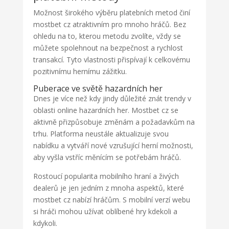
Možnost širokého výběru platebních metod činí
mostbet cz atraktivním pro mnoho hráčů. Bez
ohledu na to, kterou metodu zvolíte, vždy se
můžete spolehnout na bezpečnost a rychlost
transakcí. Tyto vlastnosti přispívají k celkovému
pozitivnímu hernímu zážitku.
Puberace ve světě hazardních her
Dnes je více než kdy jindy důležité znát trendy v
oblasti online hazardních her. Mostbet cz se
aktivně přizpůsobuje změnám a požadavkům na
trhu. Platforma neustále aktualizuje svou
nabídku a vytváří nové vzrušující herní možnosti,
aby vyšla vstříc měnícím se potřebám hráčů.
Rostoucí popularita mobilního hraní a živých
dealerů je jen jedním z mnoha aspektů, které
mostbet cz nabízí hráčům. S mobilní verzí webu
si hráči mohou užívat oblíbené hry kdekoli a
kdykoli.