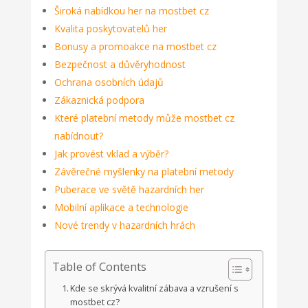
Široká nabídkou her na mostbet cz
Kvalita poskytovatelů her
Bonusy a promoakce na mostbet cz
Bezpečnost a důvěryhodnost
Ochrana osobních údajů
Zákaznická podpora
Které platební metody může mostbet cz
nabídnout?
Jak provést vklad a výběr?
Závěrečné myšlenky na platební metody
Puberace ve světě hazardních her
Mobilní aplikace a technologie
Nové trendy v hazardních hrách
Table of Contents
Kde se skrývá kvalitní zábava a vzrušení s
mostbet cz?