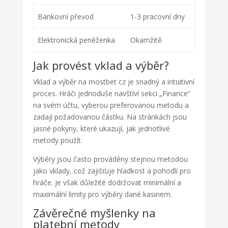
Bankovní převod
1-3 pracovní dny
Elektronická peněženka
Okamžitě
Jak provést vklad a výběr?
Vklad a výběr na mostbet cz je snadný a intuitivní
proces. Hráči jednoduše navštíví sekci „Finance“
na svém účtu, vyberou preferovanou metodu a
zadají požadovanou částku. Na stránkách jsou
jasné pokyny, které ukazují, jak jednotlivé
metody použít.
Výběry jsou často prováděny stejnou metodou
jako vklady, což zajišťuje hladkost a pohodlí pro
hráče. Je však důležité dodržovat minimální a
maximální limity pro výběry dané kasinem.
Závěrečné myšlenky na
platební metody