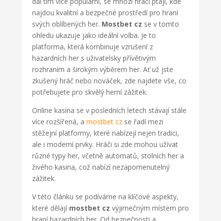
dál tím více populární, se mnozí hráči ptají, kde
najdou kvalitní a bezpečné prostředí pro hraní
svých oblíbených her.
Mostbet cz
se v tomto
ohledu ukazuje jako ideální volba. Je to
platforma, která kombinuje vzrušení z
hazardních her s uživatelsky přívětivým
rozhraním a širokým výběrem her. Ať už jste
zkušený hráč nebo nováček, zde najdete vše, co
potřebujete pro skvělý herní zážitek.
Online kasina se v posledních letech stávají stále
více rozšířená, a
mostbet cz
se řadí mezi
stěžejní platformy, které nabízejí nejen tradici,
ale i moderní prvky. Hráči si zde mohou užívat
různé typy her, včetně automatů, stolních her a
živého kasina, což nabízí nezapomenutelný
zážitek.
V této článku se podíváme na klíčové aspekty,
které dělají
mostbet cz
výjimečným místem pro
hraní hazardních her. Od bezpečnosti a