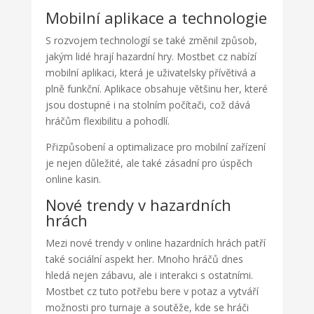
Mobilní aplikace a technologie
S rozvojem technologií se také změnil způsob,
jakým lidé hrají hazardní hry. Mostbet cz nabízí
mobilní aplikaci, která je uživatelsky přívětivá a
plně funkční. Aplikace obsahuje většinu her, které
jsou dostupné i na stolním počítači, což dává
hráčům flexibilitu a pohodlí.
Přizpůsobení a optimalizace pro mobilní zařízení
je nejen důležité, ale také zásadní pro úspěch
online kasin.
Nové trendy v hazardních
hrách
Mezi nové trendy v online hazardních hrách patří
také sociální aspekt her. Mnoho hráčů dnes
hledá nejen zábavu, ale i interakci s ostatními.
Mostbet cz tuto potřebu bere v potaz a vytváří
možnosti pro turnaje a soutěže, kde se hráči