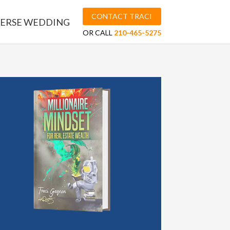
CONTACT TRACI
ERSE WEDDING
OR CALL
210-465-5275