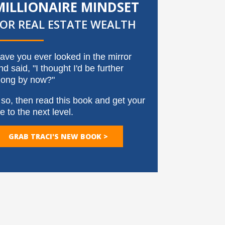
MILLIONAIRE MINDSET
FOR REAL ESTATE WEALTH
ave you ever looked in the mirror
nd said, "I thought I'd be further
long by now?"
f so, then read this book and get your
ife to the next level.
GRAB TRACI'S NEW BOOK >