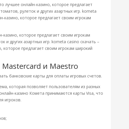
то лучшее онлайн-казино, которое предлагает
томатов, рулеток и других азартных игр. kometa
йн-казино, которое предлагает своим игрокам
йн-казино, которое предлагает своим игрокам
к и других азартных игр. kometa casino скачать –
о, которое предлагает своим игрокам широкий
, Mastercard и Maestro
ать банковские карты для оплаты игровых счетов.
тема, которая позволяет пользователям из разных
 онлайн-казино Комета принимаются карты Visa, что
я игроков.
ов;
;