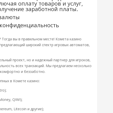
лючая оплату товаров и услуг,
получение заработной платы.
овалюты
и конфиденциальность
? Тогда вы в правильном месте! Комета казино
, предлагающий широкий спектр игровых автоматов,
ельный проект, но и надежный партнер для игроков,
льность всех транзакций. Мы предлагаем несколько
 комфортно и беззаботно.
упных в Комете казино:
ro);
Money, QIWI);
ereum, Litecoin и другие);