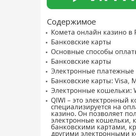
Содержимое
Комета онлайн казино в 
Банковские карты
Основные способы оплат
Банковские карты
Электронные платежные
Банковские карты: Visa, 
Электронные кошельки: 
QIWI – это электронный 
специализируется на опла
казино. Он позволяет по
электронные кошельки, к
банковскими картами, к
другими электронными к