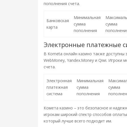
пополнения счета.
Минимальная
Максималь
Банковская
сумма
сумма
карта
пополнения
пополнени
Электронные платежные с
В Kometa онлайн казино также доступны 
WebMoney, Yandex.Money и Qiwi. Игроки м
счета.
Электронная
Минимальная
Максима
платежная
сумма
сумма
система
пополнения
пополнен
Комета казино – это безопасное и надеж
игрокам широкий спектр способов оплаты
который лучше всего подходит им.