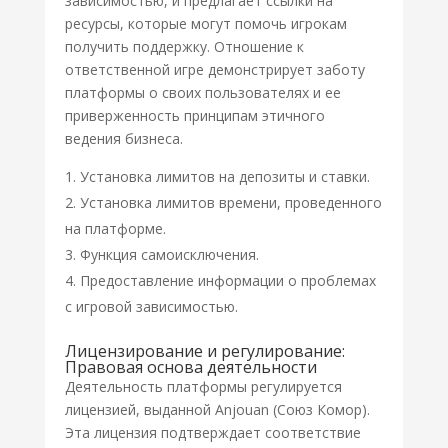
зависимостью, и предлагает ссылки на
ресурсы, которые могут помочь игрокам
получить поддержку. Отношение к
ответственной игре демонстрирует заботу
платформы о своих пользователях и ее
приверженность принципам этичного
ведения бизнеса.
Установка лимитов на депозиты и ставки.
Установка лимитов времени, проведенного
на платформе.
Функция самоисключения.
Предоставление информации о проблемах
с игровой зависимостью.
Лицензирование и регулирование:
Правовая основа деятельности
Деятельность платформы регулируется
лицензией, выданной Anjouan (Союз Комор).
Эта лицензия подтверждает соответствие