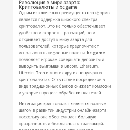
Революция в мире азарта:
Криптовалюты и bc.game
Одним из ключевых преимуществ платформы
является поддержка широкого спектра
криптовалют. Это не только обеспечивает
удобство и скорость транзакций, но и
открывает доступ к миру азарта для
пользователей, которые предпочитают
использовать цифровые валюты.
bc.game
позволяет игрокам совершать депозиты и
выводить выигрыши в Bitcoin, Ethereum,
Litecoin, Tron и многих других популярных
криптовалютах. Отсутствие посредников в
виде традиционных банков снижает комиссии
и ускоряет процесс обработки платежей.
Интеграция криптовалют является важным
шагом в развитии индустрии онлайн-азарта,
поскольку она обеспечивает большую
прозрачность и безопасность транзакций.