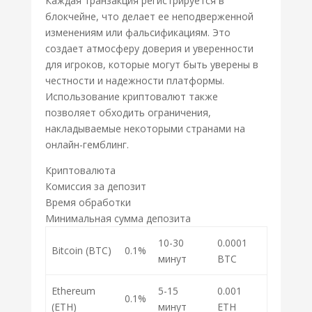
Каждая транзакция регистрируется в
блокчейне, что делает ее неподверженной
изменениям или фальсификациям. Это
создает атмосферу доверия и уверенности
для игроков, которые могут быть уверены в
честности и надежности платформы.
Использование криптовалют также
позволяет обходить ограничения,
накладываемые некоторыми странами на
онлайн-гемблинг.
Криптовалюта
Комиссия за депозит
Время обработки
Минимальная сумма депозита
10-30
0.0001
Bitcoin (BTC)
0.1%
минут
BTC
Ethereum
5-15
0.001
0.1%
(ETH)
минут
ETH