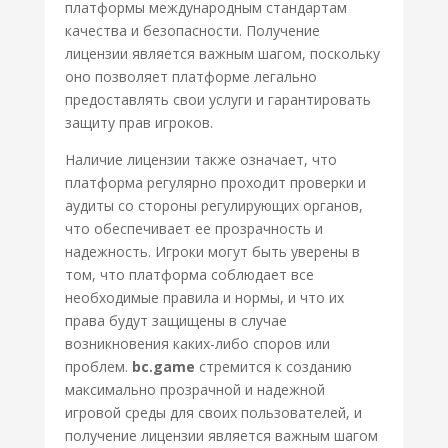
платформы международным стандартам
качества и безопасности. Получение
лицензии является важным шагом, поскольку
оно позволяет платформе легально
предоставлять свои услуги и гарантировать
защиту прав игроков.
Наличие лицензии также означает, что
платформа регулярно проходит проверки и
аудиты со стороны регулирующих органов,
что обеспечивает ее прозрачность и
надежность. Игроки могут быть уверены в
том, что платформа соблюдает все
необходимые правила и нормы, и что их
права будут защищены в случае
возникновения каких-либо споров или
проблем.
bc.game
стремится к созданию
максимально прозрачной и надежной
игровой среды для своих пользователей, и
получение лицензии является важным шагом