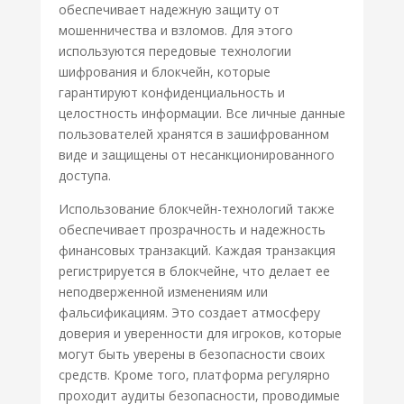
обеспечивает надежную защиту от
мошенничества и взломов. Для этого
используются передовые технологии
шифрования и блокчейн, которые
гарантируют конфиденциальность и
целостность информации. Все личные данные
пользователей хранятся в зашифрованном
виде и защищены от несанкционированного
доступа.
Использование блокчейн-технологий также
обеспечивает прозрачность и надежность
финансовых транзакций. Каждая транзакция
регистрируется в блокчейне, что делает ее
неподверженной изменениям или
фальсификациям. Это создает атмосферу
доверия и уверенности для игроков, которые
могут быть уверены в безопасности своих
средств. Кроме того, платформа регулярно
проходит аудиты безопасности, проводимые