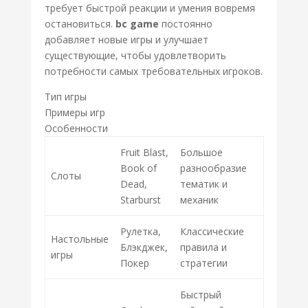
требует быстрой реакции и умения вовремя
остановиться.
bc game
постоянно
добавляет новые игры и улучшает
существующие, чтобы удовлетворить
потребности самых требовательных игроков.
Тип игры
Примеры игр
Особенности
Fruit Blast,
Большое
Book of
разнообразие
Слоты
Dead,
тематик и
Starburst
механик
Рулетка,
Классические
Настольные
Блэкджек,
правила и
игры
Покер
стратегии
Быстрый