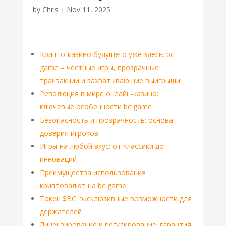
by
Chris
|
Nov 11, 2025
Крипто-казино будущего уже здесь: bc
game – честные игры, прозрачные
транзакции и захватывающие выигрыши.
Революция в мире онлайн-казино:
ключевые особенности bc game
Безопасность и прозрачность: основа
доверия игроков
Игры на любой вкус: от классики до
инноваций
Преимущества использования
криптовалют на bc game
Токен $BC: эксклюзивные возможности для
держателей
Лицензирование и регулирование: гарантия