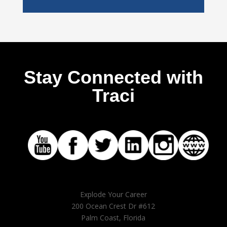
Stay Connected with
Traci
Explode Your Career
200 Ocean Crest Dr #612
Palm Coast, Florida