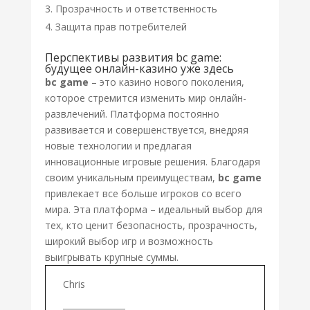
Прозрачность и ответственность
Защита прав потребителей
Перспективы развития bc game:
будущее онлайн-казино уже здесь
bc game
– это казино нового поколения,
которое стремится изменить мир онлайн-
развлечений. Платформа постоянно
развивается и совершенствуется, внедряя
новые технологии и предлагая
инновационные игровые решения. Благодаря
своим уникальным преимуществам,
bc game
привлекает все больше игроков со всего
мира. Эта платформа – идеальный выбор для
тех, кто ценит безопасность, прозрачность,
широкий выбор игр и возможность
выигрывать крупные суммы.
Chris