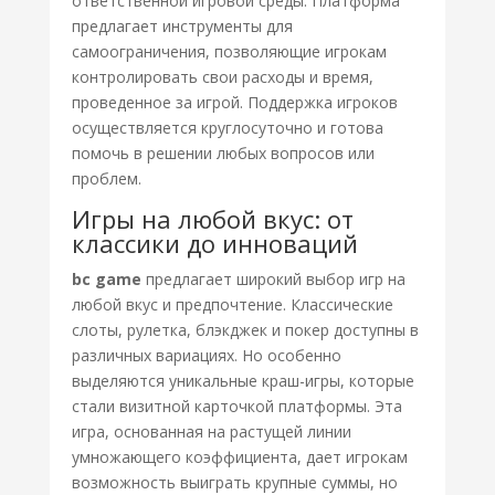
ответственной игровой среды. Платформа
предлагает инструменты для
самоограничения, позволяющие игрокам
контролировать свои расходы и время,
проведенное за игрой. Поддержка игроков
осуществляется круглосуточно и готова
помочь в решении любых вопросов или
проблем.
Игры на любой вкус: от
классики до инноваций
bc game
предлагает широкий выбор игр на
любой вкус и предпочтение. Классические
слоты, рулетка, блэкджек и покер доступны в
различных вариациях. Но особенно
выделяются уникальные краш-игры, которые
стали визитной карточкой платформы. Эта
игра, основанная на растущей линии
умножающего коэффициента, дает игрокам
возможность выиграть крупные суммы, но