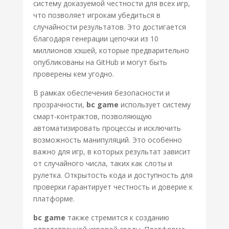
систему доказуемой честности для всех игр,
что позволяет игрокам убедиться в
случайности результатов. Это достигается
благодаря генерации цепочки из 10
миллионов хэшей, которые предварительно
опубликованы на GitHub и могут быть
проверены кем угодно.
В рамках обеспечения безопасности и
прозрачности,
bc game
использует систему
смарт-контрактов, позволяющую
автоматизировать процессы и исключить
возможность манипуляций. Это особенно
важно для игр, в которых результат зависит
от случайного числа, таких как слоты и
рулетка. Открытость кода и доступность для
проверки гарантирует честность и доверие к
платформе.
bc game
также стремится к созданию