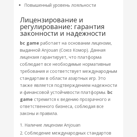
Повышенный уровень лояльности
Лицензирование и
регулирование: гарантия
законности и надежности
bc game
работает на основании лицензии,
выданной Anjouan (Союз Комор). Данная
лицензия гарантирует, что платформа
соблюдает все необходимые нормативные
требования и соответствует международным
стандартам в области азартных игр. Это
также является подтверждением надежности
и финансовой устойчивости платформы.
bc
game
стремится к ведению прозрачного и
ответственного бизнеса, соблюдая все
законы и правила.
Наличие лицензии Anjouan
Соблюдение международных стандартов