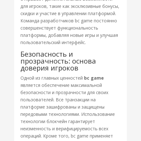
для игроков, такие как эксклюзивные бонусы,
скидки и участие в управлении платформой.
Команда разработчиков bc game постоянно
совершенствует функциональность
платформы, добавляя новые игры и улучшая
пользовательский интерфейс.
Безопасность и
прозрачность: основа
доверия игроков
Одной из главных ценностей
bc game
является обеспечение максимальной
безопасности и прозрачности для своих
пользователей. Все транзакции на
платформе зашифрованы и защищены
передовыми технологиями. Использование
технологии блокчейн гарантирует
неизменность и верифицируемость всех
операций. Кроме того, bc game применяет