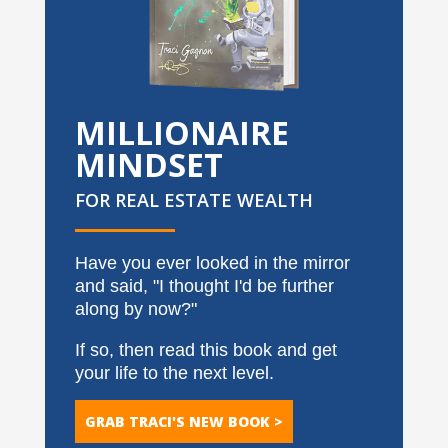
MILLIONAIRE
MINDSET
FOR REAL ESTATE WEALTH
Have you ever looked in the mirror
and said, "I thought I'd be further
along by now?"
If so, then read this book and get
your life to the next level.
GRAB TRACI'S NEW BOOK >