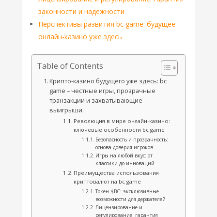
законности и надежности
Перспективы развития bc game: будущее
онлайн-казино уже здесь
Table of Contents
Крипто-казино будущего уже здесь: bc
game – честные игры, прозрачные
транзакции и захватывающие
выигрыши.
Революция в мире онлайн-казино:
ключевые особенности bc game
Безопасность и прозрачность:
основа доверия игроков
Игры на любой вкус: от
классики до инноваций
Преимущества использования
криптовалют на bc game
Токен $BC: эксклюзивные
возможности для держателей
Лицензирование и
регулирование: гарантия