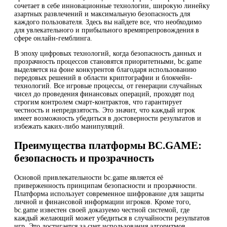
сочетает в себе инновационные технологии, широкую линейку
азартных развлечений и максимальную безопасность для
каждого пользователя. Здесь вы найдете все, что необходимо
для увлекательного и прибыльного времяпрепровождения в
сфере онлайн-гемблинга.
В эпоху цифровых технологий, когда безопасность данных и
прозрачность процессов становятся приоритетными, bc.game
выделяется на фоне конкурентов благодаря использованию
передовых решений в области криптографии и блокчейн-
технологий. Все игровые процессы, от генерации случайных
чисел до проведения финансовых операций, проходят под
строгим контролем смарт-контрактов, что гарантирует
честность и непредвзятость. Это значит, что каждый игрок
имеет возможность убедиться в достоверности результатов и
избежать каких-либо манипуляций.
Преимущества платформы BC.GAME:
безопасность и прозрачность
Основой привлекательности bc.game является её
приверженность принципам безопасности и прозрачности.
Платформа использует современное шифрование для защиты
личной и финансовой информации игроков. Кроме того,
bc.game известен своей доказуемо честной системой, где
каждый желающий может убедиться в случайности результатов
игр. Это достигается за счет использования алгоритмов,