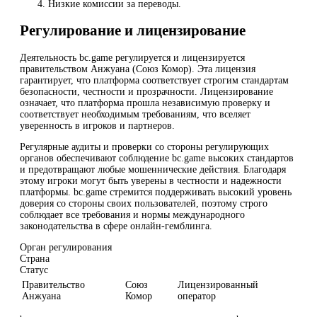
Низкие комиссии за переводы.
Регулирование и лицензирование
Деятельность bc.game регулируется и лицензируется
правительством Анжуана (Союз Комор). Эта лицензия
гарантирует, что платформа соответствует строгим стандартам
безопасности, честности и прозрачности. Лицензирование
означает, что платформа прошла независимую проверку и
соответствует необходимым требованиям, что вселяет
уверенность в игроков и партнеров.
Регулярные аудиты и проверки со стороны регулирующих
органов обеспечивают соблюдение bc.game высоких стандартов
и предотвращают любые мошеннические действия. Благодаря
этому игроки могут быть уверены в честности и надежности
платформы. bc.game стремится поддерживать высокий уровень
доверия со стороны своих пользователей, поэтому строго
соблюдает все требования и нормы международного
законодательства в сфере онлайн-гемблинга.
Орган регулирования
Страна
Статус
Правительство
Союз
Лицензированный
Анжуана
Комор
оператор