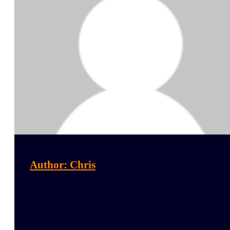
Author: Chris