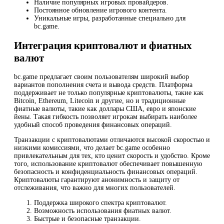
Наличие популярных игровых провайдеров.
Постоянное обновление игрового контента.
Уникальные игры, разработанные специально для
bc.game.
Интеграция криптовалют и фиатных
валют
bc.game предлагает своим пользователям широкий выбор
вариантов пополнения счета и вывода средств. Платформа
поддерживает не только популярные криптовалюты, такие как
Bitcoin, Ethereum, Litecoin и другие, но и традиционные
фиатные валюты, такие как доллары США, евро и японские
йены. Такая гибкость позволяет игрокам выбирать наиболее
удобный способ проведения финансовых операций.
Транзакции с криптовалютами отличаются высокой скоростью и
низкими комиссиями, что делает bc.game особенно
привлекательным для тех, кто ценит скорость и удобство. Кроме
того, использование криптовалют обеспечивает повышенную
безопасность и конфиденциальность финансовых операций.
Криптовалюты гарантируют анонимность и защиту от
отслеживания, что важно для многих пользователей.
Поддержка широкого спектра криптовалют.
Возможность использования фиатных валют.
Быстрые и безопасные транзакции.