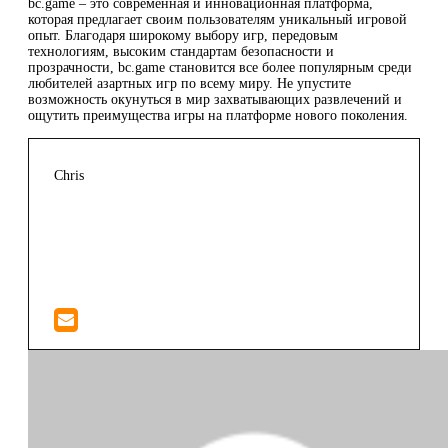
bc.game – это современная и инновационная платформа,
которая предлагает своим пользователям уникальный игровой
опыт. Благодаря широкому выбору игр, передовым
технологиям, высоким стандартам безопасности и
прозрачности, bc.game становится все более популярным среди
любителей азартных игр по всему миру. Не упустите
возможность окунуться в мир захватывающих развлечений и
ощутить преимущества игры на платформе нового поколения.
Chris