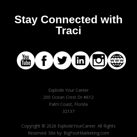
Stay Connected with
Traci
Explode Your Career
200 Ocean Crest Dr #612
Palm Coast, Florida
32137
Copyright © 2026 ExplodeYourCareer. All Rights
Reserved. Site by: BigFootMarketing.com