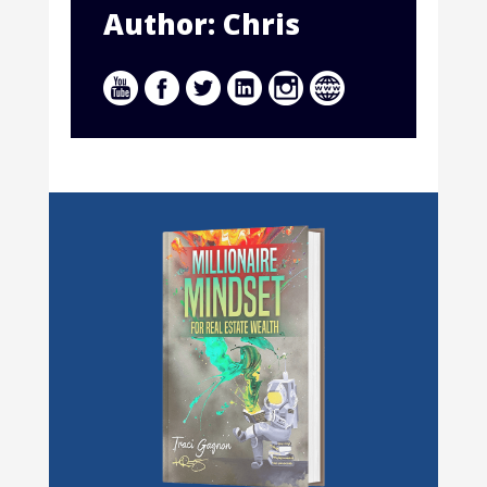
Author: Chris