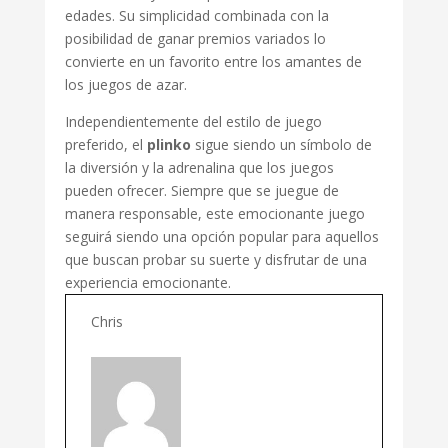
edades. Su simplicidad combinada con la
posibilidad de ganar premios variados lo
convierte en un favorito entre los amantes de
los juegos de azar.
Independientemente del estilo de juego
preferido, el
plinko
sigue siendo un símbolo de
la diversión y la adrenalina que los juegos
pueden ofrecer. Siempre que se juegue de
manera responsable, este emocionante juego
seguirá siendo una opción popular para aquellos
que buscan probar su suerte y disfrutar de una
experiencia emocionante.
Chris