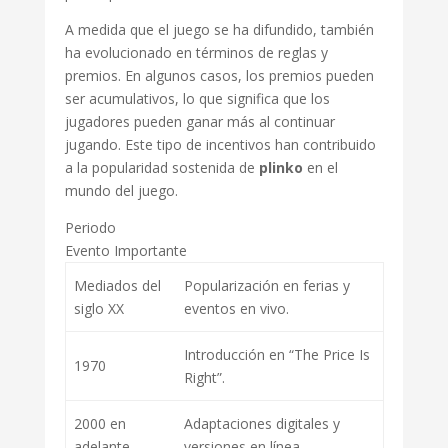
A medida que el juego se ha difundido, también
ha evolucionado en términos de reglas y
premios. En algunos casos, los premios pueden
ser acumulativos, lo que significa que los
jugadores pueden ganar más al continuar
jugando. Este tipo de incentivos han contribuido
a la popularidad sostenida de
plinko
en el
mundo del juego.
Periodo
Evento Importante
Mediados del
Popularización en ferias y
siglo XX
eventos en vivo.
Introducción en “The Price Is
1970
Right”.
2000 en
Adaptaciones digitales y
adelante
versiones en línea.