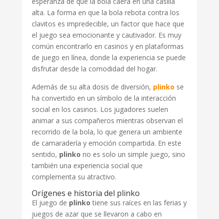
esperanza de que la bola caerá en una casilla
alta. La forma en que la bola rebota contra los
clavitos es impredecible, un factor que hace que
el juego sea emocionante y cautivador. Es muy
común encontrarlo en casinos y en plataformas
de juego en línea, donde la experiencia se puede
disfrutar desde la comodidad del hogar.
Además de su alta dosis de diversión,
plinko
se
ha convertido en un símbolo de la interacción
social en los casinos. Los jugadores suelen
animar a sus compañeros mientras observan el
recorrido de la bola, lo que genera un ambiente
de camaradería y emoción compartida. En este
sentido,
plinko
no es solo un simple juego, sino
también una experiencia social que
complementa su atractivo.
Orígenes e historia del plinko
El juego de
plinko
tiene sus raíces en las ferias y
juegos de azar que se llevaron a cabo en