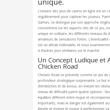
unique.
L’univers des jeux de casino en ligne est en 
régulièrement pour captiver les joueurs. Par
Games, se distingue par son approche originale
concentrera sur les aspects clés de ce jeu
unique en solitaire, les différents niveaux de d
amateurs de sensations fortes. L’éventualité
est un attrait indéniable, et nous examiner
à d’autres jeux similaires sur le marché.
Un Concept Ludique et Ad
Chicken Road
Chicken Road se présente comme un jeu de c
profondeur stratégique surprenante. Le but e
d’embûches et de bonus, en évitant les obstacle
niveau de difficulté parmi quatre options : fac
équilibre différent entre risque et récompense.
importants, mais le danger est également acc
élevée et motive le joueur à perfectionner sa 