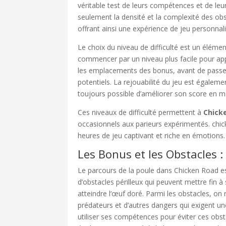
véritable test de leurs compétences et de leu
seulement la densité et la complexité des obs
offrant ainsi une expérience de jeu personnal
Le choix du niveau de difficulté est un éléme
commencer par un niveau plus facile pour a
les emplacements des bonus, avant de passer 
potentiels. La rejouabilité du jeu est égalemen
toujours possible d’améliorer son score en maît
Ces niveaux de difficulté permettent à
Chick
occasionnels aux parieurs expérimentés. chic
heures de jeu captivant et riche en émotions.
Les Bonus et les Obstacles 
Le parcours de la poule dans Chicken Road est 
d’obstacles périlleux qui peuvent mettre fin à
atteindre l’œuf doré. Parmi les obstacles, on
prédateurs et d’autres dangers qui exigent une
utiliser ses compétences pour éviter ces obst