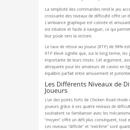
La simplicité des commandes rend le jeu acce
croissante des niveaux de difficulté offre un 
L’ambiance graphique est colorée et amusante
est intuitive et facile à naviguer, ce qui perm
leur poule vers la victoire.
Le taux de retour au joueur (RTP) de 98% es
RTP élevé signifie que, sur le long terme, les
importante de leurs mises. Cet argument, asso
attrayante pour les amateurs de casino en lig
équilibre parfait entre amusement et potentie
Les Différents Niveaux de Di
Joueurs
L’un des points forts de Chicken Road réside d
joueurs grâce à ses quatre niveaux de difficult
souhaitent se familiariser avec les mécanism
“moyen” offre un défi plus conséquent, tout 
Les niveaux “difficile” et “extrême” sont quan