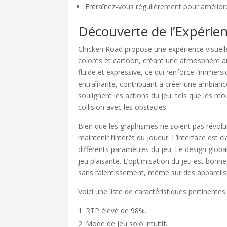
Entraînez-vous régulièrement pour amélio
Découverte de l’Expérien
Chicken Road propose une expérience visuell
colorés et cartoon, créant une atmosphère a
fluide et expressive, ce qui renforce l’immers
entraînante, contribuant à créer une ambiance
soulignent les actions du jeu, tels que les mo
collision avec les obstacles.
Bien que les graphismes ne soient pas révolu
maintenir l’intérêt du joueur. L’interface est cla
différents paramètres du jeu. Le design globa
jeu plaisante. L’optimisation du jeu est bonne
sans ralentissement, même sur des appareils
Voici une liste de caractéristiques pertinentes
RTP élevé de 98%.
Mode de jeu solo intuitif.