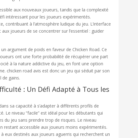
ssible aux nouveaux joueurs, tandis que la complexité
défi intéressant pour les joueurs expérimentés.
, contribuant à l’atmosphère ludique du jeu. L’interface
et aux joueurs de se concentrer sur l’essentiel : guider
t un argument de poids en faveur de Chicken Road. Ce
 joueurs ont une forte probabilité de récupérer une part
cié à la nature addictive du jeu, en font une option
ne. chicken road avis est donc un jeu qui séduit par son
l de gains.
fficulté : Un Défi Adapté à Tous les
ans sa capacité à s’adapter à différents profils de
é. Le niveau “facile” est idéal pour les débutants qui
es du jeu sans prendre trop de risques. Le niveau
en restant accessible aux joueurs moins expérimentés.
t à eux destinés aux joueurs aguerris qui recherchent un