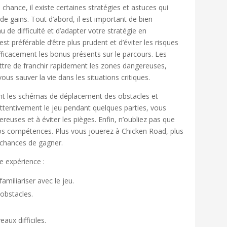
chance, il existe certaines stratégies et astuces qui
e gains. Tout d’abord, il est important de bien
e difficulté et d’adapter votre stratégie en
 est préférable d’être plus prudent et d’éviter les risques
fficacement les bonus présents sur le parcours. Les
ttre de franchir rapidement les zones dangereuses,
ous sauver la vie dans les situations critiques.
ment les schémas de déplacement des obstacles et
ttentivement le jeu pendant quelques parties, vous
reuses et à éviter les pièges. Enfin, n’oubliez pas que
vos compétences. Plus vous jouerez à Chicken Road, plus
 chances de gagner.
re expérience :
miliariser avec le jeu.
obstacles.
eaux difficiles.