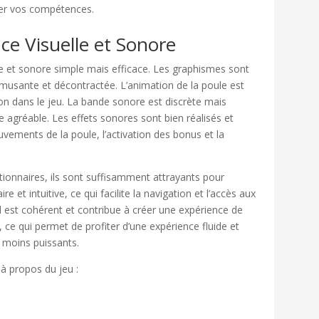
rer vos compétences.
ce Visuelle et Sonore
e et sonore simple mais efficace. Les graphismes sont
musante et décontractée. L’animation de la poule est
ion dans le jeu. La bande sonore est discrète mais
 agréable. Les effets sonores sont bien réalisés et
uvements de la poule, l’activation des bonus et la
tionnaires, ils sont suffisamment attrayants pour
ire et intuitive, ce qui facilite la navigation et l’accès aux
l est cohérent et contribue à créer une expérience de
, ce qui permet de profiter d’une expérience fluide et
 moins puissants.
 à propos du jeu :