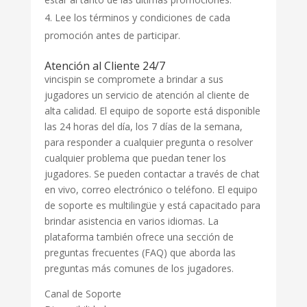
Lee los términos y condiciones de cada
promoción antes de participar.
Atención al Cliente 24/7
vincispin se compromete a brindar a sus
jugadores un servicio de atención al cliente de
alta calidad. El equipo de soporte está disponible
las 24 horas del día, los 7 días de la semana,
para responder a cualquier pregunta o resolver
cualquier problema que puedan tener los
jugadores. Se pueden contactar a través de chat
en vivo, correo electrónico o teléfono. El equipo
de soporte es multilingüe y está capacitado para
brindar asistencia en varios idiomas. La
plataforma también ofrece una sección de
preguntas frecuentes (FAQ) que aborda las
preguntas más comunes de los jugadores.
Canal de Soporte