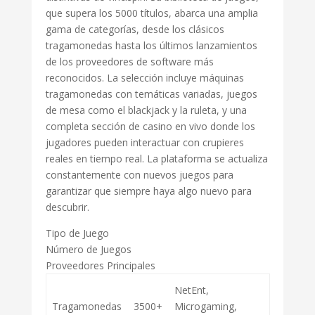
que supera los 5000 títulos, abarca una amplia
gama de categorías, desde los clásicos
tragamonedas hasta los últimos lanzamientos
de los proveedores de software más
reconocidos. La selección incluye máquinas
tragamonedas con temáticas variadas, juegos
de mesa como el blackjack y la ruleta, y una
completa sección de casino en vivo donde los
jugadores pueden interactuar con crupieres
reales en tiempo real. La plataforma se actualiza
constantemente con nuevos juegos para
garantizar que siempre haya algo nuevo para
descubrir.
Tipo de Juego
Número de Juegos
Proveedores Principales
NetEnt,
Tragamonedas
3500+
Microgaming,