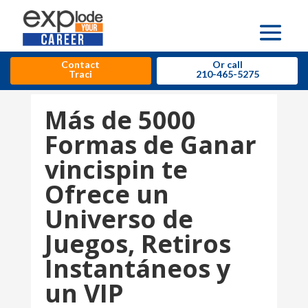
Contact
Or call
Traci
210-465-5275
Más de 5000
Formas de Ganar
vincispin te
Ofrece un
Universo de
Juegos, Retiros
Instantáneos y
un VIP