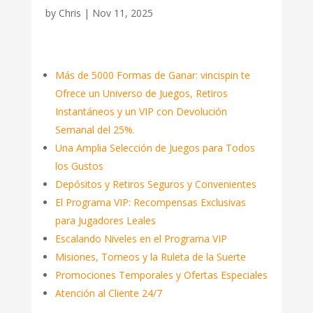
by
Chris
|
Nov 11, 2025
Más de 5000 Formas de Ganar: vincispin te
Ofrece un Universo de Juegos, Retiros
Instantáneos y un VIP con Devolución
Semanal del 25%.
Una Amplia Selección de Juegos para Todos
los Gustos
Depósitos y Retiros Seguros y Convenientes
El Programa VIP: Recompensas Exclusivas
para Jugadores Leales
Escalando Niveles en el Programa VIP
Misiones, Torneos y la Ruleta de la Suerte
Promociones Temporales y Ofertas Especiales
Atención al Cliente 24/7