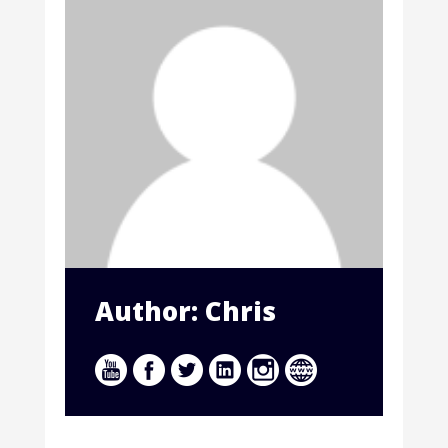
Author: Chris