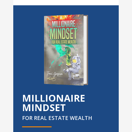
MILLIONAIRE
MINDSET
FOR REAL ESTATE WEALTH