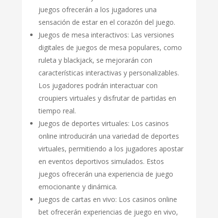
juegos ofrecerán a los jugadores una
sensación de estar en el corazón del juego.
Juegos de mesa interactivos: Las versiones
digitales de juegos de mesa populares, como
ruleta y blackjack, se mejorarán con
características interactivas y personalizables.
Los jugadores podrán interactuar con
croupiers virtuales y disfrutar de partidas en
tiempo real.
Juegos de deportes virtuales: Los casinos
online introducirán una variedad de deportes
virtuales, permitiendo a los jugadores apostar
en eventos deportivos simulados. Estos
juegos ofrecerán una experiencia de juego
emocionante y dinámica.
Juegos de cartas en vivo: Los casinos online
bet ofrecerán experiencias de juego en vivo,