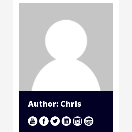
Author: Chris