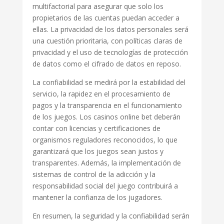
multifactorial para asegurar que solo los
propietarios de las cuentas puedan acceder a
ellas. La privacidad de los datos personales será
una cuestión prioritaria, con políticas claras de
privacidad y el uso de tecnologías de protección
de datos como el cifrado de datos en reposo.
La confiabilidad se medirá por la estabilidad del
servicio, la rapidez en el procesamiento de
pagos y la transparencia en el funcionamiento
de los juegos. Los casinos online bet deberán
contar con licencias y certificaciones de
organismos reguladores reconocidos, lo que
garantizará que los juegos sean justos y
transparentes. Además, la implementación de
sistemas de control de la adicción y la
responsabilidad social del juego contribuirá a
mantener la confianza de los jugadores.
En resumen, la seguridad y la confiabilidad serán