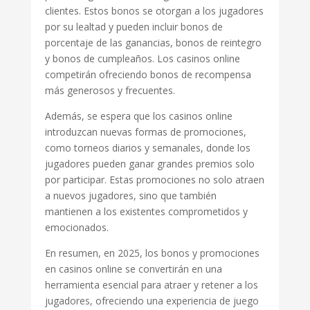
clientes. Estos bonos se otorgan a los jugadores
por su lealtad y pueden incluir bonos de
porcentaje de las ganancias, bonos de reintegro
y bonos de cumpleaños. Los casinos online
competirán ofreciendo bonos de recompensa
más generosos y frecuentes.
Además, se espera que los casinos online
introduzcan nuevas formas de promociones,
como torneos diarios y semanales, donde los
jugadores pueden ganar grandes premios solo
por participar. Estas promociones no solo atraen
a nuevos jugadores, sino que también
mantienen a los existentes comprometidos y
emocionados.
En resumen, en 2025, los bonos y promociones
en casinos online se convertirán en una
herramienta esencial para atraer y retener a los
jugadores, ofreciendo una experiencia de juego