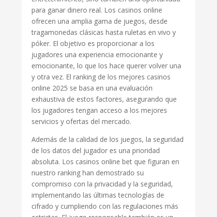
para ganar dinero real. Los casinos online
ofrecen una amplia gama de juegos, desde
tragamonedas clásicas hasta ruletas en vivo y
póker. El objetivo es proporcionar a los
jugadores una experiencia emocionante y
emocionante, lo que los hace querer volver una
y otra vez. El ranking de los mejores casinos
online 2025 se basa en una evaluación
exhaustiva de estos factores, asegurando que
los jugadores tengan acceso a los mejores
servicios y ofertas del mercado.
Además de la calidad de los juegos, la seguridad
de los datos del jugador es una prioridad
absoluta. Los casinos online bet que figuran en
nuestro ranking han demostrado su
compromiso con la privacidad y la seguridad,
implementando las últimas tecnologías de
cifrado y cumpliendo con las regulaciones más